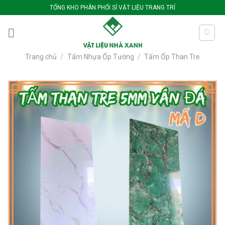
Bỏ
TỔNG KHO PHÂN PHỐI SỈ VẬT LIỆU TRANG TRÍ
qua
nội
dung
Trang chủ
/
Tấm Nhựa Ốp Tường
/
Tấm Ốp Than Tre