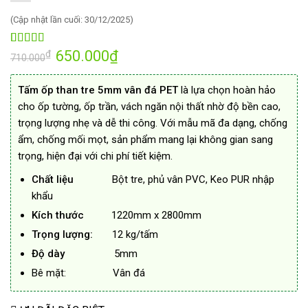
(Cập nhật lần cuối: 30/12/2025)
Giá
650.000
₫
Giá
4.91
11
trên 5
₫
710.000
gốc
hiện
dựa trên
là:
tại
đánh giá
710.000₫.
là:
Tấm ốp than tre 5mm vân đá PET
là lựa chọn hoàn hảo
650.000₫.
cho ốp tường, ốp trần, vách ngăn nội thất nhờ độ bền cao,
trọng lượng nhẹ và dễ thi công. Với mẫu mã đa dạng, chống
ẩm, chống mối mọt, sản phẩm mang lại không gian sang
trọng, hiện đại với chi phí tiết kiệm.
Chất liệu
Bột tre, phủ vân PVC, Keo PUR nhập
khẩu
Kích thước
1220mm x 2800mm
Trọng lượng:
12 kg/tấm
Độ dày
5mm
Bê mặt: Vân đá