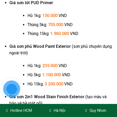
Giá sơn lót PUD Primer
:
Hũ 1kg:
150.000
VND
Thùng 5kg:
705.000
VND
Thùng 15kg:
1.960.000
VND
Giá sơn phủ Wood Paint Exterior
(sơn phủ chuyên dụng
ngoài trời):
Hũ 1kg:
235.000
VND
Hũ 5kg:
1.100.000
VND
Hũ 15kg:
3.200.000
VND
Giá sơn 2in1 Wood Stain Finish Exterior
(tạo màu và
bảo vệ bề mặt gỗ):
Hotline HCM
Hà Nội
Quy Nhơn
Hũ 1kg:
230.000
VND