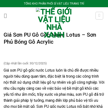
Bỏ
TỔNG KHO PHÂN PHỐI SỈ VẬT LIỆU TRANG TRÍ
qua
nội
dung
Giá Sơn PU Gỗ Gốc Nước Lotus – Sơn
Phủ Bóng Gỗ Acrylic
(Cập nhật lần cuối: 30/12/2025)
Giá sơn PU gỗ gốc nước Lotus luôn là chủ đề được nhiều
người tiêu dùng quan tâm, đặc biệt là trong các công trình
nội thất sử dụng chất liệu gỗ tự nhiên và gỗ công nghiệp. Với
nhu cầu ngày càng cao về việc bảo vệ bề mặt gỗ khỏi các
yếu tố như ẩm mốc, trầy xước và phai màu, sơn PU gỗ đã trở
thành giải pháp lý tưởng, mang đến lớp phủ bảo vệ tối ưu
cho mọi bề mặt gỗ. Sơn PU gốc nước Lotus nổi bật nhờ khả