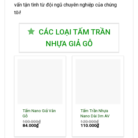
vấn tận tình từ đội ngũ chuyên nghiệp của chúng
tôi!
CÁC LOẠI TẤM TRẦN
NHỰA GIẢ GỖ
Tấm Nano Giả Vân
Tấm Trần Nhựa
Gỗ
Nano Dài 3m AV
100.000
₫
120.000
₫
Giá
Giá
Giá
Giá
84.000
₫
110.000
₫
gốc
hiện
gốc
hiện
là:
tại
là:
tại
100.000₫.
là:
120.000₫.
là: