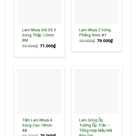
Lam Nhựa Giả Gỗ 3
Lam Nhựa 2 Sóng
Sóng Thấp 12mm
Phẳng 9mm AT
BM
Giá
Giá
95.000
₫
79.000
₫
gốc
hiện
Giá
Giá
90.000
₫
71.000
₫
là:
tại
gốc
hiện
95.000₫.
là:
là:
tại
79.000₫.
90.000₫.
là:
71.000₫.
Tấm Lam Nhựa 4
Lam Sóng Ốp
Sóng Cao 18mm
Tường Ốp Trần –
AB
Tổng Hợp Mẫu Mã
Báo Giá
Giá
Giá
95.000
₫
75.000
₫