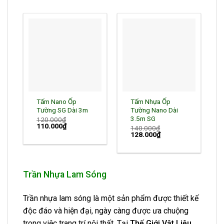
84.000₫.
110.000₫.
Tấm Nano Ốp
Tấm Nhựa Ốp
Tường SG Dài 3m
Tường Nano Dài
3.5m SG
120.000
₫
Giá
Giá
110.000
₫
140.000
₫
gốc
hiện
Giá
Giá
128.000
₫
là:
tại
gốc
hiện
120.000₫.
là:
là:
tại
110.000₫.
140.000₫.
là:
128.000₫.
Trần Nhựa Lam Sóng
Trần nhựa lam sóng là một sản phẩm được thiết kế
độc đáo và hiện đại, ngày càng được ưa chuộng
trong việc trang trí nội thất. Tại
Thế Giới Vật Liệu