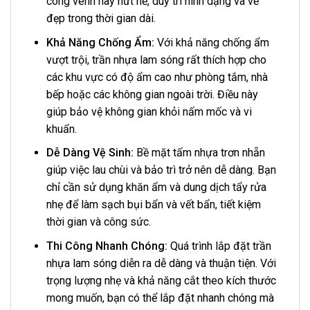
cong vênh hay nứt nẻ, duy trì hình dạng và vẻ
đẹp trong thời gian dài.
Khả Năng Chống Ẩm:
Với khả năng chống ẩm
vượt trội, trần nhựa lam sóng rất thích hợp cho
các khu vực có độ ẩm cao như phòng tắm, nhà
bếp hoặc các không gian ngoài trời. Điều này
giúp bảo vệ không gian khỏi nấm mốc và vi
khuẩn.
Dễ Dàng Vệ Sinh:
Bề mặt tấm nhựa trơn nhẵn
giúp việc lau chùi và bảo trì trở nên dễ dàng. Bạn
chỉ cần sử dụng khăn ẩm và dung dịch tẩy rửa
nhẹ để làm sạch bụi bẩn và vết bẩn, tiết kiệm
thời gian và công sức.
Thi Công Nhanh Chóng:
Quá trình lắp đặt trần
nhựa lam sóng diễn ra dễ dàng và thuận tiện. Với
trọng lượng nhẹ và khả năng cắt theo kích thước
mong muốn, bạn có thể lắp đặt nhanh chóng mà