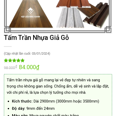
Tấm Trần Nhựa Giả Gỗ
(Cập nhật lần cuối: 03/01/2024)
Giá
84.000
₫
Giá
₫
4.94
52
trên 5
98.000
gốc
hiện
dựa trên
là:
tại
đánh giá
98.000₫.
là:
Tấm trần nhựa giả gỗ mang lại vẻ đẹp tự nhiên và sang
84.000₫.
trọng cho không gian sống. Chống ẩm, dễ vệ sinh và lắp đặt,
với chi phí rẻ, là lựa chọn lý tưởng cho mọi nhà.
Kích thước:
Dài 2900mm (3000mm hoặc 3500mm)
Độ dày:
9mm đến 24mm
Màu nền
: Nhựa nguyên chất màu trắng