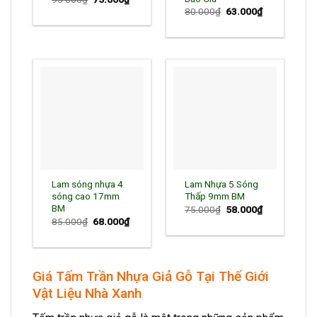
gốc
hiện
Giá
Giá
80.000
₫
63.000
₫
là:
tại
gốc
hiện
95.000₫.
là:
là:
tại
75.000₫.
80.000₫.
là:
63.000₫.
Lam sóng nhựa 4
Lam Nhựa 5 Sóng
sóng cao 17mm
Thấp 9mm BM
BM
Giá
Giá
75.000
₫
58.000
₫
gốc
hiện
Giá
Giá
85.000
₫
68.000
₫
là:
tại
gốc
hiện
75.000₫.
là:
là:
tại
58.000₫.
85.000₫.
là:
68.000₫.
Giá Tấm Trần Nhựa Giả Gỗ Tại Thế Giới
Vật Liệu Nhà Xanh