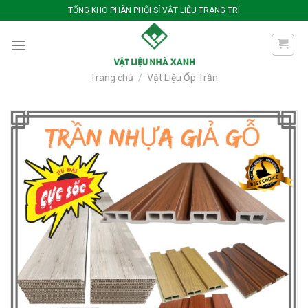
Bỏ
TỔNG KHO PHÂN PHỐI SỈ VẬT LIỆU TRANG TRÍ
qua
nội
dung
Trang chủ
/
Vật Liệu Ốp Trần