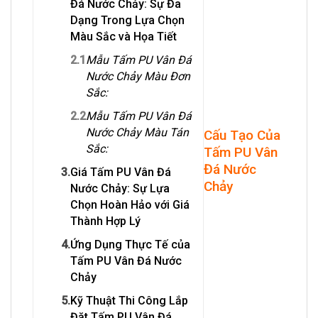
Đá Nước Chảy: Sự Đa
Dạng Trong Lựa Chọn
Màu Sắc và Họa Tiết
2.1
Mẫu Tấm PU Vân Đá
Nước Chảy Màu Đơn
Sắc:
2.2
Mẫu Tấm PU Vân Đá
Nước Chảy Màu Tán
Cấu Tạo Của
Sắc:
Tấm PU Vân
Đá Nước
3.
Giá Tấm PU Vân Đá
Chảy
Nước Chảy: Sự Lựa
Chọn Hoàn Hảo với Giá
Thành Hợp Lý
4.
Ứng Dụng Thực Tế của
Tấm PU Vân Đá Nước
Chảy
5.
Kỹ Thuật Thi Công Lắp
Đặt Tấm PU Vân Đá