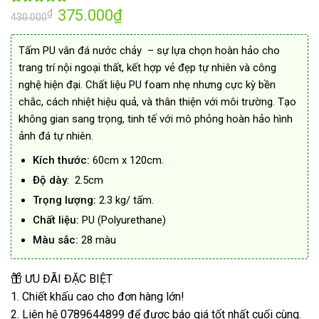
Giá
375.000
₫
Giá
₫
4.98
56
trên 5
430.000
gốc
hiện
dựa trên
là:
tại
đánh giá
430.000₫.
là:
Tấm PU vân đá nước chảy – sự lựa chọn hoàn hảo cho
375.000₫.
trang trí nội ngoại thất, kết hợp vẻ đẹp tự nhiên và công
nghệ hiện đại. Chất liệu PU foam nhẹ nhưng cực kỳ bền
chắc, cách nhiệt hiệu quả, và thân thiện với môi trường. Tạo
không gian sang trọng, tinh tế với mô phỏng hoàn hảo hình
ảnh đá tự nhiên.
Kích thước:
60cm x 120cm.
Độ dày
: 2.5cm
Trọng lượng:
2.3 kg/ tấm.
Chất liệu:
PU (Polyurethane)
Màu sắc:
28 màu
ƯU ĐÃI ĐẶC BIỆT
1. Chiết khấu cao cho đơn hàng lớn!
2. Liên hệ 0789644899 để được báo giá tốt nhất cuối cùng.