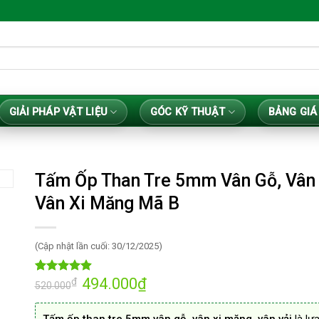
GIẢI PHÁP VẬT LIỆU
GÓC KỸ THUẬT
BẢNG GIÁ
Tấm Ốp Than Tre 5mm Vân Gỗ, Vân 
Vân Xi Măng Mã B
(Cập nhật lần cuối: 30/12/2025)
Giá
494.000
₫
Giá
₫
4.92
13
trên 5
520.000
gốc
hiện
dựa trên
là:
tại
đánh giá
520.000₫.
là: