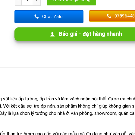
07896448
Chat Zalo
Báo giá - đặt hàng nhanh
g vật liệu ốp tường, ốp trần và làm vách ngăn nội thất được ưa c
i. Với kết cấu sợi tre ép nén, sản phẩm không chỉ giúp không gian 
 Đây là lựa chọn lý tưởng cho nhà ở, văn phòng, showroom, quán cà
tấm ốp than tre 5mm cao cấp với các mẫu mã đa dạng như vân gỗ, vâ