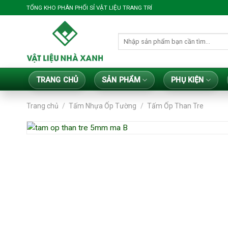
Bỏ
TỔNG KHO PHÂN PHỐI SỈ VẬT LIỆU TRANG TRÍ
qua
nội
Tìm
dung
kiếm:
TRANG CHỦ
SẢN PHẨM
PHỤ KIỆN
Trang chủ
/
Tấm Nhựa Ốp Tường
/
Tấm Ốp Than Tre