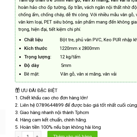
Tấm ốp than tre 5mm vân gỗ, vân xi măng, vân vải
là lự
494.000₫.
hoàn hảo cho ốp tường, ốp trần, vách ngăn nội thất nhờ độ
chống ẩm, chống cháy, dễ thi công. Với nhiều mẫu vân gỗ, 
vân kim loại, PET siêu bóng, sản phẩm mang đến không gi
trọng, hiện đại, tiết kiệm chi phí.
Chất liệu
Bột tre, phủ vân PVC, Keo PUR nhập k
Kích thước
1220mm x 2800mm
Trọng lượng:
12 kg/tấm
Độ dày
5mm
Bê mặt: Vân gỗ, vân xi măng, vân vải
ƯU ĐÃI ĐẶC BIỆT
1. Chiết khấu cao cho đơn hàng lớn!
2. Liên hệ 0789644899 để được báo giá tốt nhất cuối cùng
3. Giao hàng nhanh nội thành Tphcm
4. Hàng cam kết chuẩn, chính hãng.
5. Hoàn tiền 100% nếu bạn không hài lòng
Tấm Ốp Than Tre 5mm Vân Gỗ, Vân Vải, Vân Xi Măng Mã B số l
Thêm vào giỏ hàng