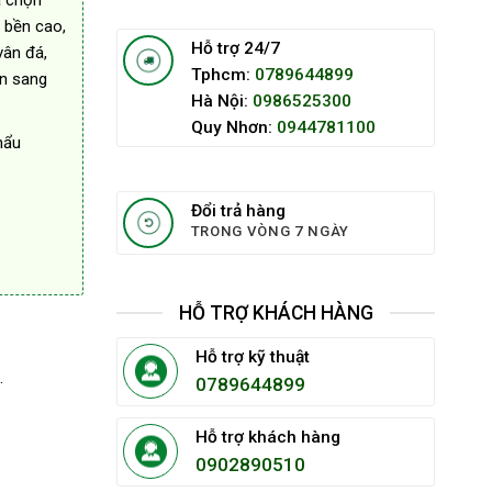
a chọn
 bền cao,
Hỗ trợ 24/7
vân đá,
Tphcm:
0789644899
an sang
Hà Nội:
0986525300
Quy Nhơn:
0944781100
hẩu
Đổi trả hàng
TRONG VÒNG 7 NGÀY
HỖ TRỢ KHÁCH HÀNG
Hỗ trợ kỹ thuật
.
0789644899
Hỗ trợ khách hàng
0902890510
ượng