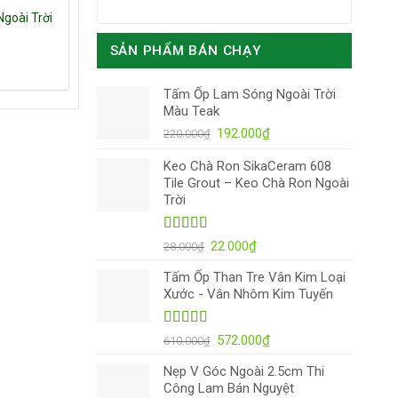
goài Trời
SẢN PHẨM BÁN CHẠY
Tấm Ốp Lam Sóng Ngoài Trời
Màu Teak
Giá
Giá
192.000
₫
220.000
₫
gốc
hiện
Keo Chà Ron SikaCeram 608
là:
tại
Tile Grout – Keo Chà Ron Ngoài
220.000₫.
là:
Trời
192.000₫.
Được xếp
Giá
Giá
22.000
₫
28.000
₫
hạng
4.88
5
gốc
hiện
sao
Tấm Ốp Than Tre Vân Kim Loại
là:
tại
Xước - Vân Nhôm Kim Tuyến
28.000₫.
là:
22.000₫.
Được xếp
Giá
Giá
572.000
₫
610.000
₫
hạng
5.00
5
gốc
hiện
sao
Nẹp V Góc Ngoài 2.5cm Thi
là:
tại
Công Lam Bán Nguyệt
610.000₫.
là: