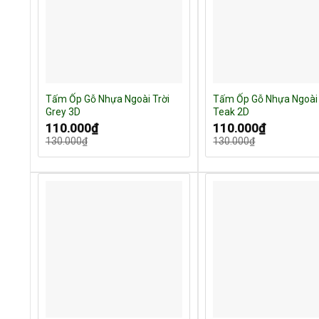
Tấm Ốp Gỗ Nhựa Ngoài Trời
Tấm Ốp Gỗ Nhựa Ngoài 
Grey 3D
Teak 2D
Giá
Giá
Giá
Giá
110.000
₫
110.000
₫
gốc
hiện
gốc
hiện
130.000
₫
130.000
₫
là:
tại
là:
tại
130.000₫.
là:
130.000₫.
là:
110.000₫.
110.000₫.