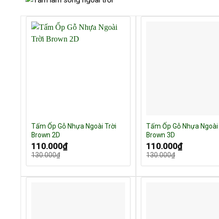
Tấm Ốp Gỗ Nhựa Ngoài Trời
Tấm Ốp Gỗ Nhựa Ngoài 
Brown 2D
Brown 3D
Giá
Giá
Giá
Giá
110.000
₫
110.000
₫
gốc
hiện
gốc
hiện
130.000
₫
130.000
₫
là:
tại
là:
tại
130.000₫.
là:
130.000₫.
là:
110.000₫.
110.000₫.