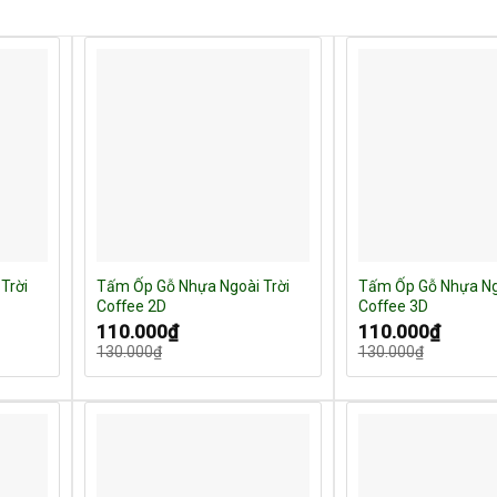
Trời
Tấm Ốp Gỗ Nhựa Ngoài Trời
Tấm Ốp Gỗ Nhựa Ngo
Coffee 2D
Coffee 3D
Giá
Giá
Giá
Giá
110.000
₫
110.000
₫
gốc
hiện
gốc
hiện
130.000
₫
130.000
₫
là:
tại
là:
tại
130.000₫.
là:
130.000₫.
là:
110.000₫.
110.000₫.