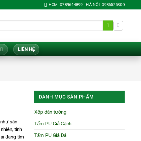
HCM: 0789644899 - HÀ NỘI: 0986525300
LIÊN HỆ
DANH MỤC SẢN PHẨM
Xốp dán tường
c như sân
Tấm PU Giả Gạch
nhiên, tinh
Tấm PU Giả Đá
 ai đang tìm