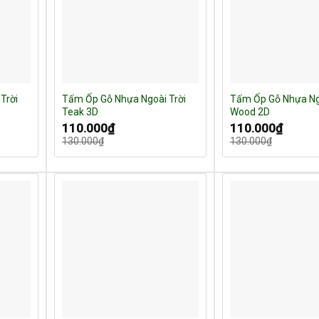
Trời
Tấm Ốp Gỗ Nhựa Ngoài Trời
Tấm Ốp Gỗ Nhựa Ngo
Teak 3D
Wood 2D
Giá
Giá
Giá
Giá
110.000
₫
110.000
₫
gốc
hiện
gốc
hiện
130.000
₫
130.000
₫
là:
tại
là:
tại
130.000₫.
là:
130.000₫.
là:
110.000₫.
110.000₫.