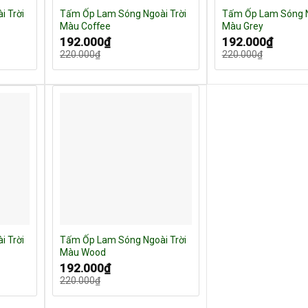
i Trời
Tấm Ốp Lam Sóng Ngoài Trời
Tấm Ốp Lam Sóng N
Màu Coffee
Màu Grey
Giá
Giá
Giá
Giá
192.000
₫
192.000
₫
gốc
hiện
gốc
hiện
220.000
₫
220.000
₫
là:
tại
là:
tại
220.000₫.
là:
220.000₫.
là:
192.000₫.
192.000₫.
i Trời
Tấm Ốp Lam Sóng Ngoài Trời
Màu Wood
Giá
Giá
192.000
₫
gốc
hiện
220.000
₫
là:
tại
220.000₫.
là:
192.000₫.