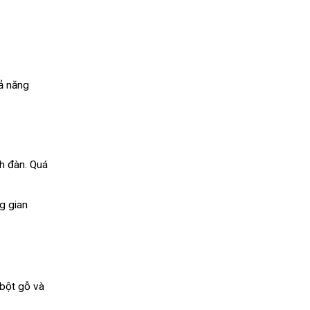
hả năng
h đàn. Quá
g gian
bột gỗ và