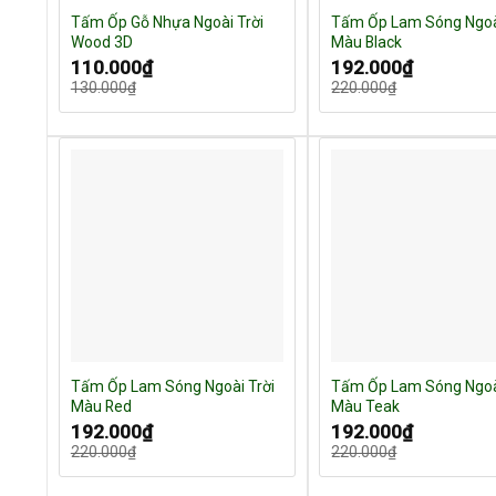
Tấm Ốp Gỗ Nhựa Ngoài Trời
Tấm Ốp Lam Sóng Ngoà
Wood 3D
Màu Black
Giá
Giá
Giá
Giá
110.000
₫
192.000
₫
gốc
hiện
gốc
hiện
130.000
₫
220.000
₫
là:
tại
là:
tại
130.000₫.
là:
220.000₫.
là:
110.000₫.
192.000₫.
Tấm Ốp Lam Sóng Ngoài Trời
Tấm Ốp Lam Sóng Ngoà
Màu Red
Màu Teak
Giá
Giá
Giá
Giá
192.000
₫
192.000
₫
gốc
hiện
gốc
hiện
220.000
₫
220.000
₫
là:
tại
là:
tại
220.000₫.
là:
220.000₫.
là:
192.000₫.
192.000₫.