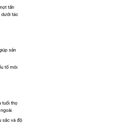
mọt tấn
 dưới tác
giúp sản
ếu tố môi
 tuổi thọ
ngoài.
u sắc và độ