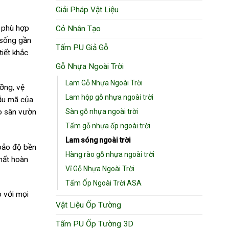
Giải Pháp Vật Liệu
, phù hợp
Cỏ Nhân Tạo
 sống gần
Tấm PU Giả Gỗ
tiết khắc
Gỗ Nhựa Ngoài Trời
Lam Gỗ Nhựa Ngoài Trời
ỡng, vệ
Lam hộp gỗ nhựa ngoài trời
mẫu mã của
Sàn gỗ nhựa ngoài trời
ho sân vườn
Tấm gỗ nhựa ốp ngoài trời
Lam sóng ngoài trời
 bảo độ bền
Hàng rào gỗ nhựa ngoài trời
thất hoàn
Vỉ Gỗ Nhựa Ngoài Trời
Tấm Ốp Ngoài Trời ASA
p với mọi
Vật Liệu Ốp Tường
Tấm PU Ốp Tường 3D