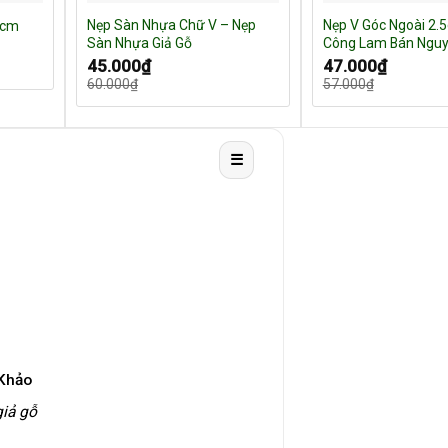
Nẹp Sàn Nhựa Chữ V – Nẹp
Nẹp V Góc Ngoài 2.
5cm
Sàn Nhựa Giả Gỗ
Công Lam Bán Nguy
Giá
Giá
Giá
Giá
45.000
₫
47.000
₫
gốc
hiện
gốc
hiện
60.000
₫
57.000
₫
là:
tại
là:
tại
60.000₫.
là:
57.000₫.
là:
45.000₫.
47.000₫.
☰
 Khảo
iả gỗ