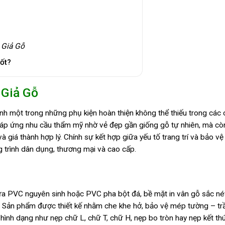
 Giả Gỗ
ốt?
 Giả Gỗ
h một trong những phụ kiện hoàn thiện không thể thiếu trong các 
ỉ đáp ứng nhu cầu thẩm mỹ nhờ vẻ đẹp gần giống gỗ tự nhiên, mà cò
à giá thành hợp lý. Chính sự kết hợp giữa yếu tố trang trí và bảo vệ
trình dân dụng, thương mại và cao cấp.
hựa PVC nguyên sinh hoặc PVC pha bột đá, bề mặt in vân gỗ sắc né
. Sản phẩm được thiết kế nhằm che khe hở, bảo vệ mép tường – trầ
hình dạng như nẹp chữ L, chữ T, chữ H, nẹp bo tròn hay nẹp kết th