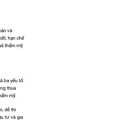
sàn và
iết, hạn chế
quả thẩm mỹ
ả ba yếu tố:
ông thua
thẩm mỹ.
, dễ thi
u tư và gia