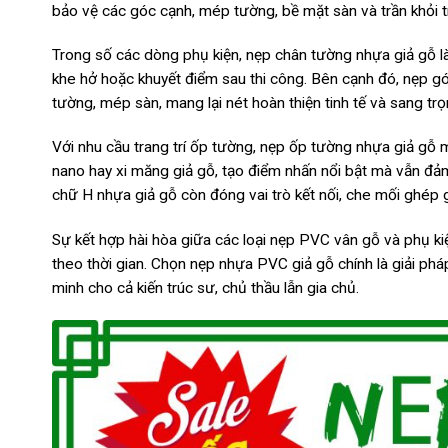
bảo vệ các góc cạnh, mép tường, bề mặt sàn và trần khỏi tr
Trong số các dòng phụ kiện, nẹp chân tường nhựa giả gỗ là
khe hở hoặc khuyết điểm sau thi công. Bên cạnh đó, nẹp g
tường, mép sàn, mang lại nét hoàn thiện tinh tế và sang trọ
Với nhu cầu trang trí ốp tường, nẹp ốp tường nhựa giả gỗ 
nano hay xi măng giả gỗ, tạo điểm nhấn nổi bật mà vẫn đảm
chữ H nhựa giả gỗ còn đóng vai trò kết nối, che mối ghép g
Sự kết hợp hài hòa giữa các loại nẹp PVC vân gỗ và phụ kiện
theo thời gian. Chọn nẹp nhựa PVC giả gỗ chính là giải phá
minh cho cả kiến trúc sư, chủ thầu lẫn gia chủ.