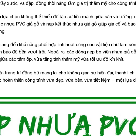
ầy xước, va đập, đồng thời nâng tầm giá trị thẩm mỹ cho công trìn
 lựa chọn không thể thiếu để tạo sự liền mạch giữa sàn và tường, 
óc nhựa PVC giả gỗ và nẹp kết thúc nhựa giả gỗ giúp gia cố và bả
ng.
mang đến khả năng phối hợp linh hoạt cùng các vật liệu như lam só
 bảo độ bền vượt trội. Ngoài ra, các dòng nẹp bo viền nhựa giả g
iữa các tấm ốp, vừa tăng tính thẩm mỹ vừa tối ưu độ kín khít.
 trang trí đồng bộ mang lại cho không gian sự hiện đại, thanh lịch
p hoàn thiện công trình vừa đẹp, vừa bền, vừa tiết kiệm – một lựa 