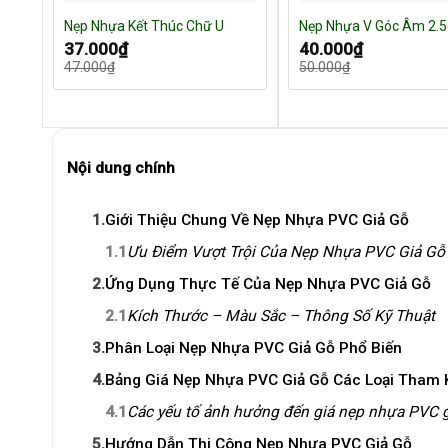
Nẹp Nhựa Kết Thúc Chữ U
Nẹp Nhựa V Góc Âm 2.
Giá
Giá
Giá
Giá
37.000
₫
40.000
₫
gốc
hiện
gốc
hiện
47.000
₫
50.000
₫
là:
tại
là:
tại
47.000₫.
là:
50.000₫.
là:
37.000₫.
40.000₫.
Nội dung chính
1.
Giới Thiệu Chung Về Nẹp Nhựa PVC Giả Gỗ
1.1
Ưu Điểm Vượt Trội Của Nẹp Nhựa PVC Giả Gỗ
2.
Ứng Dụng Thực Tế Của Nẹp Nhựa PVC Giả Gỗ
2.1
Kích Thước – Màu Sắc – Thông Số Kỹ Thuật
3.
Phân Loại Nẹp Nhựa PVC Giả Gỗ Phổ Biến
4.
Bảng Giá Nẹp Nhựa PVC Giả Gỗ Các Loại Tham
4.1
Các yếu tố ảnh hưởng đến giá nẹp nhựa PVC g
5.
Hướng Dẫn Thi Công Nẹp Nhựa PVC Giả Gỗ