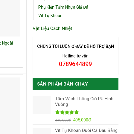
Phụ Kiện Tấm Nhựa Giả Đá
Vít Tự Khoan
Vật Liệu Cách Nhiệt
c Ngoài
CHÚNG TÔI LUÔN Ở ĐÂY ĐỂ HỖ TRỢ BẠN
Hotline tư vấn
0789644899
SẢN PHẨM BÁN CHẠY
Tấm Vách Thông Gió PU Hình
Vuông
Được xếp
Giá
Giá
405.000
₫
440.000
₫
hạng
5.00
gốc
hiện
5 sao
Vít Tự Khoan Đuôi Cá Đầu Bằng
là:
tại