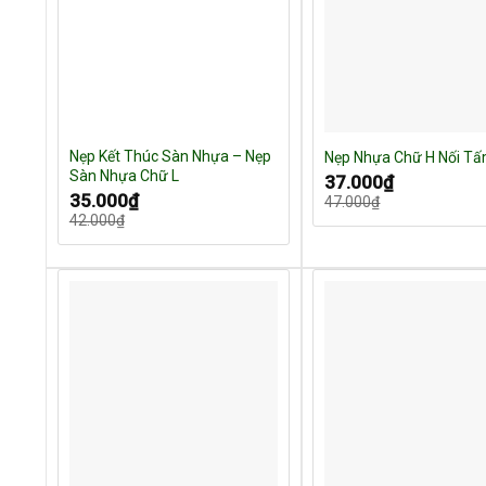
Nẹp Kết Thúc Sàn Nhựa – Nẹp
Nẹp Nhựa Chữ H Nối T
Sàn Nhựa Chữ L
Giá
Giá
37.000
₫
gốc
hiện
Giá
Giá
35.000
₫
47.000
₫
là:
tại
gốc
hiện
47.000₫.
là:
42.000
₫
là:
tại
37.000₫.
42.000₫.
là:
35.000₫.