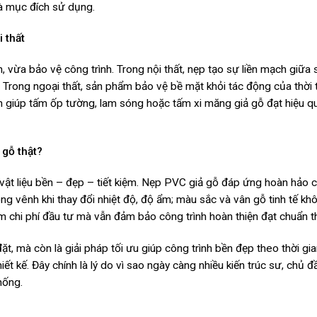
và mục đích sử dụng.
 thất
 vừa bảo vệ công trình. Trong nội thất, nẹp tạo sự liền mạch giữa 
 Trong ngoại thất, sản phẩm bảo vệ bề mặt khỏi tác động của thời t
òn giúp tấm ốp tường, lam sóng hoặc tấm xi măng giả gỗ đạt hiệu 
 gỗ thật?
vật liệu bền – đẹp – tiết kiệm. Nẹp PVC giả gỗ đáp ứng hoàn hảo c
g vênh khi thay đổi nhiệt độ, độ ẩm; màu sắc và vân gỗ tinh tế kh
iệm chi phí đầu tư mà vẫn đảm bảo công trình hoàn thiện đạt chuẩn 
, mà còn là giải pháp tối ưu giúp công trình bền đẹp theo thời gian
 kế. Đây chính là lý do vì sao ngày càng nhiều kiến trúc sư, chủ đầ
hống.