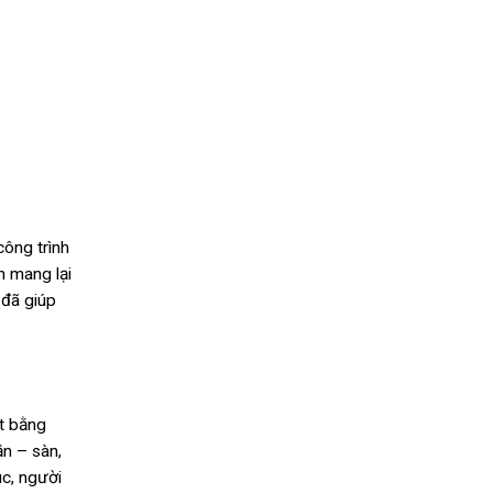
260.000₫.
là:
245.000₫.
công trình
n mang lại
 đã giúp
t bằng
n – sàn,
úc, người