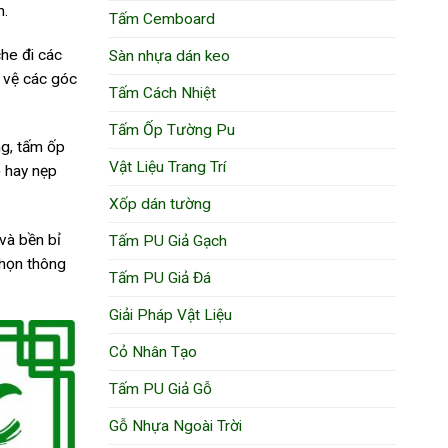
h.
Tấm Cemboard
che đi các
Sàn nhựa dán keo
o vệ các góc
Tấm Cách Nhiệt
Tấm Ốp Tường Pu
ng, tấm ốp
Vật Liệu Trang Trí
ỗ hay nẹp
Xốp dán tường
 và bền bỉ
Tấm PU Giả Gạch
chọn thông
Tấm PU Giả Đá
Giải Pháp Vật Liệu
Cỏ Nhân Tạo
Tấm PU Giả Gỗ
Gỗ Nhựa Ngoài Trời