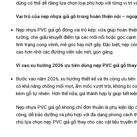
dùng có thể dễ dàng lựa chọn loại phù hợp với từng vị trí 
Vai trò của nẹp nhựa giả gỗ trong hoàn thiện nội – ngoại
Nẹp nhựa PVC giả gỗ đóng vai trò kép: vừa giúp hoàn thiện,
tường, che giấu khuyết điểm tại các mối nối hoặc góc cạnh.
tình trạng cong vênh, mẻ góc hay nứt gãy. Đặc biệt, nẹp c
cao hơn nhờ các đường viền sắc nét, gọn gàng.
Vì sao xu hướng 2026 ưu tiên dùng nẹp PVC giả gỗ thay
Bước vào năm 2026, xu hướng thiết kế và thi công ưu tiên 
có khả năng chống mối mọt, ẩm mốc vượt trội; không bị con
kém gỗ tự nhiên. Hơn thế nữa, giá thành hợp lý giúp tiết k
Nẹp nhựa PVC giả gỗ không chỉ đơn thuần là phụ kiện lắp đặt
công, dễ bảo dưỡng và phù hợp với đa dạng phong cách thiết
chủ lựa chọn nẹp PVC giả gỗ thay cho các vật liệu truyền t