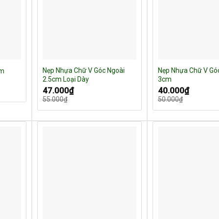
Nẹp Nhựa Chữ V Góc Ngoài
Nẹp Nhựa Chữ V Gó
ấm
2.5cm Loại Dày
3cm
Giá
Giá
Giá
Giá
47.000
₫
40.000
₫
gốc
hiện
gốc
hiện
55.000
₫
50.000
₫
là:
tại
là:
tại
55.000₫.
là:
50.000₫.
là:
47.000₫.
40.000₫.