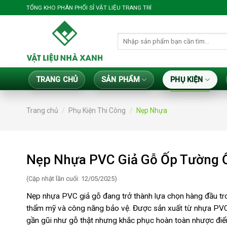
Bỏ
TỔNG KHO PHÂN PHỐI SỈ VẬT LIỆU TRANG TRÍ
qua
nội
Tìm
dung
kiếm:
TRANG CHỦ
SẢN PHẨM
PHỤ KIỆN
Trang chủ
/
Phụ Kiện Thi Công
/
Nẹp Nhựa
Nẹp Nhựa PVC Giả Gỗ Ốp Tường Ố
(Cập nhật lần cuối: 12/05/2025)
Nẹp nhựa PVC giả gỗ đang trở thành lựa chọn hàng đầu trong
thẩm mỹ và công năng bảo vệ. Được sản xuất từ nhựa PVC 
gần gũi như gỗ thật nhưng khắc phục hoàn toàn nhược điể