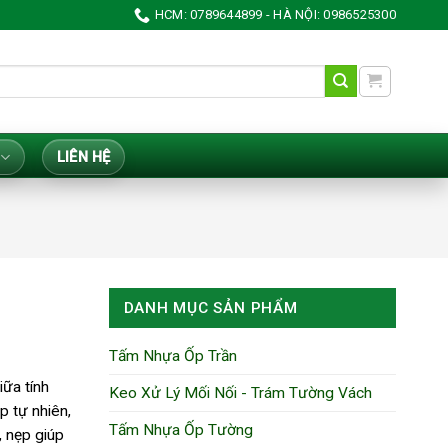
HCM: 0789644899 - HÀ NỘI: 0986525300
LIÊN HỆ
DANH MỤC SẢN PHẨM
Tấm Nhựa Ốp Trần
iữa tính
Keo Xử Lý Mối Nối - Trám Tường Vách
p tự nhiên,
Tấm Nhựa Ốp Tường
, nẹp giúp