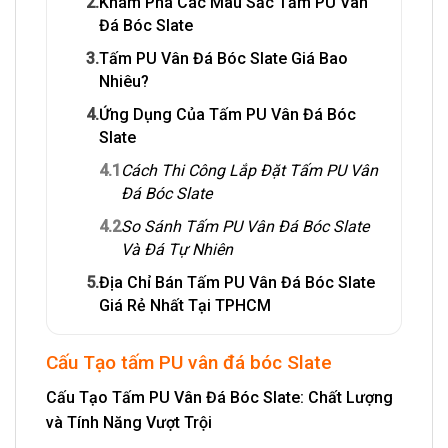
2.
Khám Phá Các Màu Sắc Tấm PU Vân
Đá Bóc Slate
3.
Tấm PU Vân Đá Bóc Slate Giá Bao
Nhiêu?
4.
Ứng Dụng Của Tấm PU Vân Đá Bóc
Slate
4.1
Cách Thi Công Lắp Đặt Tấm PU Vân
Đá Bóc Slate
4.2
So Sánh Tấm PU Vân Đá Bóc Slate
Và Đá Tự Nhiên
5.
Địa Chỉ Bán Tấm PU Vân Đá Bóc Slate
Giá Rẻ Nhất Tại TPHCM
Cấu Tạo tấm PU vân đá bóc Slate
Cấu Tạo Tấm PU Vân Đá Bóc Slate: Chất Lượng
và Tính Năng Vượt Trội