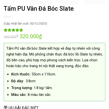
Tấm PU Vân Đá Bóc Slate
(Cập nhật lần cuối: 30/12/2025)
Giá
320.000
₫
Giá
₫
5.00
57
trên 5
400.000
gốc
hiện
dựa trên
là:
tại
đánh giá
400.000₫.
là:
Tấm PU vân đá bóc Slate kết hợp vẻ đẹp tự nhiên với công
320.000₫.
nghệ hiện đại. Mô phỏng chân thực đá bóc lồi Slate tự nhiên,
độ bền cao, phù hợp mọi phong cách kiến trúc. Lựa chọn
hoàn hảo cho trang trí nội thất sang trọng, độc đáo.
Kích thước:
55cm x 110cm.
Độ dày:
3.8cm
Trọng lượng:
1.8 kg/ tấm.
Màu sắc:
8 màu tán sắc
ƯU ĐÃI ĐẶC BIỆT