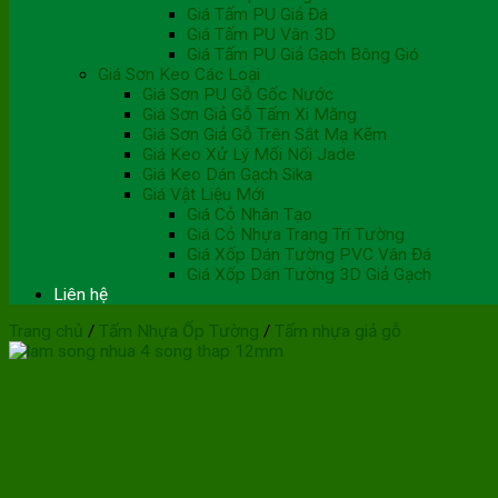
Giá Tấm PU Giả Đá
Giá Tấm PU Vân 3D
Giá Tấm PU Giả Gạch Bông Gió
Giá Sơn Keo Các Loại
Giá Sơn PU Gỗ Gốc Nước
Giá Sơn Giả Gỗ Tấm Xi Măng
Giá Sơn Giả Gỗ Trên Sắt Mạ Kẽm
Giá Keo Xử Lý Mối Nối Jade
Giá Keo Dán Gạch Sika
Giá Vật Liệu Mới
Giá Cỏ Nhân Tạo
Giá Cỏ Nhựa Trang Trí Tường
Giá Xốp Dán Tường PVC Vân Đá
Giá Xốp Dán Tường 3D Giả Gạch
Liên hệ
Trang chủ
/
Tấm Nhựa Ốp Tường
/
Tấm nhựa giả gỗ