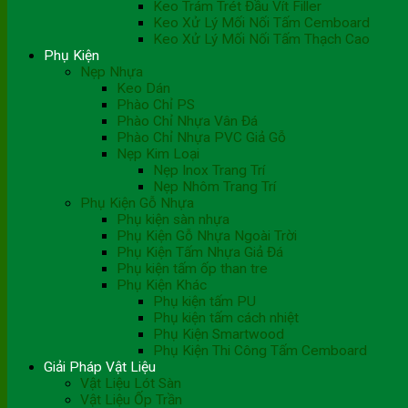
Keo Trám Trét Đầu Vít Filler
Keo Xử Lý Mối Nối Tấm Cemboard
Keo Xử Lý Mối Nối Tấm Thạch Cao
Phụ Kiện
Nẹp Nhựa
Keo Dán
Phào Chỉ PS
Phào Chỉ Nhựa Vân Đá
Phào Chỉ Nhựa PVC Giả Gỗ
Nẹp Kim Loại
Nẹp Inox Trang Trí
Nẹp Nhôm Trang Trí
Phụ Kiện Gỗ Nhựa
Phụ kiện sàn nhựa
Phụ Kiện Gỗ Nhựa Ngoài Trời
Phụ Kiện Tấm Nhựa Giả Đá
Phụ kiện tấm ốp than tre
Phụ Kiện Khác
Phụ kiện tấm PU
Phụ kiện tấm cách nhiệt
Phụ Kiện Smartwood
Phụ Kiện Thi Công Tấm Cemboard
Giải Pháp Vật Liệu
Vật Liệu Lót Sàn
Vật Liệu Ốp Trần