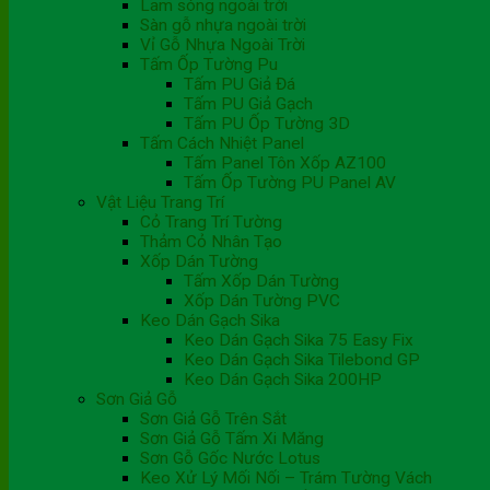
Lam sóng ngoài trời
Sàn gỗ nhựa ngoài trời
Vỉ Gỗ Nhựa Ngoài Trời
Tấm Ốp Tường Pu
Tấm PU Giả Đá
Tấm PU Giả Gạch
Tấm PU Ốp Tường 3D
Tấm Cách Nhiệt Panel
Tấm Panel Tôn Xốp AZ100
Tấm Ốp Tường PU Panel AV
Vật Liệu Trang Trí
Cỏ Trang Trí Tường
Thảm Cỏ Nhân Tạo
Xốp Dán Tường
Tấm Xốp Dán Tường
Xốp Dán Tường PVC
Keo Dán Gạch Sika
Keo Dán Gạch Sika 75 Easy Fix
Keo Dán Gạch Sika Tilebond GP
Keo Dán Gạch Sika 200HP
Sơn Giả Gỗ
Sơn Giả Gỗ Trên Sắt
Sơn Giả Gỗ Tấm Xi Măng
Sơn Gỗ Gốc Nước Lotus
Keo Xử Lý Mối Nối – Trám Tường Vách