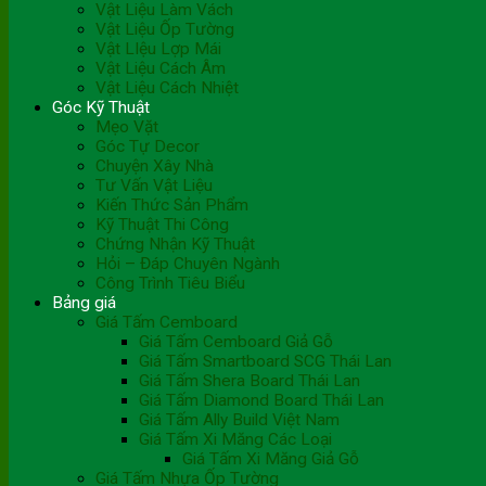
Vật Liệu Làm Vách
Vật Liệu Ốp Tường
Vật LIệu Lợp Mái
Vật Liệu Cách Âm
Vật Liệu Cách Nhiệt
Góc Kỹ Thuật
Mẹo Vặt
Góc Tự Decor
Chuyện Xây Nhà
Tư Vấn Vật Liệu
Kiến Thức Sản Phẩm
Kỹ Thuật Thi Công
Chứng Nhận Kỹ Thuật
Hỏi – Đáp Chuyên Ngành
Công Trình Tiêu Biểu
Bảng giá
Giá Tấm Cemboard
Giá Tấm Cemboard Giả Gỗ
Giá Tấm Smartboard SCG Thái Lan
Giá Tấm Shera Board Thái Lan
Giá Tấm Diamond Board Thái Lan
Giá Tấm Ally Build Việt Nam
Giá Tấm Xi Măng Các Loại
Giá Tấm Xi Măng Giả Gỗ
Giá Tấm Nhựa Ốp Tường