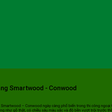
Măng Smartwood - Conwood
artwood – Conwood ngày càng phổ biến trong thi công ngoại thất, 
 như gỗ thật, có chiều sâu màu sắc và độ bền vượt trội trước thời 