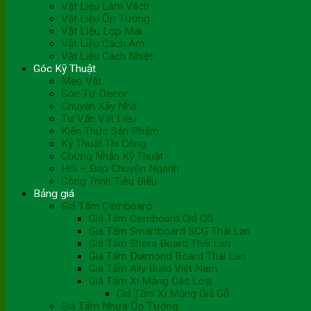
Vật Liệu Làm Vách
Vật Liệu Ốp Tường
Vật LIệu Lợp Mái
Vật Liệu Cách Âm
Vật Liệu Cách Nhiệt
Góc Kỹ Thuật
Mẹo Vặt
Góc Tự Decor
Chuyện Xây Nhà
Tư Vấn Vật Liệu
Kiến Thức Sản Phẩm
Kỹ Thuật Thi Công
Chứng Nhận Kỹ Thuật
Hỏi – Đáp Chuyên Ngành
Công Trình Tiêu Biểu
Bảng giá
Giá Tấm Cemboard
Giá Tấm Cemboard Giả Gỗ
Giá Tấm Smartboard SCG Thái Lan
Giá Tấm Shera Board Thái Lan
Giá Tấm Diamond Board Thái Lan
Giá Tấm Ally Build Việt Nam
Giá Tấm Xi Măng Các Loại
Giá Tấm Xi Măng Giả Gỗ
Giá Tấm Nhựa Ốp Tường