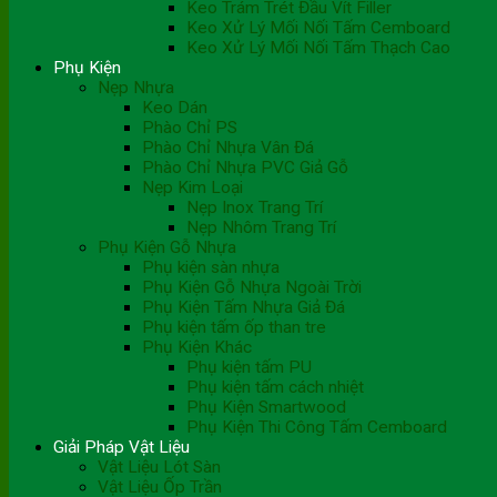
Keo Trám Trét Đầu Vít Filler
Keo Xử Lý Mối Nối Tấm Cemboard
Keo Xử Lý Mối Nối Tấm Thạch Cao
Phụ Kiện
Nẹp Nhựa
Keo Dán
Phào Chỉ PS
Phào Chỉ Nhựa Vân Đá
Phào Chỉ Nhựa PVC Giả Gỗ
Nẹp Kim Loại
Nẹp Inox Trang Trí
Nẹp Nhôm Trang Trí
Phụ Kiện Gỗ Nhựa
Phụ kiện sàn nhựa
Phụ Kiện Gỗ Nhựa Ngoài Trời
Phụ Kiện Tấm Nhựa Giả Đá
Phụ kiện tấm ốp than tre
Phụ Kiện Khác
Phụ kiện tấm PU
Phụ kiện tấm cách nhiệt
Phụ Kiện Smartwood
Phụ Kiện Thi Công Tấm Cemboard
Giải Pháp Vật Liệu
Vật Liệu Lót Sàn
Vật Liệu Ốp Trần