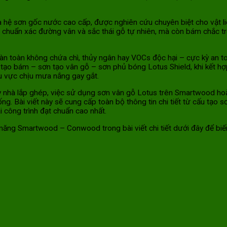
hệ sơn gốc nước cao cấp, được nghiên cứu chuyên biệt cho vật li
chuẩn xác đường vân và sắc thái gỗ tự nhiên, mà còn bám chắc tr
àn toàn không chứa chì, thủy ngân hay VOCs độc hại – cực kỳ an 
ót tạo bám – sơn tạo vân gỗ – sơn phủ bóng Lotus Shield, khi kết h
u vực chịu mưa nắng gay gắt.
ay nhà lắp ghép, việc sử dụng sơn vân gỗ Lotus trên Smartwood 
ống. Bài viết này sẽ cung cấp toàn bộ thông tin chi tiết từ cấu tạo
i công trình đạt chuẩn cao nhất.
măng Smartwood – Conwood trong bài viết chi tiết dưới đây để biế