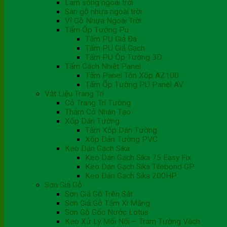
Lam sóng ngoài trời
Sàn gỗ nhựa ngoài trời
Vỉ Gỗ Nhựa Ngoài Trời
Tấm Ốp Tường Pu
Tấm PU Giả Đá
Tấm PU Giả Gạch
Tấm PU Ốp Tường 3D
Tấm Cách Nhiệt Panel
Tấm Panel Tôn Xốp AZ100
Tấm Ốp Tường PU Panel AV
Vật Liệu Trang Trí
Cỏ Trang Trí Tường
Thảm Cỏ Nhân Tạo
Xốp Dán Tường
Tấm Xốp Dán Tường
Xốp Dán Tường PVC
Keo Dán Gạch Sika
Keo Dán Gạch Sika 75 Easy Fix
Keo Dán Gạch Sika Tilebond GP
Keo Dán Gạch Sika 200HP
Sơn Giả Gỗ
Sơn Giả Gỗ Trên Sắt
Sơn Giả Gỗ Tấm Xi Măng
Sơn Gỗ Gốc Nước Lotus
Keo Xử Lý Mối Nối – Trám Tường Vách