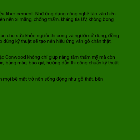
ệu fiber cement. Nhờ ứng dụng công nghệ tạo vân hiện
ên nền xi măng, chống thấm, kháng tia UV, không bong
toàn cho sức khỏe người thi công và người sử dụng, đồng
ợp đúng kỹ thuật sẽ tạo nên hiệu ứng vân gỗ chân thật,
hoặc Conwood không chỉ giúp nâng tầm thẩm mỹ mà còn
 sơn, bảng màu, báo giá, hướng dẫn thi công chuẩn kỹ thuật
n mọi bề mặt trở nên sống động như gỗ thật, bền