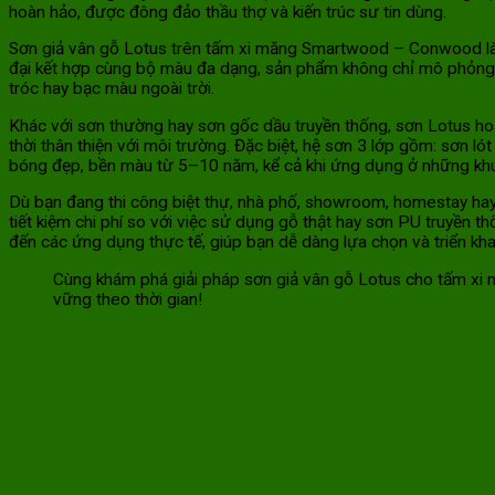
hoàn hảo, được đông đảo thầu thợ và kiến trúc sư tin dùng.
Sơn giả vân gỗ Lotus trên tấm xi măng Smartwood – Conwood là 
đại kết hợp cùng bộ màu đa dạng, sản phẩm không chỉ mô phỏng 
tróc hay bạc màu ngoài trời.
Khác với sơn thường hay sơn gốc dầu truyền thống, sơn Lotus ho
thời thân thiện với môi trường. Đặc biệt, hệ sơn 3 lớp gồm: sơn l
bóng đẹp, bền màu từ 5–10 năm, kể cả khi ứng dụng ở những kh
Dù bạn đang thi công biệt thự, nhà phố, showroom, homestay h
tiết kiệm chi phí so với việc sử dụng gỗ thật hay sơn PU truyền th
đến các ứng dụng thực tế, giúp bạn dễ dàng lựa chọn và triển kha
Cùng khám phá giải pháp sơn giả vân gỗ Lotus cho tấm xi 
vững theo thời gian!