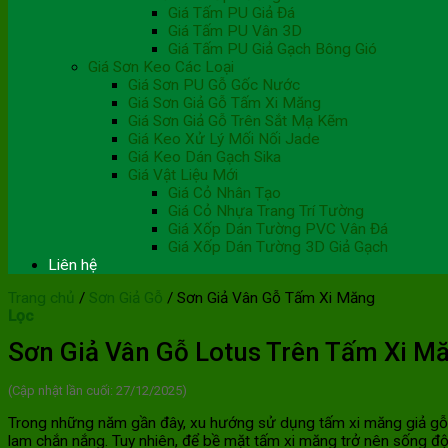
Giá Tấm PU Giả Đá
Giá Tấm PU Vân 3D
Giá Tấm PU Giả Gạch Bông Gió
Giá Sơn Keo Các Loại
Giá Sơn PU Gỗ Gốc Nước
Giá Sơn Giả Gỗ Tấm Xi Măng
Giá Sơn Giả Gỗ Trên Sắt Mạ Kẽm
Giá Keo Xử Lý Mối Nối Jade
Giá Keo Dán Gạch Sika
Giá Vật Liệu Mới
Giá Cỏ Nhân Tạo
Giá Cỏ Nhựa Trang Trí Tường
Giá Xốp Dán Tường PVC Vân Đá
Giá Xốp Dán Tường 3D Giả Gạch
Liên hệ
Trang chủ
/
Sơn Giả Gỗ
/
Sơn Giả Vân Gỗ Tấm Xi Măng
Lọc
Sơn Giả Vân Gỗ Lotus Trên Tấm Xi 
(Cập nhật lần cuối: 27/12/2025)
Trong những năm gần đây, xu hướng sử dụng tấm xi măng giả gỗ Sm
lam chắn nắng. Tuy nhiên, để bề mặt tấm xi măng trở nên sống động