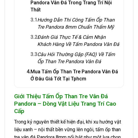
Pandora Vân Đá Trong Trang Trí Nội
Thất
3.1
Hướng Dẫn Thi Công Tấm Ốp Than
Tre Pandora 8mm Chuẩn Thẩm Mỹ
3.2
Đánh Giá Thực Tế & Cảm Nhận
Khách Hàng Về Tấm Pandora Vân Đá
3.3
Câu Hỏi Thường Gặp (FAQ) Về Tấm
Ốp Than Tre Pandora Vân Đá
4.
Mua Tấm Ốp Than Tre Pandora Vân Đá
Ở Đâu Giá Tốt Tại Tphcm
Giới Thiệu Tấm Ốp Than Tre Vân Đá
Pandora – Dòng Vật Liệu Trang Trí Cao
Cấp
Trong kỷ nguyên thiết kế hiện đại, khi xu hướng vật
liệu xanh – nội thất bền vững lên ngôi, tấm ốp than
tre vân đá Pandora 8mm nổi bật như một lựa chọn