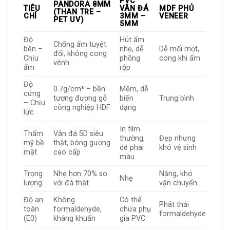
PVC
PANDORA 8MM
TIÊU
VÂN ĐÁ
MDF PHỦ
(THAN TRE –
CHÍ
3MM –
VENEER
PET UV)
5MM
Độ
Hút ẩm
Chống ẩm tuyệt
bền –
nhẹ, dễ
Dễ mối mọt,
đối, không cong
Chịu
phồng
cong khi ẩm
vênh
ẩm
rộp
Độ
0.7g/cm³ – bền
Mềm, dễ
cứng
tương đương gỗ
biến
Trung bình
– Chịu
công nghiệp HDF
dạng
lực
In film
Thẩm
Vân đá 5D siêu
thường,
Đẹp nhưng
mỹ bề
thật, bóng gương
dễ phai
khó vệ sinh
mặt
cao cấp
màu
Trọng
Nhẹ hơn 70% so
Nặng, khó
Nhẹ
lượng
với đá thật
vận chuyển
Độ an
Không
Có thể
Phát thải
toàn
formaldehyde,
chứa phụ
formaldehyde
(E0)
kháng khuẩn
gia PVC