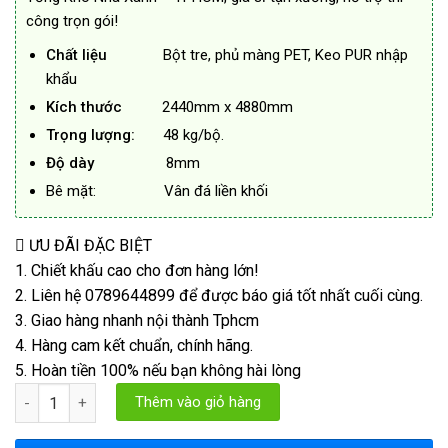
công trọn gói!
Chất liệu
Bột tre, phủ màng PET, Keo PUR nhập
khẩu
Kích thước
2440mm x 4880mm
Trọng lượng:
48 kg/bộ.
Độ dày
8mm
Bê mặt: Vân đá liền khối
ƯU ĐÃI ĐẶC BIỆT
1. Chiết khấu cao cho đơn hàng lớn!
2. Liên hệ 0789644899 để được báo giá tốt nhất cuối cùng.
3. Giao hàng nhanh nội thành Tphcm
4. Hàng cam kết chuẩn, chính hãng.
5. Hoàn tiền 100% nếu bạn không hài lòng
Bộ 4 Tấm Ốp Than Tre Vân Đá Pandora 8mm Mã PB số lượng
Thêm vào giỏ hàng