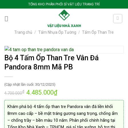
Bỏ
TỔNG KHO PHÂN PHỐI SỈ VẬT LIỆU TRANG TRÍ
qua
nội
dung
Trang chủ
/
Tấm Nhựa Ốp Tường
/
Tấm Ốp Than Tre
Bộ 4 Tấm Ốp Than Tre Vân Đá
Pandora 8mm Mã PB
(Cập nhật lần cuối: 30/12/2025)
Giá
4.485.000
₫
Giá
₫
4.700.000
gốc
hiện
là:
tại
4.700.000₫.
là:
Khám phá bộ 4 tấm ốp than tre Pandora vân đá liền khối
4.485.000₫.
8mm cao cấp – bề mặt tráng gương sang trọng, chống ẩm
– chống trầy – bền màu 10 năm. Phân phối chính hãng tại
Tổng Kho Nhà Xanh – TPHCM, giá sỉ tận xưởng, hỗ trợ thi