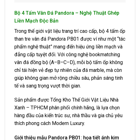
Bộ 4 Tấm Vân Đá Pandora – Nghệ Thuật Ghép
Liền Mạch Độc Bản
Trong thế giới vật liệu trang trí cao cấp, bộ 4 tấm ốp
than tre vân đá Pandora PB01 được ví như một “tác
phẩm nghệ thuật” mang đến hiệu ứng liền mạch và
đẳng cấp tuyệt đối. Với công nghệ bookmatching
vân đá đồng bộ (A–B–C–D), mỗi bộ tấm ốp không
chỉ tái hiện vẻ đẹp tự nhiên của đá marble, mà còn
giúp không gian mở rộng chiều sâu, phản sáng tinh
tế và sang trọng vượt thời gian.
Sản phẩm được Tổng Kho Thế Giới Vật Liệu Nhà
Xanh – TPHCM phân phối chính hãng, là lựa chọn
hàng đầu của kiến trúc sư, nhà thầu và gia chủ yêu
thích phong cách Modern Luxury.
Giới thiệu mẫu Pandora PB01: họa tiết ánh kim