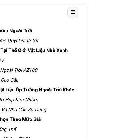
☰
ôm Ngoài Trời
ao Quyết Định Giá
Tại Thế Giới Vật Liệu Nhà Xanh
AV
Ngoài Trời AZ100
l Cao Cấp
t Liệu Ốp Tường Ngoài Trời Khác
 PU Hợp Kim Nhôm
 Và Nhu Cầu Sử Dụng
Chọn Theo Mức Giá
ổng Thể