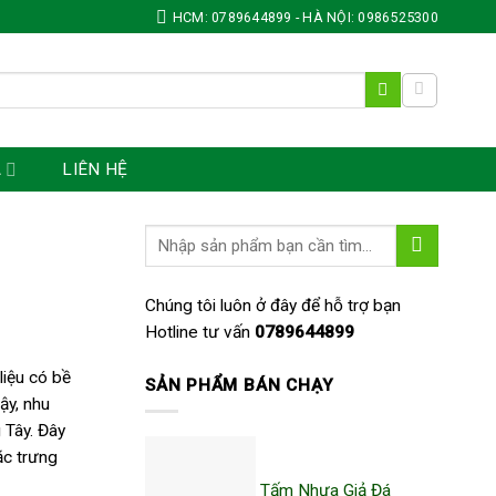
HCM: 0789644899 - HÀ NỘI: 0986525300
Á
LIÊN HỆ
Chúng tôi luôn ở đây để hỗ trợ bạn
Hotline tư vấn
0789644899
liệu có bề
SẢN PHẨM BÁN CHẠY
ậy, nhu
 Tây. Đây
ặc trưng
Tấm Nhựa Giả Đá