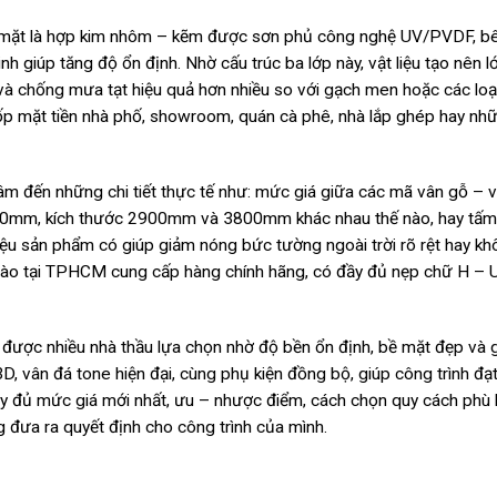
ề mặt là hợp kim nhôm – kẽm được sơn phủ công nghệ UV/PVDF, bê
nh giúp tăng độ ổn định. Nhờ cấu trúc ba lớp này, vật liệu tạo nên l
và chống mưa tạt hiệu quả hơn nhiều so với gạch men hoặc các loạ
 ốp mặt tiền nhà phố, showroom, quán cà phê, nhà lắp ghép hay nh
n tâm đến những chi tiết thực tế như: mức giá giữa các mã vân gỗ – 
00mm, kích thước 2900mm và 3800mm khác nhau thế nào, hay tấm
liệu sản phẩm có giúp giảm nóng bức tường ngoài trời rõ rệt hay kh
nào tại TPHCM cung cấp hàng chính hãng, có đầy đủ nẹp chữ H – 
được nhiều nhà thầu lựa chọn nhờ độ bền ổn định, bề mặt đẹp và g
, vân đá tone hiện đại, cùng phụ kiện đồng bộ, giúp công trình đạt
đầy đủ mức giá mới nhất, ưu – nhược điểm, cách chọn quy cách phù
g đưa ra quyết định cho công trình của mình.