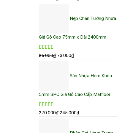
gốc
hiện
là:
tại
Nẹp Chân Tường Nhựa
485.000₫.
là:
460.000₫.
Giả Gỗ Cao 75mm x Dài 2400mm
Được xếp
Giá
Giá
85.000
₫
73.000
₫
hạng
4.96
5
gốc
hiện
sao
là:
tại
Sàn Nhựa Hèm Khóa
85.000₫.
là:
73.000₫.
5mm SPC Giả Gỗ Cao Cấp Matfloor
Được xếp
Giá
Giá
270.000
₫
245.000
₫
hạng
5.00
5
gốc
hiện
sao
là:
tại