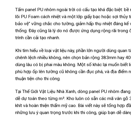
Tấm panel PU nhôm ngoài trời có cấu tạo khá đặc biệt: b
lõi PU Foam cách nhiệt và một lớp giấy bạc hoặc sợi thủy ti
bảo vệ” vững chắc cho tường, giảm hấp thụ nhiệt đáng kể 
thống. Đây cũng là lý do nó được ứng dụng rộng rãi trong
trình cần cải tạo nhanh.
Khi tìm hiểu về loại vật liệu này, phần lớn người dùng qua
chênh lệch nhiều không, nên chọn bản rộng 383mm hay 4
dùng lâu có bị phai màu không. Một số khác lại muốn biết 
phù hợp ốp lên tường cũ không cần đục phá, và địa điểm 
thuận tiện cho thi công.
Tại Thế Giới Vật Liệu Nhà Xanh, dòng panel PU nhôm đang 
dễ dự toán theo từng m². Kho luôn có sẵn các mã vân gỗ 3D
khít và hoàn thiện thẩm mỹ cao. Bài viết này sẽ tổng hợp 
những lưu ý quan trọng trước khi thi công, giúp bạn dễ dàn