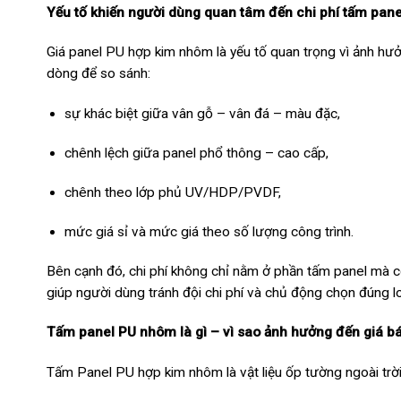
Yếu tố khiến người dùng quan tâm đến chi phí tấm panel
Giá panel PU hợp kim nhôm là yếu tố quan trọng vì ảnh hưởn
dòng để so sánh:
sự khác biệt giữa vân gỗ – vân đá – màu đặc,
chênh lệch giữa panel phổ thông – cao cấp,
chênh theo lớp phủ UV/HDP/PVDF,
mức giá sỉ và mức giá theo số lượng công trình.
Bên cạnh đó, chi phí không chỉ nằm ở phần tấm panel mà còn
giúp người dùng tránh đội chi phí và chủ động chọn đúng l
Tấm panel PU nhôm là gì – vì sao ảnh hưởng đến giá b
Tấm Panel PU hợp kim nhôm là vật liệu ốp tường ngoài trời