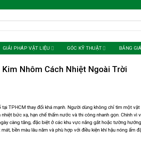
GIẢI PHÁP VẬT LIỆU
GÓC KỸ THUẬT
BẢNG GI
 Kim Nhôm Cách Nhiệt Ngoài Trời
hố tại TPHCM thay đổi khá mạnh. Người dùng không chỉ tìm một vật 
 nhiệt bức xạ, hạn chế thấm nước và thi công nhanh gọn. Chính vì v
ày càng tăng, đặc biệt ở các khu vực nắng gắt hoặc tường hướng
t mát, bền màu lâu năm và phù hợp với điều kiện khí hậu nóng ẩm đ