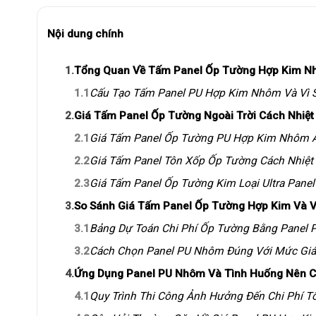
Nội dung chính
1.
Tổng Quan Về Tấm Panel Ốp Tường Hợp Kim Nh
1.1
Cấu Tạo Tấm Panel PU Hợp Kim Nhôm Và Vì S
2.
Giá Tấm Panel Ốp Tường Ngoài Trời Cách Nhiệt 
2.1
Giá Tấm Panel Ốp Tường PU Hợp Kim Nhôm 
2.2
Giá Tấm Panel Tôn Xốp Ốp Tường Cách Nhiệt 
2.3
Giá Tấm Panel Ốp Tường Kim Loại Ultra Pane
3.
So Sánh Giá Tấm Panel Ốp Tường Hợp Kim Và Vậ
3.1
Bảng Dự Toán Chi Phí Ốp Tường Bằng Panel
3.2
Cách Chọn Panel PU Nhôm Đúng Với Mức Giá
4.
Ứng Dụng Panel PU Nhôm Và Tình Huống Nên 
4.1
Quy Trình Thi Công Ảnh Hưởng Đến Chi Phí T