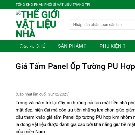
Bỏ
TỔNG KHO PHÂN PHỐI SỈ VẬT LIỆU TRANG TRÍ
qua
nội
Tìm
dung
kiếm:
TRANG CHỦ
SẢN PHẨM
PHỤ KIỆN
Giá Tấm Panel Ốp Tường PU Hợp
(Cập nhật lần cuối: 30/12/2025)
Trong vài năm trở lại đây, xu hướng cải tạo mặt tiền nhà p
mặt đẹp, hiện đại mà còn ưu tiên những lựa chọn giúp giảm
cầu tham khảo giá tấm Panel ốp tường PU hợp kim nhôm ng
là dòng vật liệu được đánh giá cao bởi khả năng giữ bề mặ
của miền Nam.