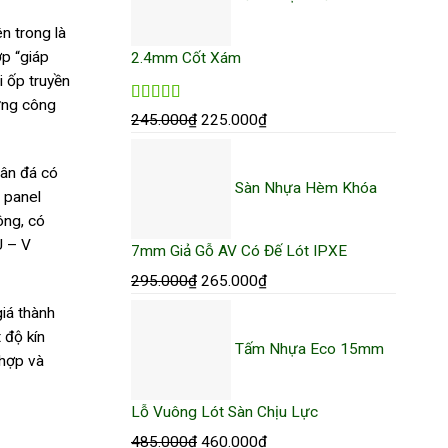
n trong là
ớp “giáp
2.4mm Cốt Xám
i ốp truyền
ững công
Được xếp
Giá
Giá
245.000
₫
225.000
₫
hạng
5.00
5
gốc
hiện
sao
là:
tại
vân đá có
Sàn Nhựa Hèm Khóa
245.000₫.
là:
 panel
225.000₫.
ông, có
U – V
7mm Giả Gỗ AV Có Đế Lót IPXE
Giá
Giá
295.000
₫
265.000
₫
gốc
hiện
iá thành
là:
tại
 độ kín
Tấm Nhựa Eco 15mm
295.000₫.
là:
 hợp và
265.000₫.
Lỗ Vuông Lót Sàn Chịu Lực
Giá
Giá
485.000
₫
460.000
₫