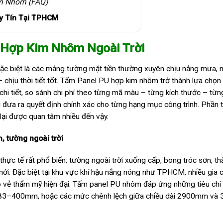
im Nhôm (FAQ)
y Tín Tại TPHCM
 Hợp Kim Nhôm Ngoài Trời
, đặc biệt là các mảng tường mặt tiền thường xuyên chịu nắng mưa,
 chịu thời tiết tốt. Tấm Panel PU hợp kim nhôm trở thành lựa chọn 
 chi tiết, so sánh chi phí theo từng mã màu – từng kích thước – từ
 đưa ra quyết định chính xác cho từng hạng mục công trình. Phần 
y lại được quan tâm nhiều đến vậy.
, tường ngoài trời
ực tế rất phổ biến: tường ngoài trời xuống cấp, bong tróc sơn, t
i. Đặc biệt tại khu vực khí hậu nắng nóng như TPHCM, nhiều gia 
o vẻ thẩm mỹ hiện đại. Tấm panel PU nhôm đáp ứng những tiêu chí 
g 383–400mm, hoặc các mức chênh lệch giữa chiều dài 2900mm và