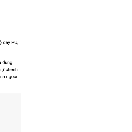
độ dày PU,
á đúng
 sự chênh
ình ngoài