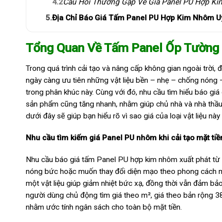
4.2
Câu Hỏi Thường Gặp Về Giá Panel PU Hợp K
5.
Địa Chỉ Báo Giá Tấm Panel PU Hợp Kim Nhôm U
Tổng Quan Về Tấm Panel Ốp Tường
Trong quá trình cải tạo và nâng cấp không gian ngoài trời
ngày càng ưu tiên những vật liệu bền – nhẹ – chống nóng –
trong phân khúc này. Cùng với đó, nhu cầu tìm hiểu báo giá
sản phẩm cũng tăng nhanh, nhằm giúp chủ nhà và nhà thầu
dưới đây sẽ giúp bạn hiểu rõ vì sao giá của loại vật liệu nà
Nhu cầu tìm kiếm giá Panel PU nhôm khi cải tạo mặt tiền
Nhu cầu báo giá tấm Panel PU hợp kim nhôm xuất phát từ th
nóng bức hoặc muốn thay đổi diện mạo theo phong cách mớ
một vật liệu giúp giảm nhiệt bức xạ, đồng thời vẫn đảm bả
người dùng chủ động tìm giá theo m², giá theo bản rộn
nhằm ước tính ngân sách cho toàn bộ mặt tiền.