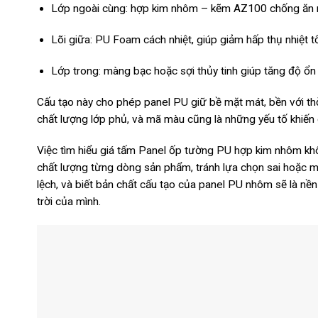
Lớp ngoài cùng: hợp kim nhôm – kẽm AZ100 chống ă
Lõi giữa: PU Foam cách nhiệt, giúp giảm hấp thụ nhiệt t
Lớp trong: màng bạc hoặc sợi thủy tinh giúp tăng độ ổn
Cấu tạo này cho phép panel PU giữ bề mặt mát, bền với thời
chất lượng lớp phủ, và mã màu cũng là những yếu tố khiến g
Việc tìm hiểu giá tấm Panel ốp tường PU hợp kim nhôm kh
chất lượng từng dòng sản phẩm, tránh lựa chọn sai hoặc m
lệch, và biết bản chất cấu tạo của panel PU nhôm sẽ là nền
trời của mình.