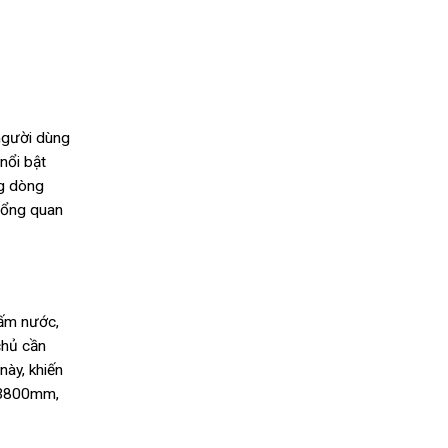
 người dùng
nổi bật
ng dòng
tổng quan
hấm nước,
chủ cần
này, khiến
 3800mm,