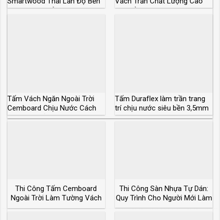
Smartwood Thái Lan Độ Bền
Vách Trần Chất Lượng Cao
50 Năm Giá Rẻ
Siêu Bền
Tấm Vách Ngăn Ngoài Trời
Tấm Duraflex làm trần trang
Cemboard Chịu Nước Cách
trí chịu nước siêu bền 3,5mm
Nhiệt Giá Rẻ
4mm 4,5mm
Thi Công Tấm Cemboard
Thi Công Sàn Nhựa Tự Dán:
Ngoài Trời Làm Tường Vách
Quy Trình Cho Người Mới Làm
Lót Sàn Lợp Mái