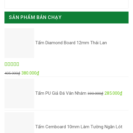
SẢN PHẨM BÁN CHẠY
Tấm Diamond Board 12mm Thái Lan
Được xếp
Giá
Giá
380.000
₫
405.000
₫
hạng
4.98
5
gốc
hiện
Giá
Giá
sao
là:
tại
gốc
hiện
Tấm PU Giả Đá Vân Nhám
285.000
₫
330.000
₫
405.000₫.
là:
là:
tại
380.000₫.
330.000₫.
là:
285.
Tấm Cemboard 10mm Làm Tường Ngăn Lót