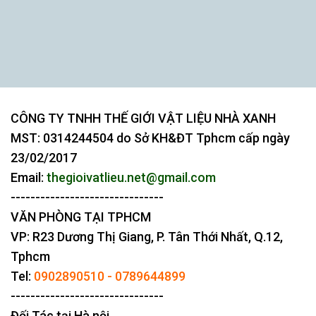
CÔNG TY TNHH THẾ GIỚI VẬT LIỆU NHÀ XANH
MST:
0314244504
do Sở KH&ĐT Tphcm cấp ngày
23/02/2017
Email:
thegioivatlieu.net@gmail.com
-------------------------------
VĂN PHÒNG TẠI TPHCM
VP: R23 Dương Thị Giang, P. Tân Thới Nhất, Q.12,
Tphcm
Tel:
0902890510
-
0789644899
-------------------------------
Đối Tác tại Hà nội