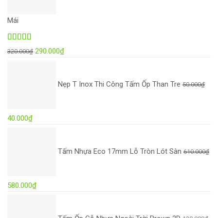
Mái
Được xếp
Giá
Giá
290.000
₫
320.000
₫
hạng
5.00
5
gốc
hiện
sao
là:
tại
Nẹp T Inox Thi Công Tấm Ốp Than Tre
50.000
₫
320.000₫.
là:
290.000₫.
Giá
Giá
40.000
₫
gốc
hiện
là:
tại
Tấm Nhựa Eco 17mm Lỗ Tròn Lót Sàn
610.000
₫
50.000₫.
là:
40.000₫.
Giá
Giá
580.000
₫
gốc
hiện
là:
tại