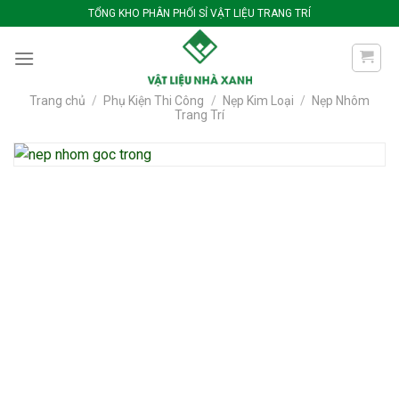
Bỏ
TỔNG KHO PHÂN PHỐI SỈ VẬT LIỆU TRANG TRÍ
qua
nội
dung
Trang chủ
/
Phụ Kiện Thi Công
/
Nẹp Kim Loại
/
Nẹp Nhôm
Trang Trí