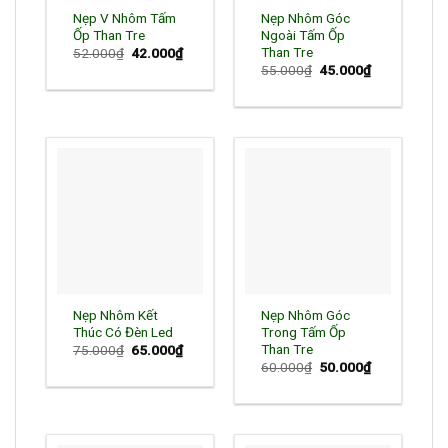
Nẹp V Nhôm Tấm
Nẹp Nhôm Góc
Ốp Than Tre
Ngoài Tấm Ốp
Than Tre
Giá
Giá
52.000
₫
42.000
₫
gốc
hiện
Giá
Giá
55.000
₫
45.000
₫
là:
tại
gốc
hiện
52.000₫.
là:
là:
tại
42.000₫.
55.000₫.
là:
45.000₫.
Nẹp Nhôm Kết
Nẹp Nhôm Góc
Thúc Có Đèn Led
Trong Tấm Ốp
Than Tre
Giá
Giá
75.000
₫
65.000
₫
gốc
hiện
Giá
Giá
60.000
₫
50.000
₫
là:
tại
gốc
hiện
75.000₫.
là:
là:
tại
65.000₫.
60.000₫.
là:
50.000₫.