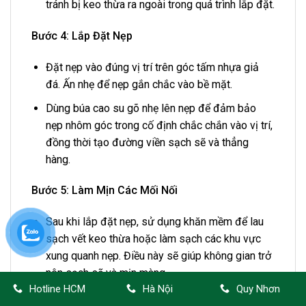
tránh bị keo thừa ra ngoài trong quá trình lắp đặt.
Bước 4: Lắp Đặt Nẹp
Đặt nẹp vào đúng vị trí trên góc tấm nhựa giả
đá. Ấn nhẹ để nẹp gắn chắc vào bề mặt.
Dùng búa cao su gõ nhẹ lên nẹp để đảm bảo
nẹp nhôm góc trong cố định chắc chắn vào vị trí,
đồng thời tạo đường viền sạch sẽ và thẳng
hàng.
Bước 5: Làm Mịn Các Mối Nối
Sau khi lắp đặt nẹp, sử dụng khăn mềm để lau
sạch vết keo thừa hoặc làm sạch các khu vực
xung quanh nẹp. Điều này sẽ giúp không gian trở
nên sạch sẽ và mịn màng.
Hotline HCM
Hà Nội
Quy Nhơn
Kiểm tra độ thẳng của nẹp và các góc nối. Đảm