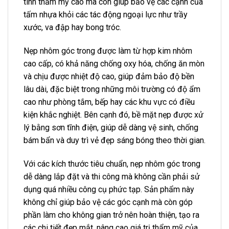
tính thẩm mỹ cao mà còn giúp bảo vệ các cạnh của
tấm nhựa khỏi các tác động ngoại lực như trầy
xước, va đập hay bong tróc.
Nẹp nhôm góc trong được làm từ hợp kim nhôm
cao cấp, có khả năng chống oxy hóa, chống ăn mòn
và chịu được nhiệt độ cao, giúp đảm bảo độ bền
lâu dài, đặc biệt trong những môi trường có độ ẩm
cao như phòng tắm, bếp hay các khu vực có điều
kiện khắc nghiệt. Bên cạnh đó, bề mặt nẹp được xử
lý bằng sơn tĩnh điện, giúp dễ dàng vệ sinh, chống
bám bẩn và duy trì vẻ đẹp sáng bóng theo thời gian.
Với các kích thước tiêu chuẩn, nẹp nhôm góc trong
dễ dàng lắp đặt và thi công mà không cần phải sử
dụng quá nhiều công cụ phức tạp. Sản phẩm này
không chỉ giúp bảo vệ các góc cạnh mà còn góp
phần làm cho không gian trở nên hoàn thiện, tạo ra
các chi tiết đẹp mắt, nâng cao giá trị thẩm mỹ của