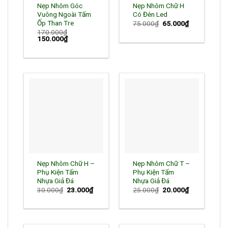
Nẹp Nhôm Góc
Nẹp Nhôm Chữ H
Vuông Ngoài Tấm
Có Đèn Led
Ốp Than Tre
Giá
Giá
75.000
₫
65.000
₫
gốc
hiện
170.000
₫
là:
tại
Giá
Giá
150.000
₫
75.000₫.
là:
gốc
hiện
65.000₫.
là:
tại
170.000₫.
là:
150.000₫.
Nẹp Nhôm Chữ H –
Nẹp Nhôm Chữ T –
Phụ Kiện Tấm
Phụ Kiện Tấm
Nhựa Giả Đá
Nhựa Giả Đá
Giá
Giá
Giá
Giá
30.000
₫
23.000
₫
25.000
₫
20.000
₫
gốc
hiện
gốc
hiện
là:
tại
là:
tại
30.000₫.
là:
25.000₫.
là:
23.000₫.
20.000₫.