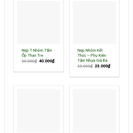
Nẹp T Nhôm Tấm
Nẹp Nhôm Kết
Ốp Than Tre
Thúc – Phụ Kiện
Tấm Nhựa Giả Đá
Giá
Giá
50.000
₫
40.000
₫
gốc
hiện
Giá
Giá
30.000
₫
23.000
₫
là:
tại
gốc
hiện
50.000₫.
là:
là:
tại
40.000₫.
30.000₫.
là:
23.000₫.