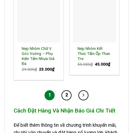
Nẹp Nhôm Chữ V
Nẹp Nhôm Kết
Góc Vuông – Phụ
Thúc Tấm Ốp Than
Kiện Tấm Nhựa Giả
Tre
Đá
Giá
Giá
55.000
₫
45.000
₫
gốc
hiện
Giá
Giá
29.000
₫
23.000
₫
là:
tại
gốc
hiện
55.000₫.
là:
là:
tại
45.000₫.
29.000₫.
là:
23.000₫.
1
2
Cách Đặt Hàng Và Nhận Báo Giá Chi Tiết
Để biết thêm thông tin về chương trình khuyến mãi,
chi phí vận chuyển và đặt hàng số lượng lớn, khách