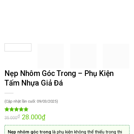
Nẹp Nhôm Góc Trong – Phụ Kiện
Tấm Nhựa Giả Đá
(Cập nhật lần cuối: 09/03/2025)
Giá
28.000
₫
Giá
₫
4.87
15
trên 5
35.000
gốc
hiện
dựa trên
là:
tại
đánh giá
35.000₫.
là:
Nẹp nhôm góc trong
là phụ kiện không thể thiếu trong thi
28.000₫.