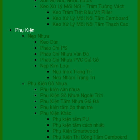
Sơn Gỗ Gốc Nước Lotus
Keo Xử Lý Mối Nối – Trám Tường Vách
Keo Trám Trét Đầu Vít Filler
Keo Xử Lý Mối Nối Tấm Cemboard
Keo Xử Lý Mối Nối Tấm Thạch Cao
Phụ Kiện
Nẹp Nhựa
Keo Dán
Phào Chỉ PS
Phào Chỉ Nhựa Vân Đá
Phào Chỉ Nhựa PVC Giả Gỗ
Nẹp Kim Loại
Nẹp Inox Trang Trí
Nẹp Nhôm Trang Trí
Phụ Kiện Gỗ Nhựa
Phụ kiện sàn nhựa
Phụ Kiện Gỗ Nhựa Ngoài Trời
Phụ Kiện Tấm Nhựa Giả Đá
Phụ kiện tấm ốp than tre
Phụ Kiện Khác
Phụ kiện tấm PU
Phụ kiện tấm cách nhiệt
Phụ Kiện Smartwood
Phụ Kiện Thi Công Tấm Cemboard