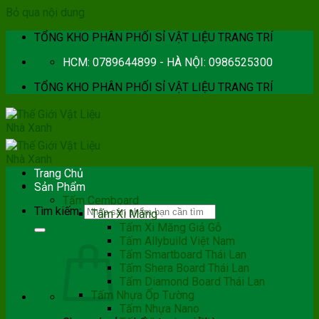
Bỏ qua nội dung
TỔNG KHO PHÂN PHỐI SỈ VẬT LIỆU TRANG TRÍ
HCM: 0789644899 - HÀ NỘI: 0986525300
TỔNG KHO PHÂN PHỐI SỈ VẬT LIỆU TRANG TRÍ
Trang Chủ
Sản Phẩm
Tấm Cemboard
Tìm kiếm:
Tấm Xi Măng
Tấm Xi Măng Giả Gỗ
Tấm Allybuild Việt Nam
Tấm Smartboard Thái Lan
Tấm Shera Board Thái Lan
Tấm Diamond Board Thái Lan
Tấm Nhựa Ốp Tường
Tấm Nhựa Nano