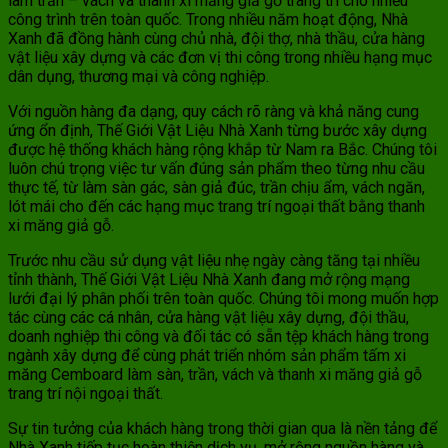
làm trần – vách và thanh xi măng giả gỗ trang trí cho nhiều
công trình trên toàn quốc. Trong nhiều năm hoạt động, Nhà
Xanh đã đồng hành cùng chủ nhà, đội thợ, nhà thầu, cửa hàng
vật liệu xây dựng và các đơn vị thi công trong nhiều hạng mục
dân dụng, thương mại và công nghiệp.
Với nguồn hàng đa dạng, quy cách rõ ràng và khả năng cung
ứng ổn định, Thế Giới Vật Liệu Nhà Xanh từng bước xây dựng
được hệ thống khách hàng rộng khắp từ Nam ra Bắc. Chúng tôi
luôn chú trọng việc tư vấn đúng sản phẩm theo từng nhu cầu
thực tế, từ làm sàn gác, sàn giả đúc, trần chịu ẩm, vách ngăn,
lót mái cho đến các hạng mục trang trí ngoại thất bằng thanh
xi măng giả gỗ.
Trước nhu cầu sử dụng vật liệu nhẹ ngày càng tăng tại nhiều
tỉnh thành, Thế Giới Vật Liệu Nhà Xanh đang mở rộng mạng
lưới đại lý phân phối trên toàn quốc. Chúng tôi mong muốn hợp
tác cùng các cá nhân, cửa hàng vật liệu xây dựng, đội thầu,
doanh nghiệp thi công và đối tác có sẵn tệp khách hàng trong
ngành xây dựng để cùng phát triển nhóm sản phẩm tấm xi
măng Cemboard làm sàn, trần, vách và thanh xi măng giả gỗ
trang trí nội ngoại thất.
Sự tin tưởng của khách hàng trong thời gian qua là nền tảng để
Nhà Xanh tiếp tục hoàn thiện dịch vụ, mở rộng nguồn hàng và