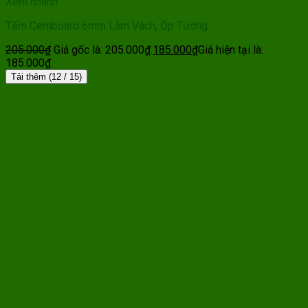
Xem nhanh
Tấm Cemboard 6mm Làm Vách, Ốp Tường
205.000
₫
Giá gốc là: 205.000₫.
185.000
₫
Giá hiện tại là:
185.000₫.
Tải thêm
(
12
/ 15)