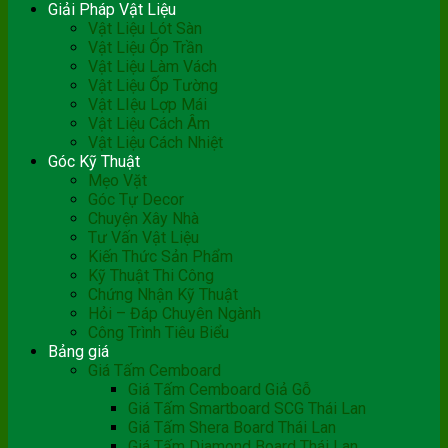
Giải Pháp Vật Liệu
Vật Liệu Lót Sàn
Vật Liệu Ốp Trần
Vật Liệu Làm Vách
Vật Liệu Ốp Tường
Vật LIệu Lợp Mái
Vật Liệu Cách Âm
Vật Liệu Cách Nhiệt
Góc Kỹ Thuật
Mẹo Vặt
Góc Tự Decor
Chuyện Xây Nhà
Tư Vấn Vật Liệu
Kiến Thức Sản Phẩm
Kỹ Thuật Thi Công
Chứng Nhận Kỹ Thuật
Hỏi – Đáp Chuyên Ngành
Công Trình Tiêu Biểu
Bảng giá
Giá Tấm Cemboard
Giá Tấm Cemboard Giả Gỗ
Giá Tấm Smartboard SCG Thái Lan
Giá Tấm Shera Board Thái Lan
Giá Tấm Diamond Board Thái Lan