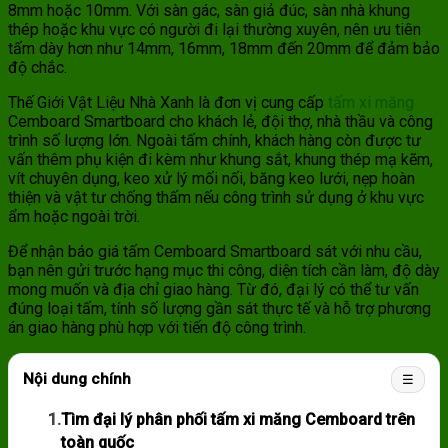
8mm hoặc 10mm. Với sàn gác, sàn giả đúc, sàn nhà khung
thép hoặc khu vực có người đi lại thường xuyên, nên ưu tiên
tấm dày hơn như 14mm, 16mm, 18mm đến 20mm để đảm bảo
độ chắc.
Thế Giới Vật Liệu Nhà Xanh là đơn vị cung cấp
tấm xi măng
Cemboard Smartboard cho khách lẻ, đội thợ, nhà thầu và công
trình số lượng lớn. Ngoài tấm chính, khách hàng còn được tư
vấn thêm phụ kiện đi kèm như khung sắt, khung thép mạ kẽm,
vít chuyên dụng, keo xử lý mối nối, băng keo lưới, nẹp hoàn
thiện và vật tư chống thấm nếu công trình sử dụng ở khu vực
ẩm hoặc ngoài trời.
Để nhận báo giá tấm Cemboard Smartboard sát với nhu cầu,
bạn nên gửi trước hạng mục thi công, diện tích cần làm, độ dày
mong muốn và địa chỉ giao hàng. Từ đó, đại lý có thể tư vấn
đúng loại tấm, tính số lượng gần sát thực tế và hỗ trợ phương
án giao hàng phù hợp với tiến độ công trình.
Nội dung chính
☰
1.
Tìm đại lý phân phối tấm xi măng Cemboard trên
toàn quốc