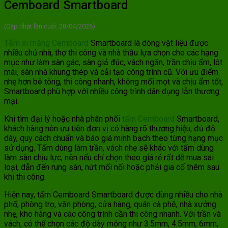
Cemboard Smartboard
(Cập nhật lần cuối: 28/04/2026)
Tấm xi măng
Cemboard
Smartboard là dòng vật liệu được
nhiều chủ nhà, thợ thi công và nhà thầu lựa chọn cho các hạng
mục như làm sàn gác, sàn giả đúc, vách ngăn, trần chịu ẩm, lót
mái, sàn nhà khung thép và cải tạo công trình cũ. Với ưu điểm
nhẹ hơn bê tông, thi công nhanh, không mối mọt và chịu ẩm tốt,
Smartboard phù hợp với nhiều công trình dân dụng lẫn thương
mại.
Khi tìm đại lý hoặc nhà phân phối
tấm Cemboard
Smartboard,
khách hàng nên ưu tiên đơn vị có hàng rõ thương hiệu, đủ độ
dày, quy cách chuẩn và báo giá minh bạch theo từng hạng mục
sử dụng. Tấm dùng làm trần, vách nhẹ sẽ khác với tấm dùng
làm sàn chịu lực, nên nếu chỉ chọn theo giá rẻ rất dễ mua sai
loại, dẫn đến rung sàn, nứt mối nối hoặc phải gia cố thêm sau
khi thi công.
Hiện nay, tấm Cemboard Smartboard được dùng nhiều cho nhà
phố, phòng trọ, văn phòng, cửa hàng, quán cà phê, nhà xưởng
nhẹ, kho hàng và các công trình cần thi công nhanh. Với trần và
vách, có thể chọn các độ dày mỏng như 3.5mm, 4.5mm, 6mm,