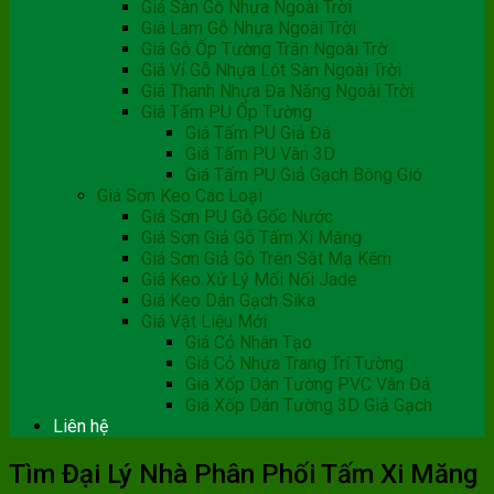
Giá Sàn Gỗ Nhựa Ngoài Trời
Giá Lam Gỗ Nhựa Ngoài Trời
Giá Gỗ Ốp Tường Trần Ngoài Trờ
Giá Vỉ Gỗ Nhựa Lót Sàn Ngoài Trời
Giá Thanh Nhựa Đa Năng Ngoài Trời
Giá Tấm PU Ốp Tường
Giá Tấm PU Giả Đá
Giá Tấm PU Vân 3D
Giá Tấm PU Giả Gạch Bông Gió
Giá Sơn Keo Các Loại
Giá Sơn PU Gỗ Gốc Nước
Giá Sơn Giả Gỗ Tấm Xi Măng
Giá Sơn Giả Gỗ Trên Sắt Mạ Kẽm
Giá Keo Xử Lý Mối Nối Jade
Giá Keo Dán Gạch Sika
Giá Vật Liệu Mới
Giá Cỏ Nhân Tạo
Giá Cỏ Nhựa Trang Trí Tường
Giá Xốp Dán Tường PVC Vân Đá
Giá Xốp Dán Tường 3D Giả Gạch
Liên hệ
Tìm Đại Lý Nhà Phân Phối Tấm Xi Măng