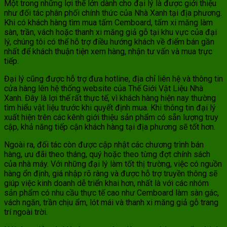
Một trong những lợi thế lớn dành cho đại lý là được giới thiệu
như đối tác phân phối chính thức của Nhà Xanh tại địa phương.
Khi có khách hàng tìm mua tấm Cemboard, tấm xi măng làm
sàn, trần, vách hoặc thanh xi măng giả gỗ tại khu vực của đại
lý, chúng tôi có thể hỗ trợ điều hướng khách về điểm bán gần
nhất để khách thuận tiện xem hàng, nhận tư vấn và mua trực
tiếp.
Đại lý cũng được hỗ trợ đưa hotline, địa chỉ liên hệ và thông tin
cửa hàng lên hệ thống website của Thế Giới Vật Liệu Nhà
Xanh. Đây là lợi thế rất thực tế, vì khách hàng hiện nay thường
tìm hiểu vật liệu trước khi quyết định mua. Khi thông tin đại lý
xuất hiện trên các kênh giới thiệu sản phẩm có sẵn lượng truy
cập, khả năng tiếp cận khách hàng tại địa phương sẽ tốt hơn.
Ngoài ra, đối tác còn được cập nhật các chương trình bán
hàng, ưu đãi theo tháng, quý hoặc theo từng đợt chính sách
của nhà máy. Với những đại lý làm tốt thị trường, việc có nguồn
hàng ổn định, giá nhập rõ ràng và được hỗ trợ truyền thông sẽ
giúp việc kinh doanh dễ triển khai hơn, nhất là với các nhóm
sản phẩm có nhu cầu thực tế cao như Cemboard làm sàn gác,
vách ngăn, trần chịu ẩm, lót mái và thanh xi măng giả gỗ trang
trí ngoài trời.