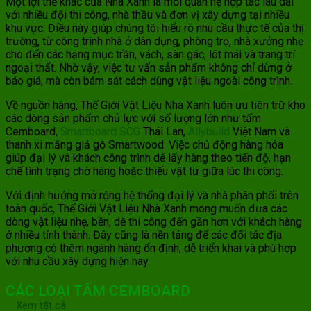
Một lợi thế khác của Nhà Xanh là mối quan hệ hợp tác lâu dài
với nhiều đội thi công, nhà thầu và đơn vị xây dựng tại nhiều
khu vực. Điều này giúp chúng tôi hiểu rõ nhu cầu thực tế của thị
trường, từ công trình nhà ở dân dụng, phòng trọ, nhà xưởng nhẹ
cho đến các hạng mục trần, vách, sàn gác, lót mái và trang trí
ngoại thất. Nhờ vậy, việc tư vấn sản phẩm không chỉ dừng ở
báo giá, mà còn bám sát cách dùng vật liệu ngoài công trình.
Về nguồn hàng, Thế Giới Vật Liệu Nhà Xanh luôn ưu tiên trữ kho
các dòng sản phẩm chủ lực với số lượng lớn như tấm
Cemboard,
Smartboard SCG
Thái Lan,
Allybuild
Việt Nam và
thanh xi măng giả gỗ Smartwood. Việc chủ động hàng hóa
giúp đại lý và khách công trình dễ lấy hàng theo tiến độ, hạn
chế tình trạng chờ hàng hoặc thiếu vật tư giữa lúc thi công.
Với định hướng mở rộng hệ thống đại lý và nhà phân phối trên
toàn quốc, Thế Giới Vật Liệu Nhà Xanh mong muốn đưa các
dòng vật liệu nhẹ, bền, dễ thi công đến gần hơn với khách hàng
ở nhiều tỉnh thành. Đây cũng là nền tảng để các đối tác địa
phương có thêm ngành hàng ổn định, dễ triển khai và phù hợp
với nhu cầu xây dựng hiện nay.
CÁC LOẠI TẤM CEMBOARD
Xem tất cả