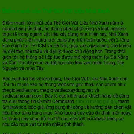
Điểm mạnh của Thế Giới Vật Liệu Nhà Xanh
Điểm mạnh lớn nhất của Thế Giới Vật Liệu Nhà Xanh nằm ở
nguồn hàng ổn định, hệ thống phân phối rộng và kinh nghiệm
thực tế trong ngành vật liệu xây dựng nhẹ. Hiện nay, Nhà Xanh
đang phát triển mạng lưới cung ứng trên toàn quốc, với 2 tổng
kho chính tại TP.HCM và Hà Nội, giúp việc giao hàng cho khách
lẻ, đội thợ, nhà thầu và đại lý được chủ động hơn. Trong thời
gian tới, hệ thống sẽ tiếp tục được mở rộng thêm tại Đà Nẵng
và Cần Thơ để phục vụ tốt hơn cho khu vực miền Trung, Tây
Nguyên và miền Tây.
Bên cạnh lợi thế về kho hàng, Thế Giới Vật Liệu Nhà Xanh còn
đầu tư mạnh vào hệ thống website giới thiệu sản phẩm như
thegioivatlieu.net, thegioivatlieuxaydung.net và
vatlieunhaxanh.com. Đây là các kênh giúp khách hàng dễ dàng
tra cứu thông tin về tấm Cemboard,
tấm xi măng giả gỗ
, thanh
Smartwood, báo giá, ứng dụng thi công và hướng dẫn chọn vật
liệu theo từng hạng mục. Nhờ lượng truy cập ổn định mỗi ngày,
hệ thống này cũng hỗ trợ tốt cho việc kết nối khách hàng có
nhu cầu mua vật tư trên nhiều tỉnh thành.