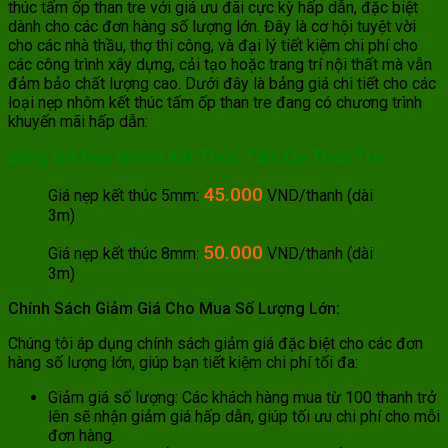
thúc tấm ốp than tre với giá ưu đãi cực kỳ hấp dẫn, đặc biệt
dành cho các đơn hàng số lượng lớn. Đây là cơ hội tuyệt vời
cho các nhà thầu, thợ thi công, và đại lý tiết kiệm chi phí cho
các công trình xây dựng, cải tạo hoặc trang trí nội thất mà vẫn
đảm bảo chất lượng cao. Dưới đây là bảng giá chi tiết cho các
loại nẹp nhôm kết thúc tấm ốp than tre đang có chương trình
khuyến mãi hấp dẫn:
Bảng Giá Nẹp Nhôm Kết Thúc Tấm Ốp Than Tre:
45.000
Giá nẹp kết thúc 5mm:
VND/thanh (dài
3m)
50.000
Giá nẹp kết thúc 8mm:
VND/thanh (dài
3m)
Chính Sách Giảm Giá Cho Mua Số Lượng Lớn:
Chúng tôi áp dụng chính sách giảm giá đặc biệt cho các đơn
hàng số lượng lớn, giúp bạn tiết kiệm chi phí tối đa:
Giảm giá số lượng: Các khách hàng mua từ 100 thanh trở
lên sẽ nhận giảm giá hấp dẫn, giúp tối ưu chi phí cho mỗi
đơn hàng.