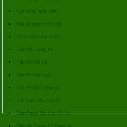
Lam sóng ngoài trời
Sàn gỗ nhựa ngoài trời
Vỉ Gỗ Nhựa Ngoài Trời
Tấm Ốp Tường Pu
Tấm PU Giả Đá
Tấm PU Giả Gạch
Tấm PU Ốp Tường 3D
Tấm Cách Nhiệt Panel
Tấm Panel Tôn Xốp AZ100
Tấm Ốp Tường PU Panel AV