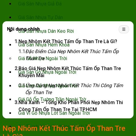
Giá Sàn Nhựa Giả Đá
Giá Sàn Nhựa Tự Dán
Nội dung chính
☰
Giá Sàn Nhựa Dán Keo Rời
1.
Nẹp Nhôm Kết Thúc Tấm Ốp Than Tre Là Gì?
Giá Sàn Nhựa Hèm Khóa
1.1
Đặc Điểm Của Nẹp Nhôm Kết Thúc Tấm Ốp
Than Tre
Giá Gỗ Nhựa Ngoài Trời
2.
Báo Giá Nẹp Nhôm Kết Thúc Tấm Ốp Than Tre
Giá Sàn Gỗ Nhựa Ngoài Trời
Khuyến Mãi
2.1
Ứng Dụng Nẹp Nhôm Kết Thúc Thi Công Tấm
Giá Lam Gỗ Nhựa Ngoài Trời
Ốp Than Tre
Giá Gỗ Ốp Tường Trần Ngoài Trờ
3.
Nhà Xanh – Tổng Kho Phân Phối Nẹp Nhôm Thi
Công Tấm Ốp Than Tre Tại TP.HCM
Giá Vỉ Gỗ Nhựa Lót Sàn Ngoài Trời
Giá Thanh Nhựa Đa Năng Ngoài Trời
Nẹp Nhôm Kết Thúc Tấm Ốp Than Tre