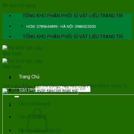
Bỏ qua nội dung
TỔNG KHO PHÂN PHỐI SỈ VẬT LIỆU TRANG TRÍ
HCM: 0789644899 - HÀ NỘI: 0986525300
TỔNG KHO PHÂN PHỐI SỈ VẬT LIỆU TRANG TRÍ
Trang Chủ
Trang chủ
/
Phụ Kiện Thi Công
/
Nẹp Kim Loại
/
Nẹp Nhôm Trang Trí
Tìm kiếm:
Sản Phẩm
Tấm Cemboard
Tấm Xi Măng
Tấm Xi Măng Giả Gỗ