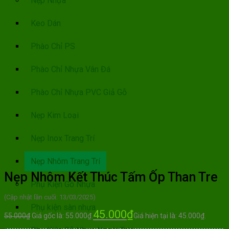
Nẹp Nhựa
Keo Dán
Phào Chỉ PS
Phào Chỉ Nhựa Vân Đá
Phào Chỉ Nhựa PVC Giả Gỗ
Nẹp Kim Loại
Nẹp Inox Trang Trí
Nẹp Nhôm Trang Trí
Nẹp Nhôm Kết Thúc Tấm Ốp Than Tre
Phụ Kiện Gỗ Nhựa
(Cập nhật lần cuối: 13/03/2025)
Phụ kiện sàn nhựa
45.000
₫
55.000
₫
Giá gốc là: 55.000₫.
Giá hiện tại là: 45.000₫.