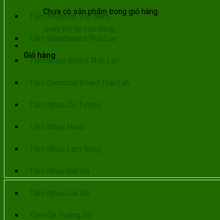
Chưa có sản phẩm trong giỏ hàng.
Tấm Allybuild Việt Nam
Quay trở lại cửa hàng
Tấm Smartboard Thái Lan
Giỏ hàng
Tấm Shera Board Thái Lan
Tấm Diamond Board Thái Lan
Tấm Nhựa Ốp Tường
Tấm Nhựa Nano
Tấm Nhựa Lam Sóng
Tấm Nhựa Giả Đá
Tấm Nhựa Giả Gỗ
Tấm Ốp Tường 3D