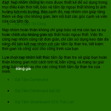
Tư Vấn Vật Liệu
đập. Nẹp nhôm chống ăn mòn được thiết kế để sử dụng trong
mọi điều kiện thời tiết, bảo vệ tấm ốp ngoại thất không bị ảnh
hưởng bởi môi trường. Bên cạnh đó, nẹp nhôm còn giúp tăng
Kiến Thức Sản Phẩm
thêm vẻ đẹp cho không gian, làm nổi bật các góc cạnh và viền
cửa của tấm ốp.
Kỹ Thuật Thi Công
Nẹp nhôm hoàn thiện không chỉ giúp bảo vệ mà còn tạo ra sự
hoàn chỉnh cho không gian nội thất hoặc ngoại thất. Việc thi
Chứng Nhận Kỹ Thuật
công nẹp nhôm cũng rất đơn giản, chỉ cần sử dụng keo dán đa
năng để liên kết nẹp nhôm với các tấm ốp than tre, tiết kiệm
Hỏi – Đáp Chuyên Ngành
thời gian và công sức cho công trình của bạn.
Lựa chọn nẹp nhôm kết thúc tấm ốp than tre sẽ giúp bạn hoàn
Công Trình Tiêu Biểu
thiện không gian một cách tinh tế, bền vững, và mang lại giải
pháp bảo vệ tối ưu cho các công trình tấm ốp than tre của
Bảng giá
mình.
Giá Tấm Cemboard
Giá Tấm Cemboard Giả Gỗ
Giá Tấm Smartboard SCG Thái Lan