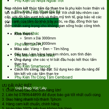
Phụ Kiện Gỗ Nhựa Ngoài Trời
Nẹp nhôm kết thúc tấm ốp than tre
là phụ kiện hoàn thiện và
Phụ Kiện Tấm Nhựa Giả Đá
tạo thẩm mỹ cho các cạnh tấm ốp. Với chất liệu nhôm cao
cấp, vớii độ bền vượt trội và thẩm mỹ tinh tế, giúp bảo vệ các
góc cạnh của tấm ốp khỏi trầy xước, va đập, đồng thời tạo
Phụ kiện tấm ốp than tre
điểm nhấn sang trọng cho không gian sống hoặc công trình.
Phụ Kiện Khác
Kích thước:
5mm x Dài 3000mm
8mm x Dài 3000mm
Phụ kiện tấm PU
Màu sắc
: Vàng – Đen – Tím hồng.
Cấu tạo:
Làm bằng hợp kim nhôm, sơn tĩnh điện
Phụ kiện tấm cách nhiệt
Ứng dụng:
che các vị trí bắt đầu hoặc kết thúc tấm
than tre
Phụ Kiện Smartwood
Cách thi công, lắp đặt:
Sử dụng keo dán đa năng để
liên kết với các tấm than tre
Phụ Kiện Thi Công Tấm Cemboard
ƯU ĐÃI ĐẶC BIỆT
Giải Pháp Vật Liệu
1. Chiết khấu cao cho đơn hàng lớn!
2. Liên hệ 0789644899 để được báo giá tốt nhất cuối cùng.
Vật Liệu Lót Sàn
3. Giao hàng nhanh nội thành Tphcm
4. Hàng cam kết chuẩn, chính hãng.
5. Hoàn tiền 100% nếu bạn không hài lòng