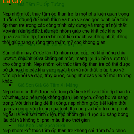
Là Gì?
Giá Tấm PU Ốp Tường
Nẹp nhôm kết thúc tấm ốp than tre là một phụ kiện quan trọng
Giá Tấm PU Giả Đá
được sử dụng để hoàn thiện và bảo vệ các góc cạnh của tấm
ốp than tre trong các công trình xây dựng và trang trí nội thất.
Với hình dạng đặc biệt, nẹp nhôm giúp che khít các khe hở
Giá Tấm PU Vân 3D
giữa các tấm ốp, tạo ra bề mặt liền mạch và đồng nhất, đồng
thời giúp tăng cường tính thẩm mỹ cho không gian.
Giá Tấm PU Giả Gạch Bông Gió
Sản phẩm này được làm từ nhôm cao cấp, có khả năng chịu
Giá Sơn Keo Các Loại
lực tốt, chịu nhiệt và chống ăn mòn, mang lại độ bền vượt trội
cho công trình. Nẹp nhôm kết thúc tấm ốp than tre có thể được
sử dụng cho các khu vực ngoài trời và nội thất, giúp bảo vệ
Giá Sơn PU Gỗ Gốc Nước
tấm ốp khỏi va đập, trầy xước, cũng như các yếu tố môi trường
khác.
Giá Sơn Giả Gỗ Tấm Xi Măng
Nẹp nhôm có thể được sử dụng để liên kết các tấm ốp than tre
với nhau, tạo nên một không gian liền mạch, đồng bộ và sang
Giá Sơn Giả Gỗ Trên Sắt Mạ Kẽm
trọng. Với tính năng dễ thi công, nẹp nhôm giúp tiết kiệm thời
gian và công sức trong quá trình thi công và bảo trì công trình.
Giá Keo Xử Lý Mối Nối Jade
Ngoài ra, với sơn tĩnh điện, nẹp nhôm giữ được độ sáng bóng
lâu dài và không bị phai màu theo thời gian.
Giá Keo Dán Gạch Sika
Nẹp nhôm kết thúc tấm ốp than tre không chỉ đảm bảo chức