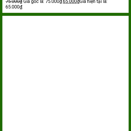
75.000
₫
Giá gốc là: 75.000₫.
65.000
₫
Giá hiện tại là:
65.000₫.