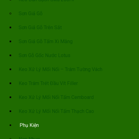
Sơn Giả Gỗ
Sơn Giả Gỗ Trên Sắt
Sơn Giả Gỗ Tấm Xi Măng
Sơn Gỗ Gốc Nước Lotus
Keo Xử Lý Mối Nối – Trám Tường Vách
Keo Trám Trét Đầu Vít Filler
Keo Xử Lý Mối Nối Tấm Cemboard
Keo Xử Lý Mối Nối Tấm Thạch Cao
Phụ Kiện