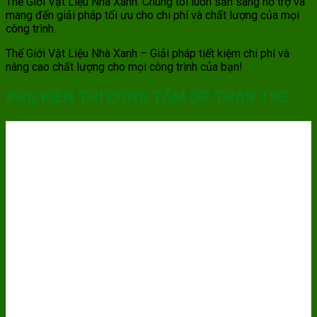
Thế Giới Vật Liệu Nhà Xanh. Chúng tôi luôn sẵn sàng hỗ trợ và
mang đến giải pháp tối ưu cho chi phí và chất lượng của mọi
công trình.
Thế Giới Vật Liệu Nhà Xanh – Giải pháp tiết kiệm chi phí và
nâng cao chất lượng cho mọi công trình của bạn!
PHỤ KIỆN THI CÔNG TẤM ỐP THAN TRE