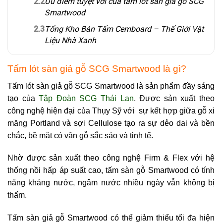
2.2
Ưu điểm tuyệt vời của tấm lót sàn giả gỗ SCG
Smartwood
2.3
Tổng Kho Bán Tấm Cemboard – Thế Giới Vật
Liệu Nhà Xanh
Tấm lót sàn giả gỗ SCG Smartwood là gì?
Tấm lót sàn giả gỗ SCG Smartwood
là sản phẩm đầy sáng
tạo của
Tập Đoàn SCG Thái Lan
. Được sản xuất theo
công nghệ hiện đại của Thụy Sỹ với sự kết hợp giữa gỗ xi
măng Portland và sợi Cellulose tạo ra sự dẻo dai và bền
chắc, bề mặt có vân gỗ sắc sảo và tinh tế.
Nhờ được sản xuất theo công nghệ Firm & Flex với hệ
thống nồi hấp áp suất cao, tấm sàn gỗ Smartwood có tính
năng kháng nước, ngâm nước nhiều ngày vẫn không bị
thấm.
Tấm sàn giả gỗ Smartwood có thể giảm thiểu tối đa hiện