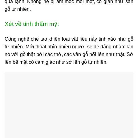
quá lạnh. Không hề bị ẩm mốc mối mọt, co giãn như sàn
gỗ tự nhiên.
Xét về tính thẩm mỹ:
Công nghệ chế tạo khiến loại vật liệu này tinh xảo như gỗ
tự nhiên. Mới thoạt nhìn nhiều người sẽ dễ dàng nhầm lẫn
nó với gỗ thật bởi các thớ, các vân gỗ nổi lên như thật. Sờ
lên bề mặt có cảm giác như sờ lên gỗ tự nhiên.