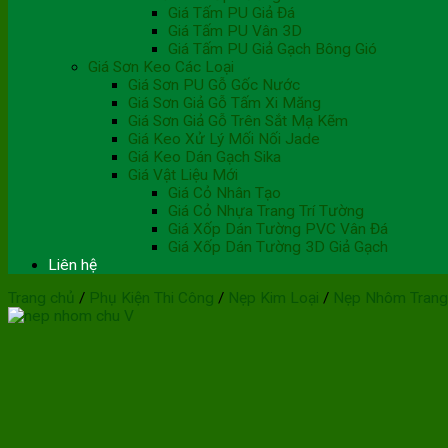
Giá Tấm PU Giả Đá
Giá Tấm PU Vân 3D
Giá Tấm PU Giả Gạch Bông Gió
Giá Sơn Keo Các Loại
Giá Sơn PU Gỗ Gốc Nước
Giá Sơn Giả Gỗ Tấm Xi Măng
Giá Sơn Giả Gỗ Trên Sắt Mạ Kẽm
Giá Keo Xử Lý Mối Nối Jade
Giá Keo Dán Gạch Sika
Giá Vật Liệu Mới
Giá Cỏ Nhân Tạo
Giá Cỏ Nhựa Trang Trí Tường
Giá Xốp Dán Tường PVC Vân Đá
Giá Xốp Dán Tường 3D Giả Gạch
Liên hệ
Trang chủ
/
Phụ Kiện Thi Công
/
Nẹp Kim Loại
/
Nẹp Nhôm Trang 