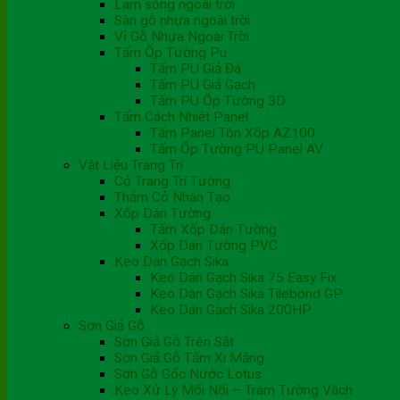
Lam sóng ngoài trời
Sàn gỗ nhựa ngoài trời
Vỉ Gỗ Nhựa Ngoài Trời
Tấm Ốp Tường Pu
Tấm PU Giả Đá
Tấm PU Giả Gạch
Tấm PU Ốp Tường 3D
Tấm Cách Nhiệt Panel
Tấm Panel Tôn Xốp AZ100
Tấm Ốp Tường PU Panel AV
Vật Liệu Trang Trí
Cỏ Trang Trí Tường
Thảm Cỏ Nhân Tạo
Xốp Dán Tường
Tấm Xốp Dán Tường
Xốp Dán Tường PVC
Keo Dán Gạch Sika
Keo Dán Gạch Sika 75 Easy Fix
Keo Dán Gạch Sika Tilebond GP
Keo Dán Gạch Sika 200HP
Sơn Giả Gỗ
Sơn Giả Gỗ Trên Sắt
Sơn Giả Gỗ Tấm Xi Măng
Sơn Gỗ Gốc Nước Lotus
Keo Xử Lý Mối Nối – Trám Tường Vách