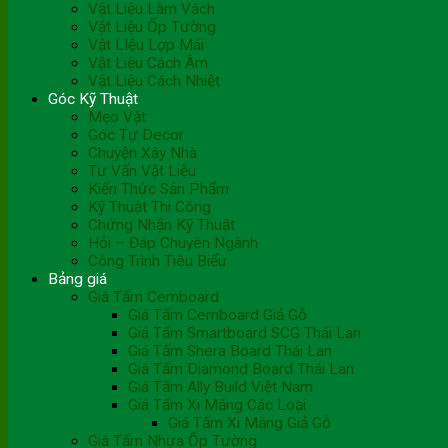
Vật Liệu Làm Vách
Vật Liệu Ốp Tường
Vật LIệu Lợp Mái
Vật Liệu Cách Âm
Vật Liệu Cách Nhiệt
Góc Kỹ Thuật
Mẹo Vặt
Góc Tự Decor
Chuyện Xây Nhà
Tư Vấn Vật Liệu
Kiến Thức Sản Phẩm
Kỹ Thuật Thi Công
Chứng Nhận Kỹ Thuật
Hỏi – Đáp Chuyên Ngành
Công Trình Tiêu Biểu
Bảng giá
Giá Tấm Cemboard
Giá Tấm Cemboard Giả Gỗ
Giá Tấm Smartboard SCG Thái Lan
Giá Tấm Shera Board Thái Lan
Giá Tấm Diamond Board Thái Lan
Giá Tấm Ally Build Việt Nam
Giá Tấm Xi Măng Các Loại
Giá Tấm Xi Măng Giả Gỗ
Giá Tấm Nhựa Ốp Tường