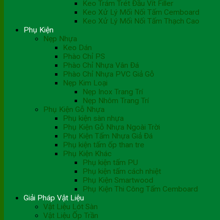
Keo Trám Trét Đầu Vít Filler
Keo Xử Lý Mối Nối Tấm Cemboard
Keo Xử Lý Mối Nối Tấm Thạch Cao
Phụ Kiện
Nẹp Nhựa
Keo Dán
Phào Chỉ PS
Phào Chỉ Nhựa Vân Đá
Phào Chỉ Nhựa PVC Giả Gỗ
Nẹp Kim Loại
Nẹp Inox Trang Trí
Nẹp Nhôm Trang Trí
Phụ Kiện Gỗ Nhựa
Phụ kiện sàn nhựa
Phụ Kiện Gỗ Nhựa Ngoài Trời
Phụ Kiện Tấm Nhựa Giả Đá
Phụ kiện tấm ốp than tre
Phụ Kiện Khác
Phụ kiện tấm PU
Phụ kiện tấm cách nhiệt
Phụ Kiện Smartwood
Phụ Kiện Thi Công Tấm Cemboard
Giải Pháp Vật Liệu
Vật Liệu Lót Sàn
Vật Liệu Ốp Trần