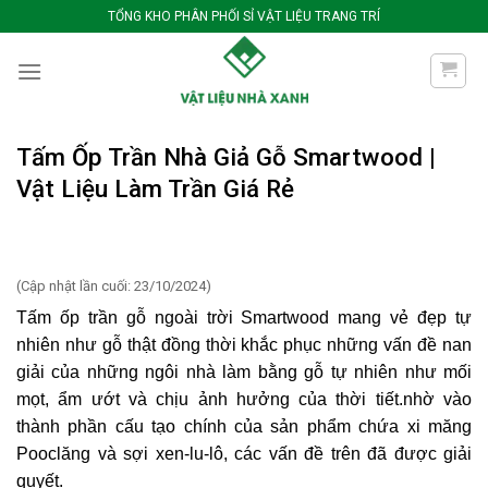
Bỏ
TỔNG KHO PHÂN PHỐI SỈ VẬT LIỆU TRANG TRÍ
qua
nội
dung
Tấm Ốp Trần Nhà Giả Gỗ Smartwood |
Vật Liệu Làm Trần Giá Rẻ
(Cập nhật lần cuối: 23/10/2024)
Tấm ốp trần gỗ ngoài trời Smartwood
mang vẻ đẹp tự
nhiên như gỗ thật đồng thời khắc phục những vấn đề nan
giải của những ngôi nhà làm bằng gỗ tự nhiên như mối
mọt, ẩm ướt và chịu ảnh hưởng của thời tiết.nhờ vào
thành phần cấu tạo chính của sản phẩm chứa xi măng
Pooclăng và sợi xen-lu-lô, các vấn đề trên đã được giải
quyết.