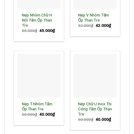
Nẹp Nhôm Chữ H
Nẹp V Nhôm Tấm
Nối Tấm Ốp Than
Ốp Than Tre
Tre
52.000
₫
Giá
42.000
₫
Giá
gốc
hiện
55.000
₫
Giá
45.000
₫
Giá
là:
tại
gốc
hiện
52.000₫.
là:
là:
tại
42.000₫.
55.000₫.
là:
45.000₫.
Nẹp T Nhôm Tấm
Nẹp Chữ U Inox Thi
Ốp Than Tre
Công Tấm Ốp Than
Tre
50.000
₫
Giá
40.000
₫
Giá
gốc
hiện
50.000
₫
Giá
40.000
₫
Giá
là:
tại
gốc
hiện
50.000₫.
là:
là:
tại
40.000₫.
50.000₫.
là: