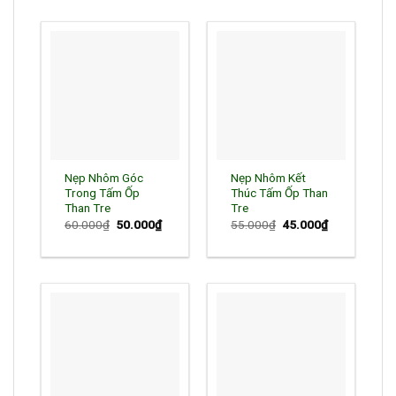
45.000₫.
Nẹp Nhôm Góc
Nẹp Nhôm Kết
Trong Tấm Ốp
Thúc Tấm Ốp Than
Than Tre
Tre
60.000
₫
Giá
50.000
₫
Giá
55.000
₫
Giá
45.000
₫
Giá
gốc
hiện
gốc
hiện
là:
tại
là:
tại
60.000₫.
là:
55.000₫.
là:
50.000₫.
45.000₫.