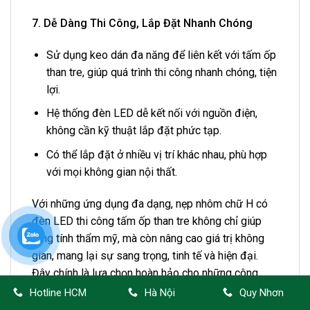
7. Dễ Dàng Thi Công, Lắp Đặt Nhanh Chóng
Sử dụng keo dán đa năng để liên kết với tấm ốp
than tre, giúp quá trình thi công nhanh chóng, tiện
lợi.
Hệ thống đèn LED dễ kết nối với nguồn điện,
không cần kỹ thuật lắp đặt phức tạp.
Có thể lắp đặt ở nhiều vị trí khác nhau, phù hợp
với mọi không gian nội thất.
Với những ứng dụng đa dạng, nẹp nhôm chữ H có
đèn LED thi công tấm ốp than tre không chỉ giúp
tăng tính thẩm mỹ, mà còn nâng cao giá trị không
gian, mang lại sự sang trọng, tinh tế và hiện đại.
Đây chính là lựa chọn hoàn hảo cho những công
trình nội thất cao cấp, từ nhà ở, biệt thự, khách sạn,
Hotline HCM
Hà Nội
Quy Nhơn
trung tâm thương mại, quán bar, showroom cho đến