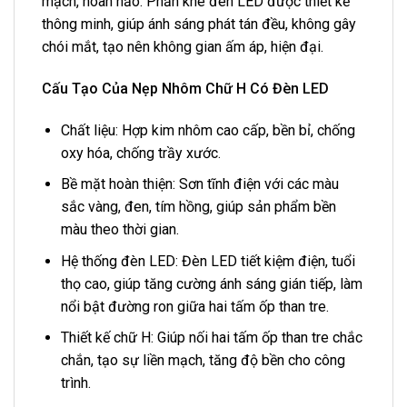
mạch, hoàn hảo. Phần khe đèn LED được thiết kế
thông minh, giúp ánh sáng phát tán đều, không gây
chói mắt, tạo nên không gian ấm áp, hiện đại.
Cấu Tạo Của Nẹp Nhôm Chữ H Có Đèn LED
Chất liệu: Hợp kim nhôm cao cấp, bền bỉ, chống
oxy hóa, chống trầy xước.
Bề mặt hoàn thiện: Sơn tĩnh điện với các màu
sắc vàng, đen, tím hồng, giúp sản phẩm bền
màu theo thời gian.
Hệ thống đèn LED: Đèn LED tiết kiệm điện, tuổi
thọ cao, giúp tăng cường ánh sáng gián tiếp, làm
nổi bật đường ron giữa hai tấm ốp than tre.
Thiết kế chữ H: Giúp nối hai tấm ốp than tre chắc
chắn, tạo sự liền mạch, tăng độ bền cho công
trình.