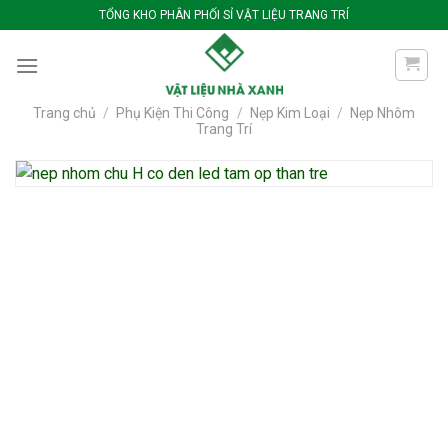
Bỏ
TỔNG KHO PHÂN PHỐI SỈ VẬT LIỆU TRANG TRÍ
qua
nội
dung
Trang chủ
/
Phụ Kiện Thi Công
/
Nẹp Kim Loại
/
Nẹp Nhôm
Trang Trí