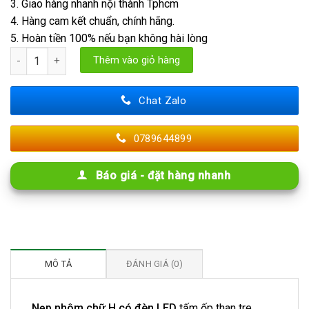
3. Giao hàng nhanh nội thành Tphcm
4. Hàng cam kết chuẩn, chính hãng.
5. Hoàn tiền 100% nếu bạn không hài lòng
Nẹp Nhôm Chữ H Có Đèn Led số lượng
Thêm vào giỏ hàng
Chat Zalo
0789644899
Báo giá - đặt hàng nhanh
MÔ TẢ
ĐÁNH GIÁ (0)
Nẹp nhôm chữ H có đèn LED
tấm ốp than tre