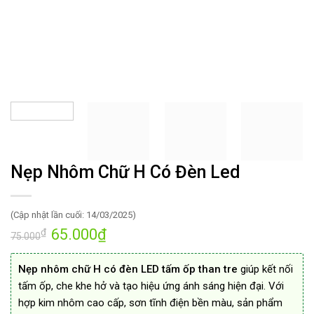
Nẹp Nhôm Chữ H Có Đèn Led
(Cập nhật lần cuối: 14/03/2025)
65.000
₫
₫
Giá
Giá
75.000
gốc
hiện
là:
tại
75.000₫.
là:
Nẹp nhôm chữ H có đèn LED tấm ốp than tre
giúp kết nối
65.000₫.
tấm ốp, che khe hở và tạo hiệu ứng ánh sáng hiện đại. Với
hợp kim nhôm cao cấp, sơn tĩnh điện bền màu, sản phẩm