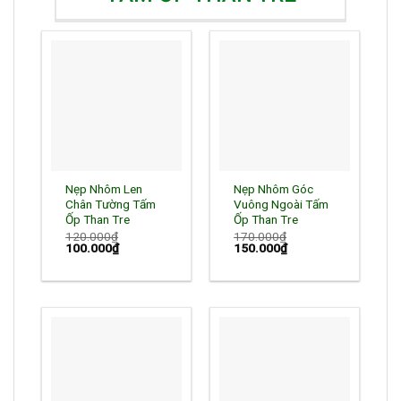
Nẹp Nhôm Len
Nẹp Nhôm Góc
Chân Tường Tấm
Vuông Ngoài Tấm
Ốp Than Tre
Ốp Than Tre
120.000
₫
170.000
₫
Giá
100.000
₫
Giá
Giá
150.000
₫
Giá
gốc
hiện
gốc
hiện
là:
tại
là:
tại
120.000₫.
là:
170.000₫.
là:
100.000₫.
150.000₫.