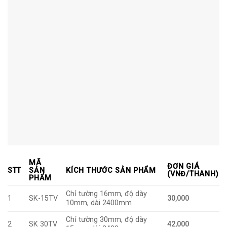
MÃ
ĐƠN GIÁ
STT
SẢN
KÍCH THƯỚC SẢN PHẨM
(VNĐ/THANH)
PHẨM
Chỉ tường 16mm, độ dày
1
SK-15TV
30,000
10mm, dài 2400mm
Chỉ tường 30mm, độ dày
2
SK 30TV
42,000