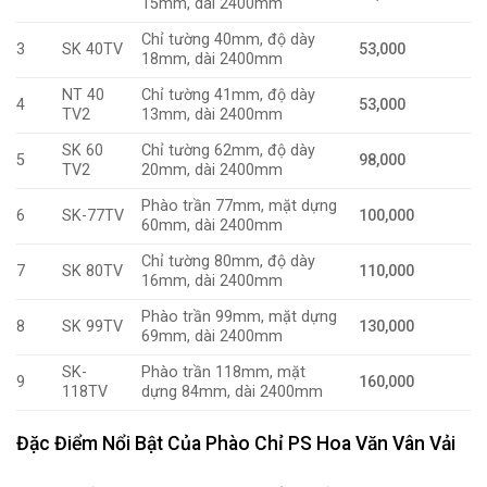
15mm, dài 2400mm
Chỉ tường 40mm, độ dày
3
SK 40TV
53,000
18mm, dài 2400mm
NT 40
Chỉ tường 41mm, độ dày
4
53,000
TV2
13mm, dài 2400mm
SK 60
Chỉ tường 62mm, độ dày
5
98,000
TV2
20mm, dài 2400mm
Phào trần 77mm, mặt dựng
6
SK-77TV
100,000
60mm, dài 2400mm
Chỉ tường 80mm, độ dày
7
SK 80TV
110,000
16mm, dài 2400mm
Phào trần 99mm, mặt dựng
8
SK 99TV
130,000
69mm, dài 2400mm
SK-
Phào trần 118mm, mặt
9
160,000
118TV
dựng 84mm, dài 2400mm
Đặc Điểm Nổi Bật Của Phào Chỉ PS Hoa Văn Vân Vải