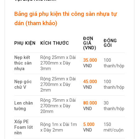
Bảng giá phụ kiện thi công sàn nhựa tự
dán (tham khảo)
ĐƠN
ĐÓNG
PHỤ KIỆN
KÍCH THƯỚC
GIÁ
GÓI
(VND)
Nẹp kết
Rộng 25mm x Dài
35.000
100
thúc sàn
2700mm x Dày
VND
thanh/hộp
nhựa
3mm
Rộng 25mm x Dài
Nẹp góc
45.000
100
2700mm x Dày
chữ V
VND
thanh/hộp
2mm
Rộng 75mm x Dài
Len chân
80.000
30
2700mm x Dày
tường
VND
thanh/hộp
20mm
Xốp PE
Rộng 1m x Dài 1m
5.000
150
Foam lót
x Dày 2mm
VND
mét/cuộn
nền