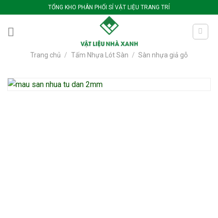
Bỏ
TỔNG KHO PHÂN PHỐI SỈ VẬT LIỆU TRANG TRÍ
qua
nội
dung
Trang chủ
/
Tấm Nhựa Lót Sàn
/
Sàn nhựa giả gỗ