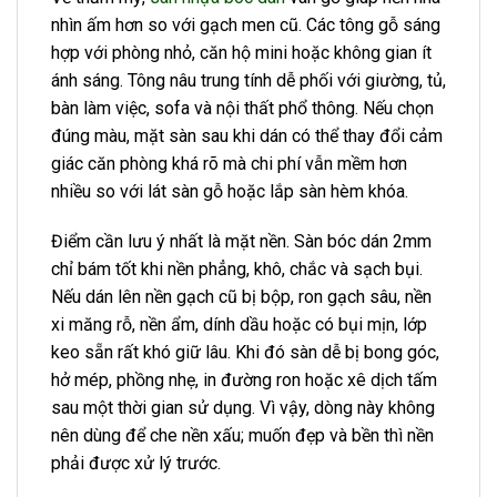
nhìn ấm hơn so với gạch men cũ. Các tông gỗ sáng
hợp với phòng nhỏ, căn hộ mini hoặc không gian ít
ánh sáng. Tông nâu trung tính dễ phối với giường, tủ,
bàn làm việc, sofa và nội thất phổ thông. Nếu chọn
đúng màu, mặt sàn sau khi dán có thể thay đổi cảm
giác căn phòng khá rõ mà chi phí vẫn mềm hơn
nhiều so với lát sàn gỗ hoặc lắp sàn hèm khóa.
Điểm cần lưu ý nhất là mặt nền. Sàn bóc dán 2mm
chỉ bám tốt khi nền phẳng, khô, chắc và sạch bụi.
Nếu dán lên nền gạch cũ bị bộp, ron gạch sâu, nền
xi măng rỗ, nền ẩm, dính dầu hoặc có bụi mịn, lớp
keo sẵn rất khó giữ lâu. Khi đó sàn dễ bị bong góc,
hở mép, phồng nhẹ, in đường ron hoặc xê dịch tấm
sau một thời gian sử dụng. Vì vậy, dòng này không
nên dùng để che nền xấu; muốn đẹp và bền thì nền
phải được xử lý trước.