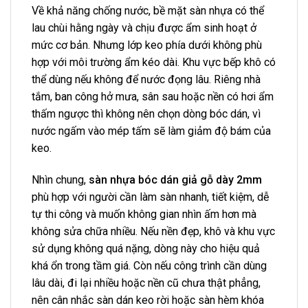
Về khả năng chống nước, bề mặt sàn nhựa có thể
lau chùi hằng ngày và chịu được ẩm sinh hoạt ở
mức cơ bản. Nhưng lớp keo phía dưới không phù
hợp với môi trường ẩm kéo dài. Khu vực bếp khô có
thể dùng nếu không để nước đọng lâu. Riêng nhà
tắm, ban công hở mưa, sân sau hoặc nền có hơi ẩm
thấm ngược thì không nên chọn dòng bóc dán, vì
nước ngấm vào mép tấm sẽ làm giảm độ bám của
keo.
Nhìn chung,
sàn nhựa bóc dán giả gỗ dày 2mm
phù hợp với người cần làm sàn nhanh, tiết kiệm, dễ
tự thi công và muốn không gian nhìn ấm hơn mà
không sửa chữa nhiều. Nếu nền đẹp, khô và khu vực
sử dụng không quá nặng, dòng này cho hiệu quả
khá ổn trong tầm giá. Còn nếu công trình cần dùng
lâu dài, đi lại nhiều hoặc nền cũ chưa thật phẳng,
nên cân nhắc sàn dán keo rời hoặc sàn hèm khóa