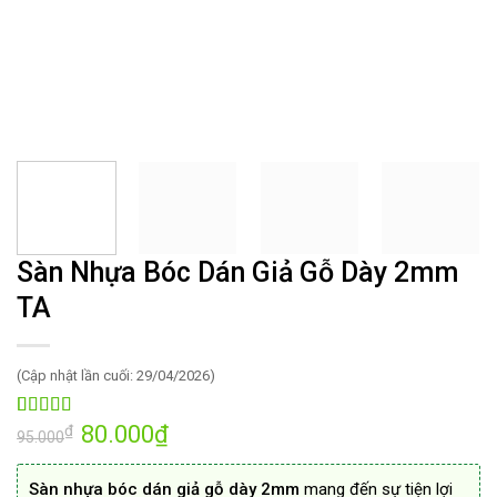
Sàn Nhựa Bóc Dán Giả Gỗ Dày 2mm
TA
(Cập nhật lần cuối: 29/04/2026)
Giá
80.000
₫
Giá
5.00
44
trên 5
₫
95.000
gốc
hiện
dựa trên
là:
tại
đánh giá
95.000₫.
là:
Sàn nhựa bóc dán giả gỗ dày 2mm
mang đến sự tiện lợi
80.000₫.