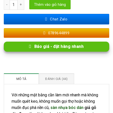
Sàn Nhựa Bóc Dán Giả Gỗ Dày 2mm TA số lượng
Thêm vào giỏ hàng
Chat Zalo
0789644899
Báo giá - đặt hàng nhanh
MÔ TẢ
ĐÁNH GIÁ (44)
Với những mặt bằng cần làm mới nhanh mà không
muốn quét keo, không muốn gọi thợ hoặc không
muốn đục phá nền cũ,
sàn nhựa bóc dán
giả gỗ