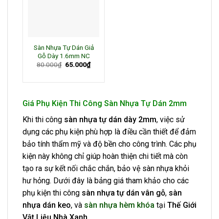
Sàn Nhựa Tự Dán Giả
Gỗ Dày 1.6mm NC
Giá
Giá
80.000
₫
65.000
₫
gốc
hiện
là:
tại
80.000₫.
là:
65.000₫.
Giá Phụ Kiện Thi Công Sàn Nhựa Tự Dán 2mm
Khi thi công
sàn nhựa tự dán dày 2mm
, việc sử
dụng các phụ kiện phù hợp là điều cần thiết để đảm
bảo tính thẩm mỹ và độ bền cho công trình. Các phụ
kiện này không chỉ giúp hoàn thiện chi tiết mà còn
tạo ra sự kết nối chắc chắn, bảo vệ sàn nhựa khỏi
hư hỏng. Dưới đây là bảng giá tham khảo cho các
phụ kiện thi công
sàn nhựa tự dán vân gỗ
,
sàn
nhựa dán keo
, và
sàn nhựa hèm khóa
tại
Thế Giới
Vật Liệu Nhà Xanh
.