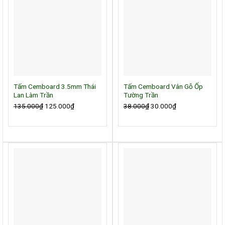
Tấm Cemboard 3.5mm Thái
Tấm Cemboard Vân Gỗ Ốp
Lan Làm Trần
Tường Trần
135.000
₫
Giá
125.000
₫
Giá
38.000
₫
Giá
30.000
₫
Giá
gốc
hiện
gốc
hiện
là:
tại
là:
tại
135.000₫.
là:
38.000₫.
là:
125.000₫.
30.000₫.