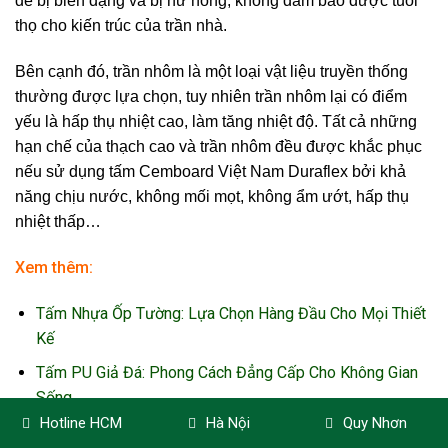
dễ bị biến dạng và bị hư hỏng, không đảm bảo được tuổi
thọ cho kiến trúc của trần nhà.
Bên cạnh đó, trần nhôm là một loại vật liệu truyền thống
thường được lựa chọn, tuy nhiên trần nhôm lại có điểm
yếu là hấp thụ nhiệt cao, làm tăng nhiệt độ. Tất cả những
hạn chế của thạch cao và trần nhôm đều được khắc phục
nếu sử dụng tấm Cemboard Việt Nam Duraflex bởi khả
năng chịu nước, không mối mọt, không ẩm ướt, hấp thụ
nhiệt thấp…
Xem thêm:
Tấm Nhựa Ốp Tường: Lựa Chọn Hàng Đầu Cho Mọi Thiết
Kế
Tấm PU Giả Đá: Phong Cách Đẳng Cấp Cho Không Gian
Sống
Hotline HCM
Hà Nội
Quy Nhơn
Sàn Nhựa Giả Gỗ: Đẳng Cấp và Sự Sang Trọng Cho