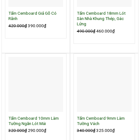
Tấm Cemboard Giả Gỗ Có
Tấm Cemboard 18mm Lót
Rãnh
Sàn Nhà Khung Thép, Gác
Lửng
420.000
₫
Giá
390.000
₫
Giá
490.000
₫
Giá
460.000
₫
Giá
gốc
hiện
gốc
hiện
là:
tại
là:
tại
420.000₫.
là:
490.000₫.
là:
390.000₫.
460.000₫.
Tấm Cemboard 10mm Làm
Tấm Cemboard 9mm Làm
Tường Ngăn Lót Mái
Tường Vách
320.000
₫
Giá
290.000
₫
Giá
340.000
₫
Giá
325.000
₫
Giá
gốc
hiện
gốc
hiện