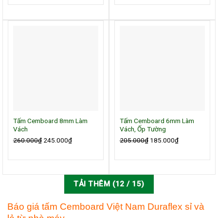
là:
tại
là:
tại
320.000₫.
là:
340.000₫.
là:
290.000₫.
325.000₫.
Tấm Cemboard 8mm Làm
Tấm Cemboard 6mm Làm
Vách
Vách, Ốp Tường
260.000
₫
Giá
245.000
₫
Giá
205.000
₫
Giá
185.000
₫
Giá
gốc
hiện
gốc
hiện
là:
tại
là:
tại
260.000₫.
là:
205.000₫.
là:
245.000₫.
185.000₫.
TẢI THÊM
(
12
/ 15)
Báo giá tấm Cemboard Việt Nam Duraflex sỉ và