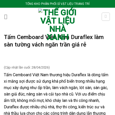
Bỏ
TỔNG KHO PHÂN PHỐI SỈ VẬT LIỆU TRANG TRÍ
qua
nội
dung
Tấm Cemboard Việt Nam Duraflex làm
sàn tường vách ngăn trần giá rẻ
(Cập nhật lần cuối: 28/04/2026)
Tấm Cemboard Việt Nam thương hiệu Duraflex là dòng tấm
xi măng sợi được sử dụng khá phổ biến trong nhiều hạng
mục xây dựng như ốp trần, làm vách ngăn, lót sàn, sàn gác,
sàn giả đúc, nâng sàn và cải tạo nhà cũ. Với ưu điểm chịu
ẩm tốt, không mối mọt, khó cháy lan và thi công nhanh,
Duraflex được nhiều chủ nhà, thợ thi công, kiến trúc sư và
nhà thầu lựa chọn cho các công trình dân dụng lẫn thương