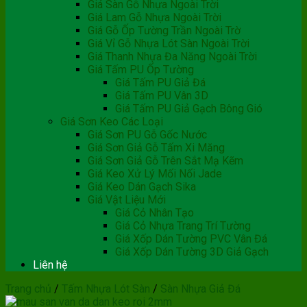
Giá Sàn Gỗ Nhựa Ngoài Trời
Giá Lam Gỗ Nhựa Ngoài Trời
Giá Gỗ Ốp Tường Trần Ngoài Trờ
Giá Vỉ Gỗ Nhựa Lót Sàn Ngoài Trời
Giá Thanh Nhựa Đa Năng Ngoài Trời
Giá Tấm PU Ốp Tường
Giá Tấm PU Giả Đá
Giá Tấm PU Vân 3D
Giá Tấm PU Giả Gạch Bông Gió
Giá Sơn Keo Các Loại
Giá Sơn PU Gỗ Gốc Nước
Giá Sơn Giả Gỗ Tấm Xi Măng
Giá Sơn Giả Gỗ Trên Sắt Mạ Kẽm
Giá Keo Xử Lý Mối Nối Jade
Giá Keo Dán Gạch Sika
Giá Vật Liệu Mới
Giá Cỏ Nhân Tạo
Giá Cỏ Nhựa Trang Trí Tường
Giá Xốp Dán Tường PVC Vân Đá
Giá Xốp Dán Tường 3D Giả Gạch
Liên hệ
Trang chủ
/
Tấm Nhựa Lót Sàn
/
Sàn Nhựa Giả Đá