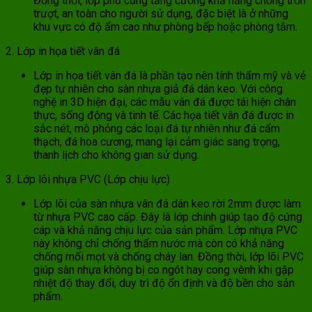
Đồng thời, lớp phủ cũng tăng cường khả năng chống trơn
trượt, an toàn cho người sử dụng, đặc biệt là ở những
khu vực có độ ẩm cao như phòng bếp hoặc phòng tắm.
2. Lớp in họa tiết vân đá
Lớp in họa tiết vân đá là phần tạo nên tính thẩm mỹ và vẻ
đẹp tự nhiên cho sàn nhựa giả đá dán keo. Với công
nghệ in 3D hiện đại, các mẫu vân đá được tái hiện chân
thực, sống động và tinh tế. Các họa tiết vân đá được in
sắc nét, mô phỏng các loại đá tự nhiên như đá cẩm
thạch, đá hoa cương, mang lại cảm giác sang trọng,
thanh lịch cho không gian sử dụng.
3. Lớp lõi nhựa PVC (Lớp chịu lực)
Lớp lõi của sàn nhựa vân đá dán keo rời 2mm được làm
từ nhựa PVC cao cấp. Đây là lớp chính giúp tạo độ cứng
cáp và khả năng chịu lực của sản phẩm. Lớp nhựa PVC
này không chỉ chống thấm nước mà còn có khả năng
chống mối mọt và chống cháy lan. Đồng thời, lớp lõi PVC
giúp sàn nhựa không bị co ngót hay cong vênh khi gặp
nhiệt độ thay đổi, duy trì độ ổn định và độ bền cho sản
phẩm.