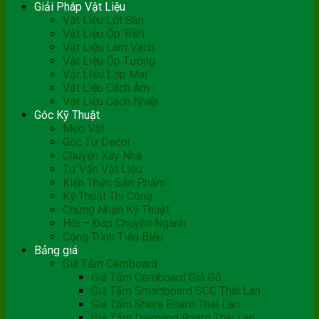
Giải Pháp Vật Liệu
Vật Liệu Lót Sàn
Vật Liệu Ốp Trần
Vật Liệu Làm Vách
Vật Liệu Ốp Tường
Vật LIệu Lợp Mái
Vật Liệu Cách Âm
Vật Liệu Cách Nhiệt
Góc Kỹ Thuật
Mẹo Vặt
Góc Tự Decor
Chuyện Xây Nhà
Tư Vấn Vật Liệu
Kiến Thức Sản Phẩm
Kỹ Thuật Thi Công
Chứng Nhận Kỹ Thuật
Hỏi – Đáp Chuyên Ngành
Công Trình Tiêu Biểu
Bảng giá
Giá Tấm Cemboard
Giá Tấm Cemboard Giả Gỗ
Giá Tấm Smartboard SCG Thái Lan
Giá Tấm Shera Board Thái Lan
Giá Tấm Diamond Board Thái Lan