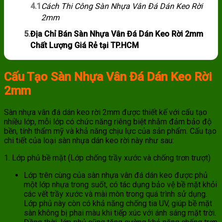
4.1
Cách Thi Công Sàn Nhựa Vân Đá Dán Keo Rời
2mm
5.
Địa Chỉ Bán Sàn Nhựa Vân Đá Dán Keo Rời 2mm
Chất Lượng Giá Rẻ tại TP.HCM
Cấu Tạo Sàn Nhựa Vân Đá Dán Keo Rời
2mm
Sàn nhựa vân đá dán keo rời 2mm được thiết kế với cấu tạo
nhiều lớp, mỗi lớp có chức năng riêng biệt nhằm đảm bảo độ
bền, tính thẩm mỹ và khả năng chịu lực của sản phẩm. Cấu tạo
chi tiết của loại sàn nhựa dán keo rời này như sau:
1. Lớp phủ bề mặt (Lớp chống trầy xước và chống trơn trượt)
Lớp trên cùng của sàn nhựa vân đá dán keo được phủ
một lớp nhựa trong suốt, có tác dụng bảo vệ bề mặt khỏi
các vết trầy xước và mài mòn trong quá trình sử dụng.
Lớp phủ này còn có khả năng chống tia UV, giúp bề mặt
sàn không bị phai màu khi tiếp xúc với ánh sáng mặt trời.