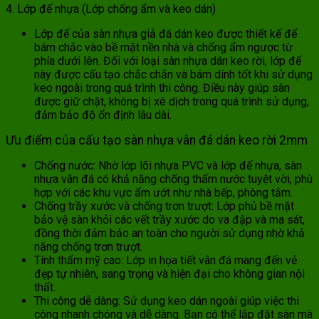
4. Lớp đế nhựa (Lớp chống ẩm và keo dán)
Lớp đế của sàn nhựa giả đá dán keo được thiết kế để
bám chắc vào bề mặt nền nhà và chống ẩm ngược từ
phía dưới lên. Đối với loại sàn nhựa dán keo rời, lớp đế
này được cấu tạo chắc chắn và bám dính tốt khi sử dụng
keo ngoài trong quá trình thi công. Điều này giúp sàn
được giữ chặt, không bị xê dịch trong quá trình sử dụng,
đảm bảo độ ổn định lâu dài.
Ưu điểm của cấu tạo sàn nhựa vân đá dán keo rời 2mm
Chống nước: Nhờ lớp lõi nhựa PVC và lớp đế nhựa, sàn
nhựa vân đá có khả năng chống thấm nước tuyệt vời, phù
hợp với các khu vực ẩm ướt như nhà bếp, phòng tắm.
Chống trầy xước và chống trơn trượt: Lớp phủ bề mặt
bảo vệ sàn khỏi các vết trầy xước do va đập và ma sát,
đồng thời đảm bảo an toàn cho người sử dụng nhờ khả
năng chống trơn trượt.
Tính thẩm mỹ cao: Lớp in họa tiết vân đá mang đến vẻ
đẹp tự nhiên, sang trọng và hiện đại cho không gian nội
thất.
Thi công dễ dàng: Sử dụng keo dán ngoài giúp việc thi
công nhanh chóng và dễ dàng. Bạn có thể lắp đặt sàn mà