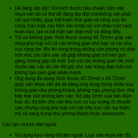
Dễ dàng lắp đặt: Với kích thước tiêu chuẩn, tấm sàn
nhựa vân đá có thể dễ dàng lắp đặt mà không cần phải
cắt gọt nhiều, giúp tiết kiệm thời gian và công sức thi
công. Đặc biệt, các tấm sàn khớp nối với nhau một cách
hoàn hảo, tạo ra bề mặt sàn đẹp mắt và đồng đều.
Tối ưu không gian: Kích thước vuông 45.72mm giúp sàn
nhựa phù hợp với cả các không gian nhỏ hẹp và các khu
vực rộng lớn. Khi thi công trong những căn phòng có diện
tích nhỏ, các tấm sàn sẽ giúp không gian trở nên gọn
gàng, không gây rối mắt. Đối với các không gian lớn, kích
thước này vẫn đủ lớn để giữ cho sàn trông đẹp mắt mà
không tạo cảm giác phân mảnh.
Ứng dụng đa dạng: Kích thước 45.72mm x 45.72mm
giúp sàn nhựa vân đá dễ dàng ứng dụng trong nhiều loại
không gian như phòng khách, phòng ngủ, phòng tắm, nhà
bếp hay văn phòng làm việc. Độ dày 2mm của sàn đảm
bảo đủ độ bền cho các khu vực có lưu lượng di chuyển
cao, nhưng cũng phù hợp với các khu vực cần sự thẩm
mỹ và sang trọng như phòng khách hoặc showroom.
Cấu tạo và keo dán ngoài
Sử dụng keo riêng để dán ngoài: Loại sàn nhựa vân đá