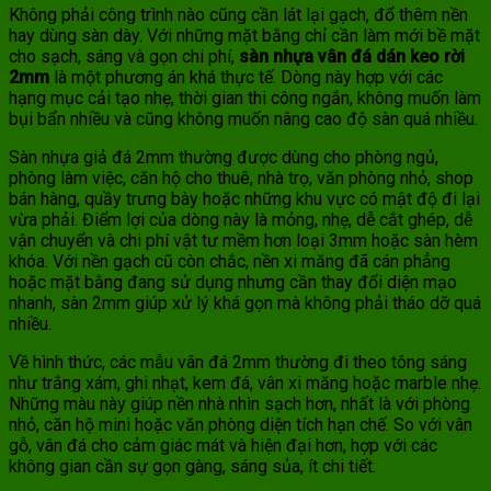
Không phải công trình nào cũng cần lát lại gạch, đổ thêm nền
hay dùng sàn dày. Với những mặt bằng chỉ cần làm mới bề mặt
cho sạch, sáng và gọn chi phí,
sàn nhựa vân đá dán keo rời
2mm
là một phương án khá thực tế. Dòng này hợp với các
hạng mục cải tạo nhẹ, thời gian thi công ngắn, không muốn làm
bụi bẩn nhiều và cũng không muốn nâng cao độ sàn quá nhiều.
Sàn nhựa giả đá 2mm thường được dùng cho phòng ngủ,
phòng làm việc, căn hộ cho thuê, nhà trọ, văn phòng nhỏ, shop
bán hàng, quầy trưng bày hoặc những khu vực có mật độ đi lại
vừa phải. Điểm lợi của dòng này là mỏng, nhẹ, dễ cắt ghép, dễ
vận chuyển và chi phí vật tư mềm hơn loại 3mm hoặc sàn hèm
khóa. Với nền gạch cũ còn chắc, nền xi măng đã cán phẳng
hoặc mặt bằng đang sử dụng nhưng cần thay đổi diện mạo
nhanh, sàn 2mm giúp xử lý khá gọn mà không phải tháo dỡ quá
nhiều.
Về hình thức, các mẫu vân đá 2mm thường đi theo tông sáng
như trắng xám, ghi nhạt, kem đá, vân xi măng hoặc marble nhẹ.
Những màu này giúp nền nhà nhìn sạch hơn, nhất là với phòng
nhỏ, căn hộ mini hoặc văn phòng diện tích hạn chế. So với vân
gỗ, vân đá cho cảm giác mát và hiện đại hơn, hợp với các
không gian cần sự gọn gàng, sáng sủa, ít chi tiết.