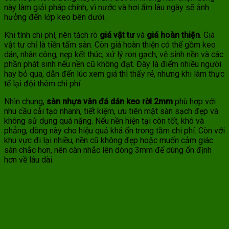
này làm giải pháp chính, vì nước và hơi ẩm lâu ngày sẽ ảnh
hưởng đến lớp keo bên dưới.
Khi tính chi phí, nên tách rõ
giá vật tư
và
giá hoàn thiện
. Giá
vật tư chỉ là tiền tấm sàn. Còn giá hoàn thiện có thể gồm keo
dán, nhân công, nẹp kết thúc, xử lý ron gạch, vệ sinh nền và các
phần phát sinh nếu nền cũ không đạt. Đây là điểm nhiều người
hay bỏ qua, dẫn đến lúc xem giá thì thấy rẻ, nhưng khi làm thực
tế lại đội thêm chi phí.
Nhìn chung,
sàn nhựa vân đá dán keo rời 2mm
phù hợp với
nhu cầu cải tạo nhanh, tiết kiệm, ưu tiên mặt sàn sạch đẹp và
không sử dụng quá nặng. Nếu nền hiện tại còn tốt, khô và
phẳng, dòng này cho hiệu quả khá ổn trong tầm chi phí. Còn với
khu vực đi lại nhiều, nền cũ không đẹp hoặc muốn cảm giác
sàn chắc hơn, nên cân nhắc lên dòng 3mm để dùng ổn định
hơn về lâu dài.