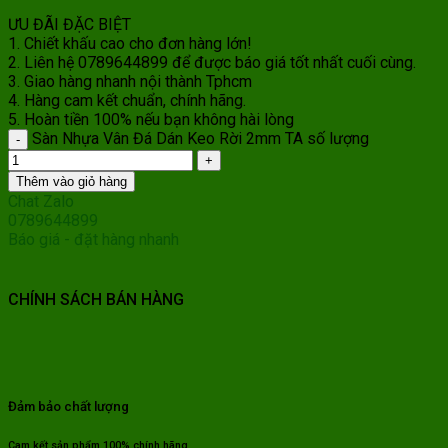
ƯU ĐÃI ĐẶC BIỆT
1. Chiết khấu cao cho đơn hàng lớn!
2. Liên hệ 0789644899 để được báo giá tốt nhất cuối cùng.
3. Giao hàng nhanh nội thành Tphcm
4. Hàng cam kết chuẩn, chính hãng.
5. Hoàn tiền 100% nếu bạn không hài lòng
Sàn Nhựa Vân Đá Dán Keo Rời 2mm TA số lượng
Thêm vào giỏ hàng
Chat Zalo
0789644899
Báo giá - đặt hàng nhanh
CHÍNH SÁCH BÁN HÀNG
Đảm bảo chất lượng
Cam kết sản phẩm 100% chính hãng