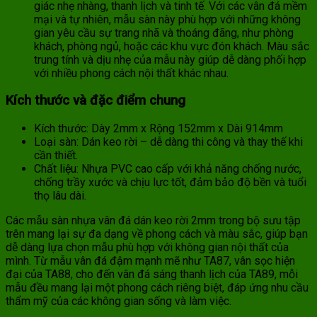
giác nhẹ nhàng, thanh lịch và tinh tế. Với các vân đá mềm
mại và tự nhiên, mẫu sàn này phù hợp với những không
gian yêu cầu sự trang nhã và thoáng đãng, như phòng
khách, phòng ngủ, hoặc các khu vực đón khách. Màu sắc
trung tính và dịu nhẹ của mẫu này giúp dễ dàng phối hợp
với nhiều phong cách nội thất khác nhau.
Kích thước và đặc điểm chung
Kích thước: Dày 2mm x Rộng 152mm x Dài 914mm
Loại sàn: Dán keo rời – dễ dàng thi công và thay thế khi
cần thiết.
Chất liệu: Nhựa PVC cao cấp với khả năng chống nước,
chống trầy xước và chịu lực tốt, đảm bảo độ bền và tuổi
thọ lâu dài.
Các mẫu sàn nhựa vân đá dán keo rời 2mm trong bộ sưu tập
trên mang lại sự đa dạng về phong cách và màu sắc, giúp bạn
dễ dàng lựa chọn mẫu phù hợp với không gian nội thất của
mình. Từ mẫu vân đá đậm mạnh mẽ như TA87, vân sọc hiện
đại của TA88, cho đến vân đá sáng thanh lịch của TA89, mỗi
mẫu đều mang lại một phong cách riêng biệt, đáp ứng nhu cầu
thẩm mỹ của các không gian sống và làm việc.