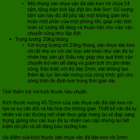
Mỗi thùng sàn nhựa vân đá dán keo rời chứa 24
tấm, tổng diện tích lắp đặt lên đến 5m². Số lượng
tấm sàn này đủ để phủ lấp một không gian nhỏ
hoặc một phần của một phòng lớn, giúp việc tính
toán số lượng dễ dàng và thuận tiện cho việc vận
chuyển cũng như lắp đặt.
Trọng lượng: 20kg/thùng
Với trọng lượng chỉ 20kg/thùng, sàn nhựa dán keo
rời rất nhẹ so với các loại sàn khác như sàn đá tự
nhiên hay sàn gỗ. Điều này giúp cho quá trình vận
chuyển trở nên dễ dàng và giảm bớt chi phí nhân
công. Đặc biệt, với độ dày 2mm, sàn không tạo
thêm áp lực lên nền móng của công trình, giữ cho
công trình ổn định hơn trong thời gian dài.
Tính thẩm mỹ với kích thước tiêu chuẩn
Kích thước vuông 45.72mm của sàn nhựa vân đá dán keo rời
tạo ra sự cân đối và hài hòa cho không gian. Thiết kế vân đá tự
nhiên với các đường nét chân thực giúp mang lại vẻ đẹp sang
trọng, giống như các loại đá tự nhiên cao cấp nhưng lại tiết
kiệm chi phí và dễ dàng bảo dưỡng hơn.
Ưu điểm của kích thước sàn nhựa vân đá dán keo rời 2mm