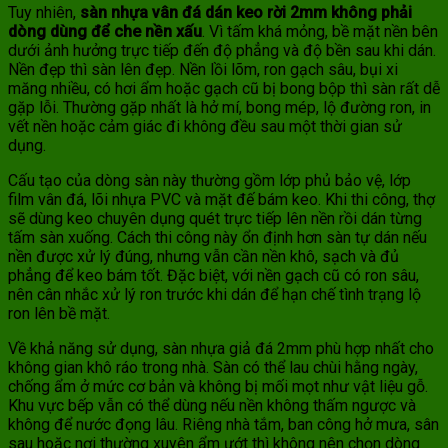
Tuy nhiên,
sàn nhựa vân đá dán keo rời 2mm không phải
dòng dùng để che nền xấu
. Vì tấm khá mỏng, bề mặt nền bên
dưới ảnh hưởng trực tiếp đến độ phẳng và độ bền sau khi dán.
Nền đẹp thì sàn lên đẹp. Nền lồi lõm, ron gạch sâu, bụi xi
măng nhiều, có hơi ẩm hoặc gạch cũ bị bong bộp thì sàn rất dễ
gặp lỗi. Thường gặp nhất là hở mí, bong mép, lộ đường ron, in
vết nền hoặc cảm giác đi không đều sau một thời gian sử
dụng.
Cấu tạo của dòng sàn này thường gồm lớp phủ bảo vệ, lớp
film vân đá, lõi nhựa PVC và mặt đế bám keo. Khi thi công, thợ
sẽ dùng keo chuyên dụng quét trực tiếp lên nền rồi dán từng
tấm sàn xuống. Cách thi công này ổn định hơn sàn tự dán nếu
nền được xử lý đúng, nhưng vẫn cần nền khô, sạch và đủ
phẳng để keo bám tốt. Đặc biệt, với nền gạch cũ có ron sâu,
nên cân nhắc xử lý ron trước khi dán để hạn chế tình trạng lộ
ron lên bề mặt.
Về khả năng sử dụng, sàn nhựa giả đá 2mm phù hợp nhất cho
không gian khô ráo trong nhà. Sàn có thể lau chùi hằng ngày,
chống ẩm ở mức cơ bản và không bị mối mọt như vật liệu gỗ.
Khu vực bếp vẫn có thể dùng nếu nền không thấm ngược và
không để nước đọng lâu. Riêng nhà tắm, ban công hở mưa, sân
sau hoặc nơi thường xuyên ẩm ướt thì không nên chọn dòng