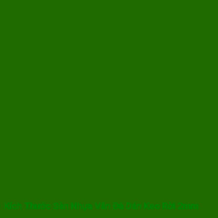
Kích Thước Sàn Nhựa Vân Đá Dán Keo Rời 2mm