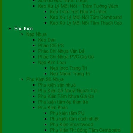
Sơn Gỗ Gốc Nước Lotus
Keo Xử Lý Mối Nối – Trám Tường Vách
Keo Trám Trét Đầu Vít Filler
Keo Xử Lý Mối Nối Tấm Cemboard
Keo Xử Lý Mối Nối Tấm Thạch Cao
Phụ Kiện
Nẹp Nhựa
Keo Dán
Phào Chỉ PS
Phào Chỉ Nhựa Vân Đá
Phào Chỉ Nhựa PVC Giả Gỗ
Nẹp Kim Loại
Nẹp Inox Trang Trí
Nẹp Nhôm Trang Trí
Phụ Kiện Gỗ Nhựa
Phụ kiện sàn nhựa
Phụ Kiện Gỗ Nhựa Ngoài Trời
Phụ Kiện Tấm Nhựa Giả Đá
Phụ kiện tấm ốp than tre
Phụ Kiện Khác
Phụ kiện tấm PU
Phụ kiện tấm cách nhiệt
Phụ Kiện Smartwood
Phụ Kiện Thi Công Tấm Cemboard