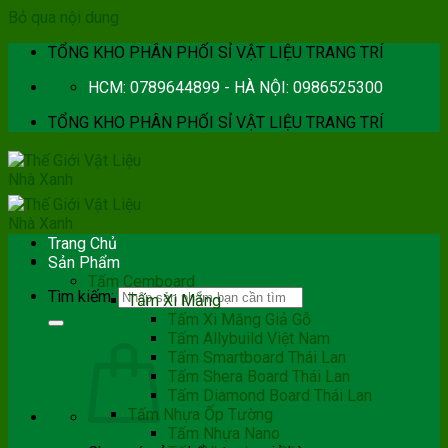
Bỏ qua nội dung
TỔNG KHO PHÂN PHỐI SỈ VẬT LIỆU TRANG TRÍ
HCM: 0789644899 - HÀ NỘI: 0986525300
TỔNG KHO PHÂN PHỐI SỈ VẬT LIỆU TRANG TRÍ
Trang Chủ
Sản Phẩm
Tấm Cemboard
Tìm kiếm:
Tấm Xi Măng
Tấm Xi Măng Giả Gỗ
Tấm Allybuild Việt Nam
Tấm Smartboard Thái Lan
Tấm Shera Board Thái Lan
Tấm Diamond Board Thái Lan
Tấm Nhựa Ốp Tường
Tấm Nhựa Nano