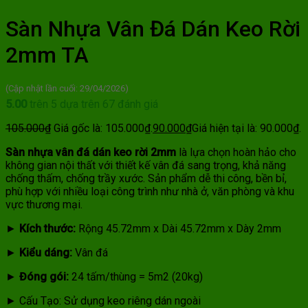
Sàn Nhựa Vân Đá Dán Keo Rời
2mm TA
(Cập nhật lần cuối: 29/04/2026)
5.00
trên 5 dựa trên
67
đánh giá
105.000
₫
Giá gốc là: 105.000₫.
90.000
₫
Giá hiện tại là: 90.000₫.
Sàn nhựa vân đá dán keo rời 2mm
là lựa chọn hoàn hảo cho
không gian nội thất với thiết kế vân đá sang trọng, khả năng
chống thấm, chống trầy xước. Sản phẩm dễ thi công, bền bỉ,
phù hợp với nhiều loại công trình như nhà ở, văn phòng và khu
vực thương mại.
►
Kích thước:
Rộng 45.72mm x Dài 45.72mm x Dày 2mm
►
Kiểu dáng:
Vân đá
►
Đóng gói:
24 tấm/thùng = 5m2 (20kg)
► Cấu Tạo: Sử dụng keo riêng dán ngoài