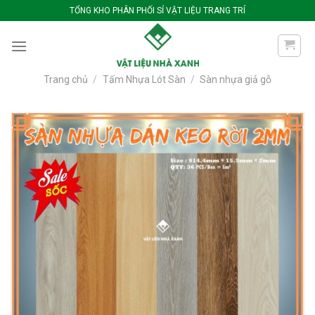
Bỏ
TỔNG KHO PHÂN PHỐI SỈ VẬT LIỆU TRANG TRÍ
qua
nội
dung
Trang chủ
/
Tấm Nhựa Lót Sàn
/
Sàn nhựa giả gỗ