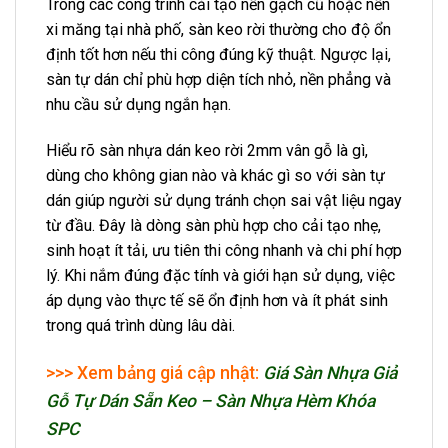
Trong các công trình cải tạo nền gạch cũ hoặc nền
xi măng tại nhà phố, sàn keo rời thường cho độ ổn
định tốt hơn nếu thi công đúng kỹ thuật. Ngược lại,
sàn tự dán chỉ phù hợp diện tích nhỏ, nền phẳng và
nhu cầu sử dụng ngắn hạn.
Hiểu rõ sàn nhựa dán keo rời 2mm vân gỗ là gì,
dùng cho không gian nào và khác gì so với sàn tự
dán giúp người sử dụng tránh chọn sai vật liệu ngay
từ đầu. Đây là dòng sàn phù hợp cho cải tạo nhẹ,
sinh hoạt ít tải, ưu tiên thi công nhanh và chi phí hợp
lý. Khi nắm đúng đặc tính và giới hạn sử dụng, việc
áp dụng vào thực tế sẽ ổn định hơn và ít phát sinh
trong quá trình dùng lâu dài.
>>> Xem bảng giá cập nhật:
Giá Sàn Nhựa Giả
Gỗ Tự Dán Sẵn Keo – Sàn Nhựa Hèm Khóa
SPC