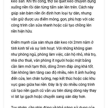
keo sẵn. Khi thi công, thợ sẽ quét keo chuyên dụng
xuống nền rồi dán từng tấm sàn lên trên. Cách này
giúp sàn bám nền ổn định hơn loại tự dán, nhưng
vẫn giữ được ưu điểm mỏng, gọn, phù hợp với các
công trình cần sửa nhanh hoặc cải tạo chồng lên
nền hiện hữu.
Điểm mạnh của sàn nhựa dán keo rời 2mm nằm ở
tính kinh tế và sự linh hoạt. Với những không gian
như phòng ngủ, phòng làm việc, căn hộ nhỏ, nhà trọ,
nhà cho thuê, văn phòng ít người hoặc mặt bằng
cần làm mới tạm thời, dòng 2mm đáp ứng khá tốt.
Sàn không làm tăng cao độ nhiều, nên ít ảnh hưởng
đến cửa, len chân tường, nẹp kết thúc hoặc các khu
vực giao giữa hai nền. Đây là lý do nhiều công trình
cải tạo nền gạch cũ vẫn ưu tiên dùng dòng này thay
vì lát lại gạch hoặc chuyển sang sàn dày hơn.
Tuy nhiên, cần nhìn đúng về khả năng sử dụng của