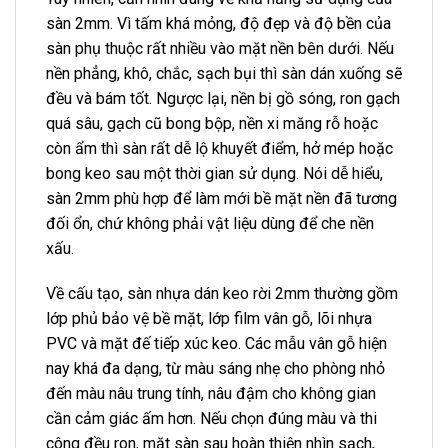
sàn 2mm. Vì tấm khá mỏng, độ đẹp và độ bền của
sàn phụ thuộc rất nhiều vào mặt nền bên dưới. Nếu
nền phẳng, khô, chắc, sạch bụi thì sàn dán xuống sẽ
đều và bám tốt. Ngược lại, nền bị gồ sóng, ron gạch
quá sâu, gạch cũ bong bộp, nền xi măng rỗ hoặc
còn ẩm thì sàn rất dễ lộ khuyết điểm, hở mép hoặc
bong keo sau một thời gian sử dụng. Nói dễ hiểu,
sàn 2mm phù hợp để làm mới bề mặt nền đã tương
đối ổn, chứ không phải vật liệu dùng để che nền
xấu.
Về cấu tạo, sàn nhựa dán keo rời 2mm thường gồm
lớp phủ bảo vệ bề mặt, lớp film vân gỗ, lõi nhựa
PVC và mặt đế tiếp xúc keo. Các mẫu vân gỗ hiện
nay khá đa dạng, từ màu sáng nhẹ cho phòng nhỏ
đến màu nâu trung tính, nâu đậm cho không gian
cần cảm giác ấm hơn. Nếu chọn đúng màu và thi
công đều ron, mặt sàn sau hoàn thiện nhìn sạch,