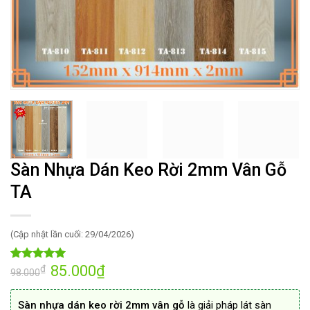
Sàn Nhựa Dán Keo Rời 2mm Vân Gỗ
TA
(Cập nhật lần cuối: 29/04/2026)
Giá
85.000
₫
Giá
₫
5.00
30
trên 5
98.000
gốc
hiện
dựa trên
là:
tại
đánh giá
98.000₫.
là:
Sàn nhựa dán keo rời 2mm vân gỗ
là giải pháp lát sàn
85.000₫.