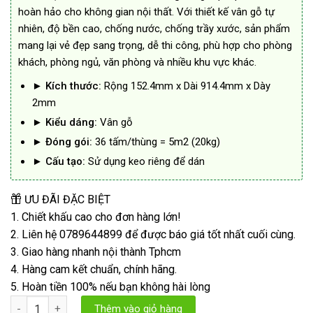
hoàn hảo cho không gian nội thất. Với thiết kế vân gỗ tự
nhiên, độ bền cao, chống nước, chống trầy xước, sản phẩm
mang lại vẻ đẹp sang trọng, dễ thi công, phù hợp cho phòng
khách, phòng ngủ, văn phòng và nhiều khu vực khác.
►
Kích thước:
Rộng 152.4mm x Dài 914.4mm x Dày
2mm
►
Kiểu dáng:
Vân gỗ
►
Đóng gói:
36 tấm/thùng = 5m2 (20kg)
►
Cấu tạo:
Sử dụng keo riêng để dán
ƯU ĐÃI ĐẶC BIỆT
1. Chiết khấu cao cho đơn hàng lớn!
2. Liên hệ 0789644899 để được báo giá tốt nhất cuối cùng.
3. Giao hàng nhanh nội thành Tphcm
4. Hàng cam kết chuẩn, chính hãng.
5. Hoàn tiền 100% nếu bạn không hài lòng
Sàn Nhựa Dán Keo Rời 2mm Vân Gỗ TA số lượng
Thêm vào giỏ hàng