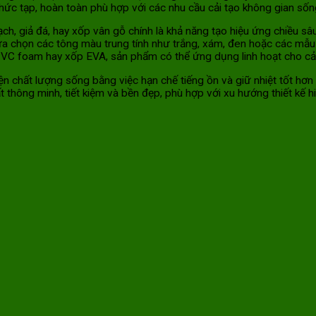
ức tạp, hoàn toàn phù hợp với các nhu cầu cải tạo không gian sốn
 giả đá, hay xốp vân gỗ chính là khả năng tạo hiệu ứng chiều sâu
lựa chọn các tông màu trung tính như trắng, xám, đen hoặc các mẫu
C foam hay xốp EVA, sản phẩm có thể ứng dụng linh hoạt cho cả n
ện chất lượng sống bằng việc hạn chế tiếng ồn và giữ nhiệt tốt hơ
hất thông minh, tiết kiệm và bền đẹp, phù hợp với xu hướng thiết kế 