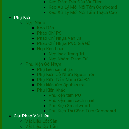
Keo Trám Trét Đầu Vít Filler
Keo Xử Lý Mối Nối Tấm Cemboard
Keo Xử Lý Mối Nối Tấm Thạch Cao
Phụ Kiện
Nẹp Nhựa
Keo Dán
Phào Chỉ PS
Phào Chỉ Nhựa Vân Đá
Phào Chỉ Nhựa PVC Giả Gỗ
Nẹp Kim Loại
Nẹp Inox Trang Trí
Nẹp Nhôm Trang Trí
Phụ Kiện Gỗ Nhựa
Phụ kiện sàn nhựa
Phụ Kiện Gỗ Nhựa Ngoài Trời
Phụ Kiện Tấm Nhựa Giả Đá
Phụ kiện tấm ốp than tre
Phụ Kiện Khác
Phụ kiện tấm PU
Phụ kiện tấm cách nhiệt
Phụ Kiện Smartwood
Phụ Kiện Thi Công Tấm Cemboard
Giải Pháp Vật Liệu
Vật Liệu Lót Sàn
Vật Liệu Ốp Trần