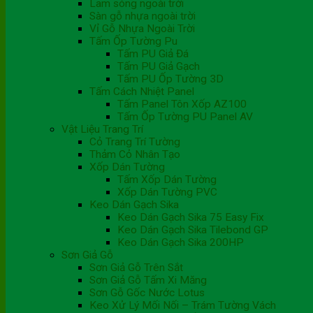
Lam sóng ngoài trời
Sàn gỗ nhựa ngoài trời
Vỉ Gỗ Nhựa Ngoài Trời
Tấm Ốp Tường Pu
Tấm PU Giả Đá
Tấm PU Giả Gạch
Tấm PU Ốp Tường 3D
Tấm Cách Nhiệt Panel
Tấm Panel Tôn Xốp AZ100
Tấm Ốp Tường PU Panel AV
Vật Liệu Trang Trí
Cỏ Trang Trí Tường
Thảm Cỏ Nhân Tạo
Xốp Dán Tường
Tấm Xốp Dán Tường
Xốp Dán Tường PVC
Keo Dán Gạch Sika
Keo Dán Gạch Sika 75 Easy Fix
Keo Dán Gạch Sika Tilebond GP
Keo Dán Gạch Sika 200HP
Sơn Giả Gỗ
Sơn Giả Gỗ Trên Sắt
Sơn Giả Gỗ Tấm Xi Măng
Sơn Gỗ Gốc Nước Lotus
Keo Xử Lý Mối Nối – Trám Tường Vách