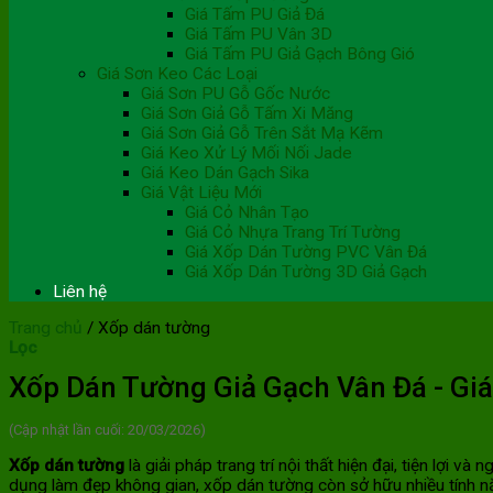
Giá Tấm PU Giả Đá
Giá Tấm PU Vân 3D
Giá Tấm PU Giả Gạch Bông Gió
Giá Sơn Keo Các Loại
Giá Sơn PU Gỗ Gốc Nước
Giá Sơn Giả Gỗ Tấm Xi Măng
Giá Sơn Giả Gỗ Trên Sắt Mạ Kẽm
Giá Keo Xử Lý Mối Nối Jade
Giá Keo Dán Gạch Sika
Giá Vật Liệu Mới
Giá Cỏ Nhân Tạo
Giá Cỏ Nhựa Trang Trí Tường
Giá Xốp Dán Tường PVC Vân Đá
Giá Xốp Dán Tường 3D Giả Gạch
Liên hệ
Trang chủ
/
Xốp dán tường
Lọc
Xốp Dán Tường Giả Gạch Vân Đá - Giá
(Cập nhật lần cuối: 20/03/2026)
Xốp dán tường
là giải pháp trang trí nội thất hiện đại, tiện lợ
dụng làm đẹp không gian, xốp dán tường còn sở hữu nhiều tính nă