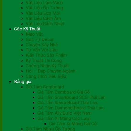
Vật Liệu Làm Vách
Vật Liệu Ốp Tường
Vật LIệu Lợp Mái
Vật Liệu Cách Âm
Vật Liệu Cách Nhiệt
Góc Kỹ Thuật
Mẹo Vặt
Góc Tự Decor
Chuyện Xây Nhà
Tư Vấn Vật Liệu
Kiến Thức Sản Phẩm
Kỹ Thuật Thi Công
Chứng Nhận Kỹ Thuật
Hỏi – Đáp Chuyên Ngành
Công Trình Tiêu Biểu
Bảng giá
Giá Tấm Cemboard
Giá Tấm Cemboard Giả Gỗ
Giá Tấm Smartboard SCG Thái Lan
Giá Tấm Shera Board Thái Lan
Giá Tấm Diamond Board Thái Lan
Giá Tấm Ally Build Việt Nam
Giá Tấm Xi Măng Các Loại
Giá Tấm Xi Măng Giả Gỗ
Giá Tấm Nhựa Ốp Tường