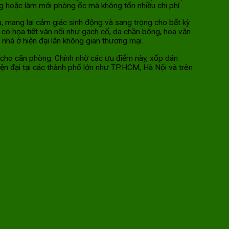
g hoặc làm mới phòng ốc mà không tốn nhiều chi phí.
, mang lại cảm giác sinh động và sang trọng cho bất kỳ
 có họa tiết vân nổi như gạch cổ, da chần bông, hoa văn
hà ở hiện đại lẫn không gian thương mại.
n cho căn phòng. Chính nhờ các ưu điểm này, xốp dán
hiện đại tại các thành phố lớn như TP.HCM, Hà Nội và trên