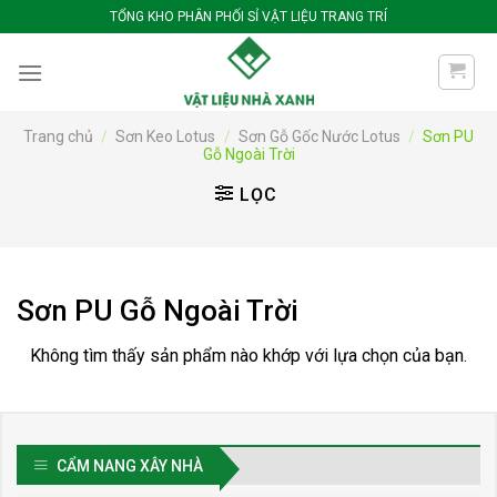
Bỏ
TỔNG KHO PHÂN PHỐI SỈ VẬT LIỆU TRANG TRÍ
qua
nội
dung
Trang chủ
/
Sơn Keo Lotus
/
Sơn Gỗ Gốc Nước Lotus
/
Sơn PU
Gỗ Ngoài Trời
LỌC
Sơn PU Gỗ Ngoài Trời
Không tìm thấy sản phẩm nào khớp với lựa chọn của bạn.
CẨM NANG XÂY NHÀ