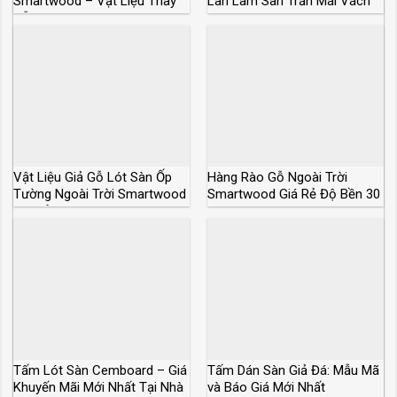
Smartwood – Vật Liệu Thay
Lan Làm Sàn Trần Mái Vách
Gỗ Tự Nhiên
Ngăn
Vật Liệu Giả Gỗ Lót Sàn Ốp
Hàng Rào Gỗ Ngoài Trời
Tường Ngoài Trời Smartwood
Smartwood Giá Rẻ Độ Bền 30
Giá Rẻ
Năm
Tấm Lót Sàn Cemboard – Giá
Tấm Dán Sàn Giả Đá: Mẫu Mã
Khuyến Mãi Mới Nhất Tại Nhà
và Báo Giá Mới Nhất