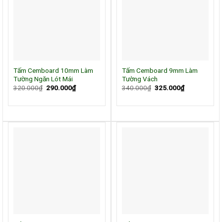
Tấm Cemboard 10mm Làm
Tấm Cemboard 9mm Làm
Tường Ngăn Lót Mái
Tường Vách
Giá
Giá
Giá
Giá
320.000
₫
290.000
₫
340.000
₫
325.000
₫
gốc
hiện
gốc
hiện
là:
tại
là:
tại
320.000₫.
là:
340.000₫.
là:
290.000₫.
325.000₫.