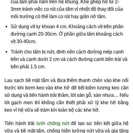
của tấm phải nằm trên hệ khung. Khe ghép hở từ 2-
3mm tránh việc co rút của tấm vì nhiệt độ thay đổi của
môi trường có thể làm co rút hay giãn nở tấm.
Sử dụng vít tự khoan 4 cm. Khoảng cách vít trên phần
đường cạnh 20-30cm. Ở phần giữa tấm khoảng cách
vít 30-40cm.
Tránh cho tấm bị nứt, đinh nên cách đường mép cạnh
trên và cạnh dưới 2 cm và cách đường cạnh bên trái và
bên phải 1.5 cm.
Lau sạch bề mặt tấm và đưa thêm thanh chèn vào khe nối
trước khi bơm keo vào khe hở để tiết kiệm lượng keo cần
sử dụng và tiến hành trải thảm, lót sàn gỗ, sàn nhựa… Nếu
lót gạch men thì không cần thiết phải xử lý khe hỡ bằng
keo vì hệ vữa sẽ trám kín toàn bộ các khe hỡ.
Tiến hành trãi
lưới chống nứt
để tạo sự liên kết giữa hệ
vữa và bề mặt tấm, chống hiện tường nứt vữa và gia tăng