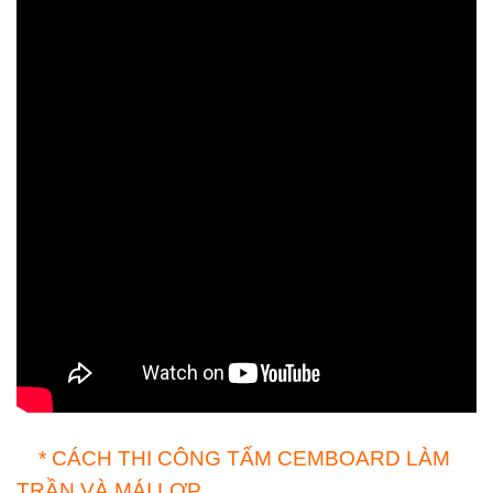
* CÁCH THI CÔNG TẤM CEMBOARD LÀM
TRẦN VÀ MÁI LỢP