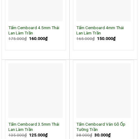
Tấm Cemboard 4.5mm Thái
Tấm Cemboard 4mm Thái
Lan Làm Trần
Lan Làm Trần
Giá
Giá
Giá
Giá
175.000
₫
160.000
₫
165.000
₫
150.000
₫
gốc
hiện
gốc
hiện
là:
tại
là:
tại
175.000₫.
là:
165.000₫.
là:
160.000₫.
150.000₫.
Tấm Cemboard 3.5mm Thái
Tấm Cemboard Vân Gỗ Ốp
Lan Làm Trần
Tường Trần
Giá
Giá
Giá
Giá
135.000
₫
125.000
₫
38.000
₫
30.000
₫
gốc
hiện
gốc
hiện