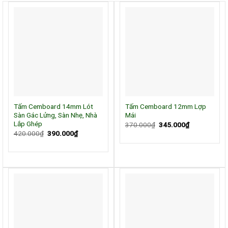
Tấm Cemboard 14mm Lót
Tấm Cemboard 12mm Lợp
Sàn Gác Lửng, Sàn Nhẹ, Nhà
Mái
Lắp Ghép
Giá
Giá
370.000
₫
345.000
₫
gốc
hiện
Giá
Giá
420.000
₫
390.000
₫
là:
tại
gốc
hiện
370.000₫.
là:
là:
tại
345.000₫.
420.000₫.
là:
390.000₫.