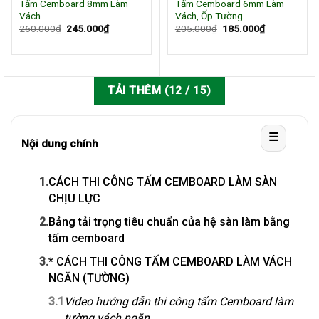
Tấm Cemboard 8mm Làm
Tấm Cemboard 6mm Làm
Vách
Vách, Ốp Tường
Giá
Giá
Giá
Giá
260.000
₫
245.000
₫
205.000
₫
185.000
₫
gốc
hiện
gốc
hiện
là:
tại
là:
tại
260.000₫.
là:
205.000₫.
là:
245.000₫.
185.000₫.
TẢI THÊM
(
12
/ 15)
☰
Nội dung chính
1.
CÁCH THI CÔNG TẤM CEMBOARD LÀM SÀN
CHỊU LỰC
2.
Bảng tải trọng tiêu chuẩn của hệ sàn làm bằng
tấm cemboard
3.
* CÁCH THI CÔNG TẤM CEMBOARD LÀM VÁCH
NGĂN (TƯỜNG)
3.1
Video hướng dẫn thi công tấm Cemboard làm
tường vách ngăn