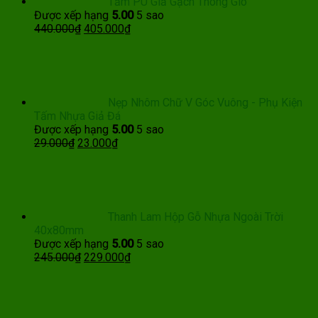
Tấm PU Giả Gạch Thông Gió
Được xếp hạng
5.00
5 sao
Giá
Giá
440.000
₫
405.000
₫
gốc
hiện
là:
tại
440.000₫.
là:
405.000₫.
Nẹp Nhôm Chữ V Góc Vuông - Phụ Kiện
Tấm Nhựa Giả Đá
Được xếp hạng
5.00
5 sao
Giá
Giá
29.000
₫
23.000
₫
gốc
hiện
là:
tại
29.000₫.
là:
23.000₫.
Thanh Lam Hộp Gỗ Nhựa Ngoài Trời
40x80mm
Được xếp hạng
5.00
5 sao
Giá
Giá
245.000
₫
229.000
₫
gốc
hiện
là:
tại
245.000₫.
là:
229.000₫.