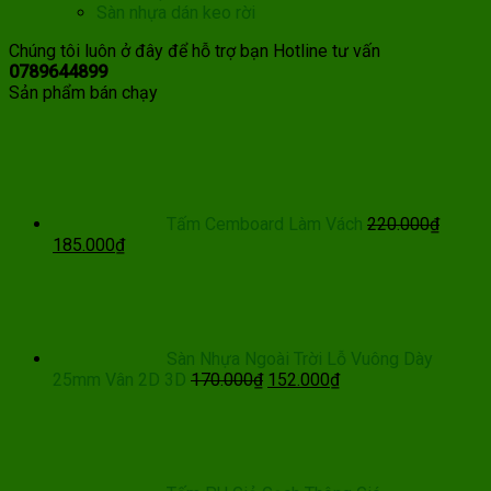
Sàn nhựa dán keo rời
Chúng tôi luôn ở đây để hỗ trợ bạn
Hotline tư vấn
0789644899
Sản phẩm bán chạy
Tấm Cemboard Làm Vách
220.000
₫
Giá
Giá
185.000
₫
gốc
hiện
là:
tại
220.000₫.
là:
185.000₫.
Sàn Nhựa Ngoài Trời Lỗ Vuông Dày
Giá
Giá
25mm Vân 2D 3D
170.000
₫
152.000
₫
gốc
hiện
là:
tại
170.000₫.
là:
152.000₫.