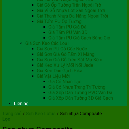
Giá Gỗ Ốp Tường Trần Ngoài Trờ
Giá Vỉ Gỗ Nhựa Lót Sàn Ngoài Trời
Giá Thanh Nhựa Đa Năng Ngoài Trời
Giá Tấm PU Ốp Tường
Giá Tấm PU Giả Đá
Giá Tấm PU Vân 3D
Giá Tấm PU Giả Gạch Bông Gió
Giá Sơn Keo Các Loại
Giá Sơn PU Gỗ Gốc Nước
Giá Sơn Giả Gỗ Tấm Xi Măng
Giá Sơn Giả Gỗ Trên Sắt Mạ Kẽm
Giá Keo Xử Lý Mối Nối Jade
Giá Keo Dán Gạch Sika
Giá Vật Liệu Mới
Giá Cỏ Nhân Tạo
Giá Cỏ Nhựa Trang Trí Tường
Giá Xốp Dán Tường PVC Vân Đá
Giá Xốp Dán Tường 3D Giả Gạch
Liên hệ
Trang chủ
/
Sơn Keo Lotus
/
Sơn nhựa Composite
Lọc