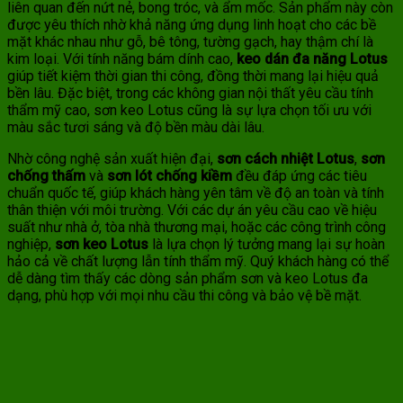
liên quan đến nứt nẻ, bong tróc, và ẩm mốc. Sản phẩm này còn
được yêu thích nhờ khả năng ứng dụng linh hoạt cho các bề
mặt khác nhau như gỗ, bê tông, tường gạch, hay thậm chí là
kim loại. Với tính năng bám dính cao,
keo dán đa năng Lotus
giúp tiết kiệm thời gian thi công, đồng thời mang lại hiệu quả
bền lâu. Đặc biệt, trong các không gian nội thất yêu cầu tính
thẩm mỹ cao, sơn keo Lotus cũng là sự lựa chọn tối ưu với
màu sắc tươi sáng và độ bền màu dài lâu.
Nhờ công nghệ sản xuất hiện đại,
sơn cách nhiệt Lotus
,
sơn
chống thấm
và
sơn lót chống kiềm
đều đáp ứng các tiêu
chuẩn quốc tế, giúp khách hàng yên tâm về độ an toàn và tính
thân thiện với môi trường. Với các dự án yêu cầu cao về hiệu
suất như nhà ở, tòa nhà thương mại, hoặc các công trình công
nghiệp,
sơn keo Lotus
là lựa chọn lý tưởng mang lại sự hoàn
hảo cả về chất lượng lẫn tính thẩm mỹ. Quý khách hàng có thể
dễ dàng tìm thấy các dòng sản phẩm sơn và keo Lotus đa
dạng, phù hợp với mọi nhu cầu thi công và bảo vệ bề mặt.