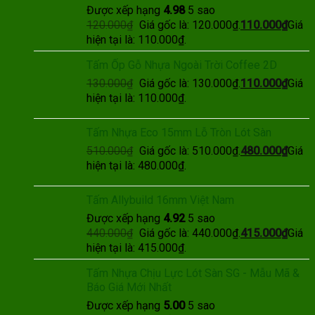
Được xếp hạng
4.98
5 sao
120.000
₫
Giá gốc là: 120.000₫.
110.000
₫
Giá
hiện tại là: 110.000₫.
Tấm Ốp Gỗ Nhựa Ngoài Trời Coffee 2D
130.000
₫
Giá gốc là: 130.000₫.
110.000
₫
Giá
hiện tại là: 110.000₫.
Tấm Nhựa Eco 15mm Lỗ Tròn Lót Sàn
510.000
₫
Giá gốc là: 510.000₫.
480.000
₫
Giá
hiện tại là: 480.000₫.
Tấm Allybuild 16mm Việt Nam
Được xếp hạng
4.92
5 sao
440.000
₫
Giá gốc là: 440.000₫.
415.000
₫
Giá
hiện tại là: 415.000₫.
Tấm Nhựa Chịu Lực Lót Sàn SG - Mẫu Mã &
Báo Giá Mới Nhất
Được xếp hạng
5.00
5 sao