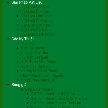
Giải Pháp Vật Liệu
Vật Liệu Lót Sàn
Vật Liệu Ốp Trần
Vật Liệu Làm Vách
Vật Liệu Ốp Tường
Vật LIệu Lợp Mái
Vật Liệu Cách Âm
Vật Liệu Cách Nhiệt
Góc Kỹ Thuật
Mẹo Vặt
Góc Tự Decor
Chuyện Xây Nhà
Tư Vấn Vật Liệu
Kiến Thức Sản Phẩm
Kỹ Thuật Thi Công
Chứng Nhận Kỹ Thuật
Hỏi – Đáp Chuyên Ngành
Công Trình Tiêu Biểu
Bảng giá
Giá Tấm Cemboard
Giá Tấm Cemboard Giả Gỗ
Giá Tấm Smartboard SCG Thái Lan
Giá Tấm Shera Board Thái Lan
Giá Tấm Diamond Board Thái Lan