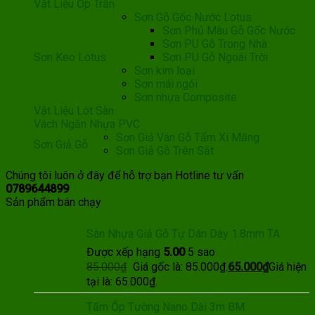
Vật Liệu Ốp Trần
Sơn Gỗ Gốc Nước Lotus
Sơn Phủ Màu Gỗ Gốc Nước
Sơn PU Gỗ Trong Nhà
Sơn Keo Lotus
Sơn PU Gỗ Ngoài Trời
Sơn kim loại
Sơn mái ngói
Sơn nhựa Composite
Vật Liệu Lót Sàn
Vách Ngăn Nhựa PVC
Sơn Giả Vân Gỗ Tấm Xi Măng
Sơn Giả Gỗ
Sơn Giả Gỗ Trên Sắt
Chúng tôi luôn ở đây để hỗ trợ bạn
Hotline tư vấn
0789644899
Sản phẩm bán chạy
Sàn Nhựa Giả Gỗ Tự Dán Dày 1.8mm TA
Được xếp hạng
5.00
5 sao
85.000
₫
Giá gốc là: 85.000₫.
65.000
₫
Giá hiện
tại là: 65.000₫.
Tấm Ốp Tường Nano Dài 3m BM