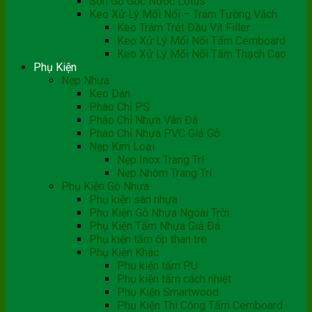
Sơn Gỗ Gốc Nước Lotus
Keo Xử Lý Mối Nối – Trám Tường Vách
Keo Trám Trét Đầu Vít Filler
Keo Xử Lý Mối Nối Tấm Cemboard
Keo Xử Lý Mối Nối Tấm Thạch Cao
Phụ Kiện
Nẹp Nhựa
Keo Dán
Phào Chỉ PS
Phào Chỉ Nhựa Vân Đá
Phào Chỉ Nhựa PVC Giả Gỗ
Nẹp Kim Loại
Nẹp Inox Trang Trí
Nẹp Nhôm Trang Trí
Phụ Kiện Gỗ Nhựa
Phụ kiện sàn nhựa
Phụ Kiện Gỗ Nhựa Ngoài Trời
Phụ Kiện Tấm Nhựa Giả Đá
Phụ kiện tấm ốp than tre
Phụ Kiện Khác
Phụ kiện tấm PU
Phụ kiện tấm cách nhiệt
Phụ Kiện Smartwood
Phụ Kiện Thi Công Tấm Cemboard