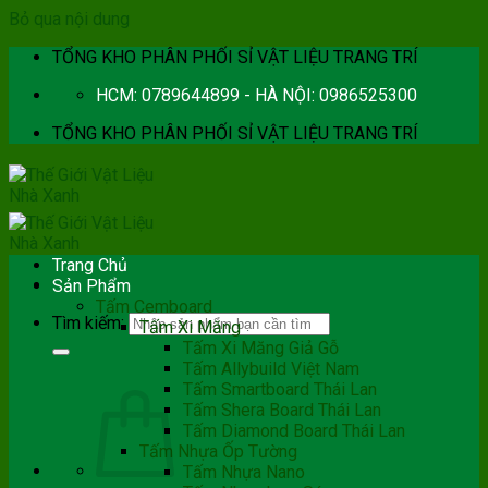
Bỏ qua nội dung
TỔNG KHO PHÂN PHỐI SỈ VẬT LIỆU TRANG TRÍ
HCM: 0789644899 - HÀ NỘI: 0986525300
TỔNG KHO PHÂN PHỐI SỈ VẬT LIỆU TRANG TRÍ
Trang Chủ
Sản Phẩm
Tấm Cemboard
Tìm kiếm:
Tấm Xi Măng
Tấm Xi Măng Giả Gỗ
Tấm Allybuild Việt Nam
Tấm Smartboard Thái Lan
Tấm Shera Board Thái Lan
Tấm Diamond Board Thái Lan
Tấm Nhựa Ốp Tường
Tấm Nhựa Nano