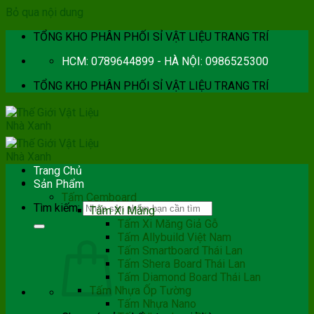
Bỏ qua nội dung
TỔNG KHO PHÂN PHỐI SỈ VẬT LIỆU TRANG TRÍ
HCM: 0789644899 - HÀ NỘI: 0986525300
TỔNG KHO PHÂN PHỐI SỈ VẬT LIỆU TRANG TRÍ
Trang Chủ
Sản Phẩm
Tấm Cemboard
Tìm kiếm:
Tấm Xi Măng
Tấm Xi Măng Giả Gỗ
Tấm Allybuild Việt Nam
Tấm Smartboard Thái Lan
Tấm Shera Board Thái Lan
Tấm Diamond Board Thái Lan
Tấm Nhựa Ốp Tường
Tấm Nhựa Nano