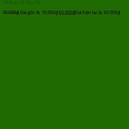
Vít Đuôi Cá Đầu Dù
70.000
₫
Giá gốc là: 70.000₫.
60.000
₫
Giá hiện tại là: 60.000₫.