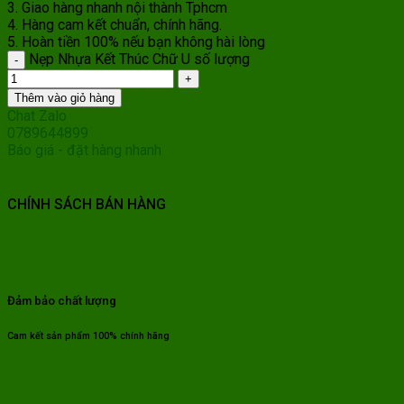
3. Giao hàng nhanh nội thành Tphcm
4. Hàng cam kết chuẩn, chính hãng.
5. Hoàn tiền 100% nếu bạn không hài lòng
Nẹp Nhựa Kết Thúc Chữ U số lượng
Thêm vào giỏ hàng
Chat Zalo
0789644899
Báo giá - đặt hàng nhanh
CHÍNH SÁCH BÁN HÀNG
Đảm bảo chất lượng
Cam kết sản phẩm 100% chính hãng