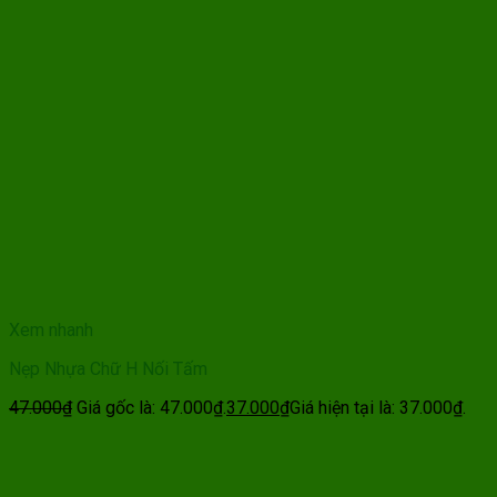
Xem nhanh
Nẹp Nhựa Chữ H Nối Tấm
47.000
₫
Giá gốc là: 47.000₫.
37.000
₫
Giá hiện tại là: 37.000₫.