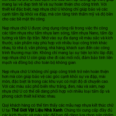
mang lại vẻ đẹp tinh tế và sự hoàn thiện cho công trình. Với
thiết kế đặc biệt, nẹp nhựa chữ U không chỉ giúp bảo vệ các
cạnh tấm ốp khỏi va đập, mà còn tăng tính thẩm mỹ và độ bền
cho các bề mặt thi công.
Nẹp nhựa chữ U được ứng dụng rộng rãi trong việc thi công
các tấm nhựa như tấm nhựa lam sóng, tấm nhựa Nano, tấm ốp
tường và tấm ốp trần. Nhờ vào sự đa dạng về màu sắc và kích
thước, sản phẩm này phù hợp với nhiều loại công trình khác
nhau, từ nhà ở, văn phòng, nhà hàng, khách sạn đến các công
trình thương mại lớn. Không chỉ mang lại sự tiện lợi khi lắp đặt,
nẹp nhựa chữ U còn giúp che đi các mối nối, đảm bảo tính liền
mạch và đồng bộ cho toàn bộ không gian.
Nẹp nhựa chữ U không chỉ giúp công trình trở nên hoàn thiện
hơn mà còn giúp bảo vệ các góc cạnh khỏi sự va đập, mài
mòn, đặc biệt là trong các khu vực có mật độ di chuyển cao.
Với các màu sắc phổ biến như trắng, đen, nâu và xám, nẹp
nhựa chữ U có thể dễ dàng phối hợp với nhiều loại tấm ốp và
phong cách thiết kế khác nhau.
Quý khách hàng có thể tìm thấy các mẫu nẹp nhựa kết thúc chữ
U tại
Thế Giới Vật Liệu Nhà Xanh
. Chúng tôi cung cấp đầy đủ
các kích thước và màu sắc để bạn dễ dàng lựa chọn sản phẩm