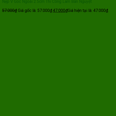
Nẹp V Góc Ngoài 2.5cm Thi Công Lam Bán Nguyệt
57.000
₫
Giá gốc là: 57.000₫.
47.000
₫
Giá hiện tại là: 47.000₫.