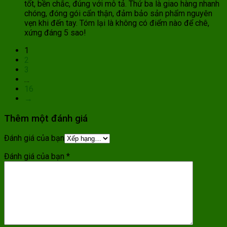
tốt, bền chắc, đúng với mô tả. Thứ ba là giao hàng nhanh
chóng, đóng gói cẩn thận, đảm bảo sản phẩm nguyên
vẹn khi đến tay. Tóm lại là không có điểm nào để chê,
xứng đáng 5 sao!
1
2
3
…
16
→
Thêm một đánh giá
Đánh giá của bạn
Đánh giá của bạn
*