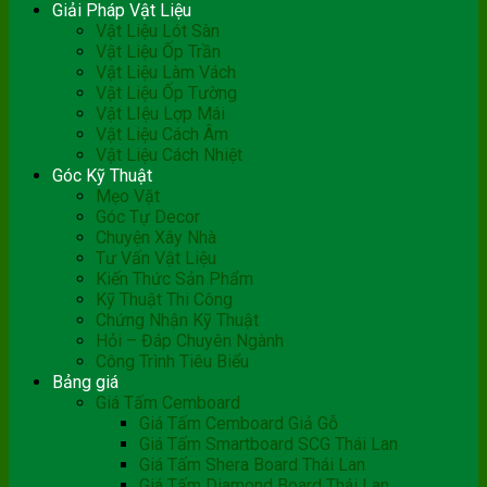
Giải Pháp Vật Liệu
Vật Liệu Lót Sàn
Vật Liệu Ốp Trần
Vật Liệu Làm Vách
Vật Liệu Ốp Tường
Vật LIệu Lợp Mái
Vật Liệu Cách Âm
Vật Liệu Cách Nhiệt
Góc Kỹ Thuật
Mẹo Vặt
Góc Tự Decor
Chuyện Xây Nhà
Tư Vấn Vật Liệu
Kiến Thức Sản Phẩm
Kỹ Thuật Thi Công
Chứng Nhận Kỹ Thuật
Hỏi – Đáp Chuyên Ngành
Công Trình Tiêu Biểu
Bảng giá
Giá Tấm Cemboard
Giá Tấm Cemboard Giả Gỗ
Giá Tấm Smartboard SCG Thái Lan
Giá Tấm Shera Board Thái Lan
Giá Tấm Diamond Board Thái Lan