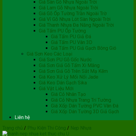
Giá Sàn Gỗ Nhựa Ngoài Trời
Giá Lam Gỗ Nhựa Ngoài Trời
Giá Gỗ Ốp Tường Trần Ngoài Trờ
Giá Vỉ Gỗ Nhựa Lót Sàn Ngoài Trời
Giá Thanh Nhựa Đa Năng Ngoài Trời
Giá Tấm PU Ốp Tường
Giá Tấm PU Giả Đá
Giá Tấm PU Vân 3D
Giá Tấm PU Giả Gạch Bông Gió
Giá Sơn Keo Các Loại
Giá Sơn PU Gỗ Gốc Nước
Giá Sơn Giả Gỗ Tấm Xi Măng
Giá Sơn Giả Gỗ Trên Sắt Mạ Kẽm
Giá Keo Xử Lý Mối Nối Jade
Giá Keo Dán Gạch Sika
Giá Vật Liệu Mới
Giá Cỏ Nhân Tạo
Giá Cỏ Nhựa Trang Trí Tường
Giá Xốp Dán Tường PVC Vân Đá
Giá Xốp Dán Tường 3D Giả Gạch
Liên hệ
Trang chủ
/
Phụ Kiện Thi Công
/
Nẹp Nhựa