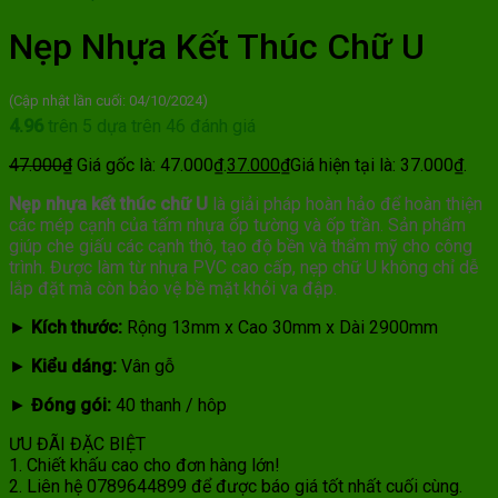
Nẹp Nhựa Kết Thúc Chữ U
(Cập nhật lần cuối: 04/10/2024)
4.96
trên 5 dựa trên
46
đánh giá
47.000
₫
Giá gốc là: 47.000₫.
37.000
₫
Giá hiện tại là: 37.000₫.
Nẹp nhựa kết thúc chữ U
là giải pháp hoàn hảo để hoàn thiện
các mép cạnh của tấm nhựa ốp tường và ốp trần. Sản phẩm
giúp che giấu các cạnh thô, tạo độ bền và thẩm mỹ cho công
trình. Được làm từ nhựa PVC cao cấp, nẹp chữ U không chỉ dễ
lắp đặt mà còn bảo vệ bề mặt khỏi va đập.
►
Kích thước:
Rộng 13mm x Cao 30mm x Dài 2900mm
►
Kiểu dáng:
Vân gỗ
►
Đóng gói:
40 thanh / hôp
ƯU ĐÃI ĐẶC BIỆT
1. Chiết khấu cao cho đơn hàng lớn!
2. Liên hệ 0789644899 để được báo giá tốt nhất cuối cùng.