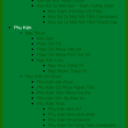
Sơn Gỗ Gốc Nước Lotus
Keo Xử Lý Mối Nối – Trám Tường Vách
Keo Trám Trét Đầu Vít Filler
Keo Xử Lý Mối Nối Tấm Cemboard
Keo Xử Lý Mối Nối Tấm Thạch Cao
Phụ Kiện
Nẹp Nhựa
Keo Dán
Phào Chỉ PS
Phào Chỉ Nhựa Vân Đá
Phào Chỉ Nhựa PVC Giả Gỗ
Nẹp Kim Loại
Nẹp Inox Trang Trí
Nẹp Nhôm Trang Trí
Phụ Kiện Gỗ Nhựa
Phụ kiện sàn nhựa
Phụ Kiện Gỗ Nhựa Ngoài Trời
Phụ Kiện Tấm Nhựa Giả Đá
Phụ kiện tấm ốp than tre
Phụ Kiện Khác
Phụ kiện tấm PU
Phụ kiện tấm cách nhiệt
Phụ Kiện Smartwood
Phụ Kiện Thi Công Tấm Cemboard