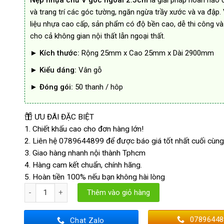
Nẹp nhựa chữ V góc ngoài 2.5cm
là giải pháp hoàn hảo 
47.000₫.
và trang trí các góc tường, ngăn ngừa trầy xước và va đập. 
liệu nhựa cao cấp, sản phẩm có độ bền cao, dễ thi công v
cho cả không gian nội thất lẫn ngoại thất.
►
Kích thước:
Rộng 25mm x Cao 25mm x Dài 2900mm
►
Kiểu dáng:
Vân gỗ
►
Đóng gói:
50 thanh / hôp
ƯU ĐÃI ĐẶC BIỆT
1. Chiết khấu cao cho đơn hàng lớn!
2. Liên hệ 0789644899 để được báo giá tốt nhất cuối cùng
3. Giao hàng nhanh nội thành Tphcm
4. Hàng cam kết chuẩn, chính hãng.
5. Hoàn tiền 100% nếu bạn không hài lòng
Nẹp Nhựa Chữ V Góc Ngoài 2.5cm Loại Dày số lượng
Thêm vào giỏ hàng
07896448
Chat Zalo