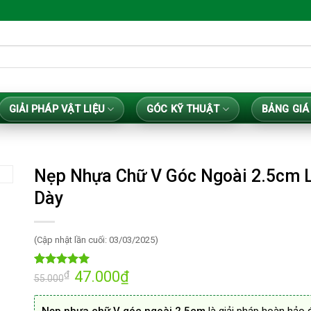
GIẢI PHÁP VẬT LIỆU
GÓC KỸ THUẬT
BẢNG GIÁ
Nẹp Nhựa Chữ V Góc Ngoài 2.5cm 
Dày
(Cập nhật lần cuối: 03/03/2025)
Giá
47.000
₫
Giá
₫
4.96
47
trên 5
55.000
gốc
hiện
dựa trên
là:
tại
đánh giá
55.000₫.
là: