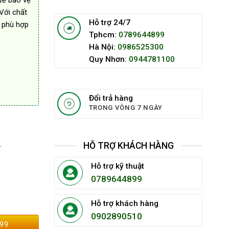
để bảo vệ
Với chất
Hỗ trợ 24/7
à phù hợp
Tphcm:
0789644899
Hà Nội:
0986525300
Quy Nhơn:
0944781100
Đổi trả hàng
TRONG VÒNG 7 NGÀY
.
HỖ TRỢ KHÁCH HÀNG
Hỗ trợ kỹ thuật
0789644899
Hỗ trợ khách hàng
0902890510
99