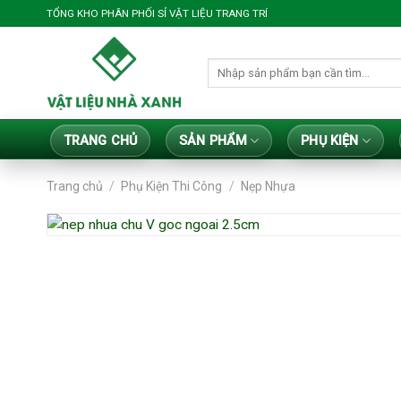
Bỏ
TỔNG KHO PHÂN PHỐI SỈ VẬT LIỆU TRANG TRÍ
qua
nội
Tìm
dung
kiếm:
TRANG CHỦ
SẢN PHẨM
PHỤ KIỆN
Trang chủ
/
Phụ Kiện Thi Công
/
Nẹp Nhựa