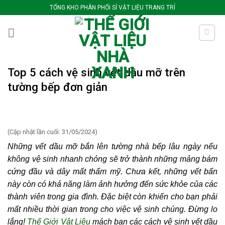
Bỏ
TỔNG KHO PHÂN PHỐI SỈ VẬT LIỆU TRANG TRÍ
qua
nội
dung
Top 5 cách vệ sinh vết dầu mỡ trên
tường bếp đơn giản
(Cập nhật lần cuối: 31/05/2024)
Những vết dầu mỡ bắn lên tường nhà bếp lâu ngày nếu
không vệ sinh nhanh chóng sẽ trở thành những mảng bám
cứng đầu và dây mất thẩm mỹ. Chưa kết, những vết bẩn
này còn có khả năng làm ảnh hưởng đến sức khỏe của các
thành viên trong gia đình. Đặc biệt còn khiến cho bạn phải
mất nhiều thời gian trong cho việc vệ sinh chúng. Đừng lo
lắng!
Thế Giới Vật Liệu
mách bạn các
cách vệ sinh vết dầu