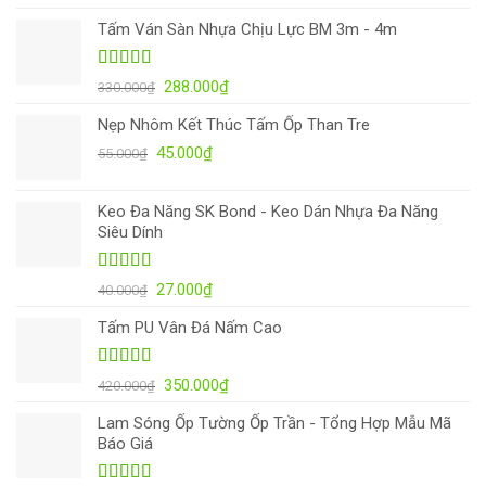
hạng
4.87
5
gốc
hiện
sao
Tấm Ván Sàn Nhựa Chịu Lực BM 3m - 4m
là:
tại
35.000₫.
là:
28.000₫.
Được xếp
Giá
Giá
288.000
₫
330.000
₫
hạng
4.93
5
gốc
hiện
sao
Nẹp Nhôm Kết Thúc Tấm Ốp Than Tre
là:
tại
Giá
Giá
45.000
₫
330.000₫.
là:
55.000
₫
gốc
hiện
288.000₫.
là:
tại
Keo Đa Năng SK Bond - Keo Dán Nhựa Đa Năng
55.000₫.
là:
Siêu Dính
45.000₫.
Được xếp
Giá
Giá
27.000
₫
40.000
₫
hạng
4.98
5
gốc
hiện
sao
Tấm PU Vân Đá Nấm Cao
là:
tại
40.000₫.
là:
27.000₫.
Được xếp
Giá
Giá
350.000
₫
420.000
₫
hạng
5.00
5
gốc
hiện
sao
Lam Sóng Ốp Tường Ốp Trần - Tổng Hợp Mẫu Mã
là:
tại
Báo Giá
420.000₫.
là:
350.000₫.