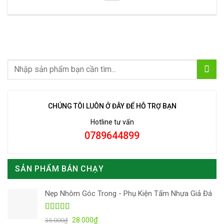
CHÚNG TÔI LUÔN Ở ĐÂY ĐỂ HỖ TRỢ BẠN
Hotline tư vấn
0789644899
SẢN PHẨM BÁN CHẠY
Nẹp Nhôm Góc Trong - Phụ Kiện Tấm Nhựa Giả Đá
Được xếp
Giá
Giá
28.000
₫
35.000
₫