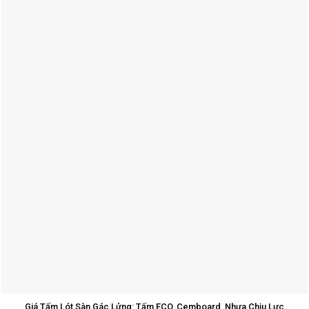
Giá Tấm Lót Sàn Gác Lửng: Tấm ECO, Cemboard, Nhựa Chịu Lực