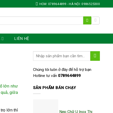
HCM: 0789644899 - HÀ NỘI: 0986525300
Á
LIÊN HỆ
Chúng tôi luôn ở đây để hỗ trợ bạn
Hotline tư vấn
0789644899
hố lớn như
SẢN PHẨM BÁN CHẠY
 quả, giữa
rọ lớn thì
Nẹp Chữ U Inox Thi