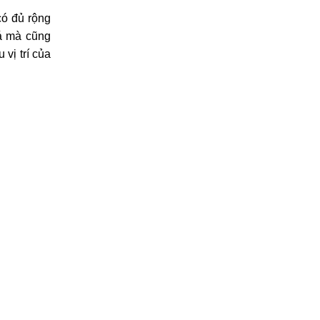
có đủ rộng
uá mà cũng
vị trí của