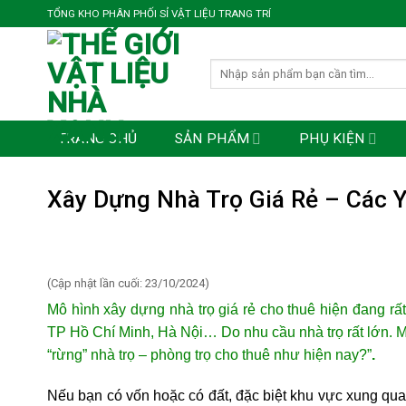
Bỏ
TỔNG KHO PHÂN PHỐI SỈ VẬT LIỆU TRANG TRÍ
qua
nội
Tìm
dung
kiếm:
TRANG CHỦ
SẢN PHẨM
PHỤ KIỆN
Xây Dựng Nhà Trọ Giá Rẻ – Các 
(Cập nhật lần cuối: 23/10/2024)
Mô hình xây dựng nhà trọ giá rẻ cho thuê hiện đang rấ
TP Hồ Chí Minh, Hà Nội… Do nhu cầu nhà trọ rất lớn. M
“rừng” nhà trọ – phòng trọ cho thuê như hiện nay?”
.
Nếu bạn có vốn hoặc có đất, đặc biệt khu vực xung quan