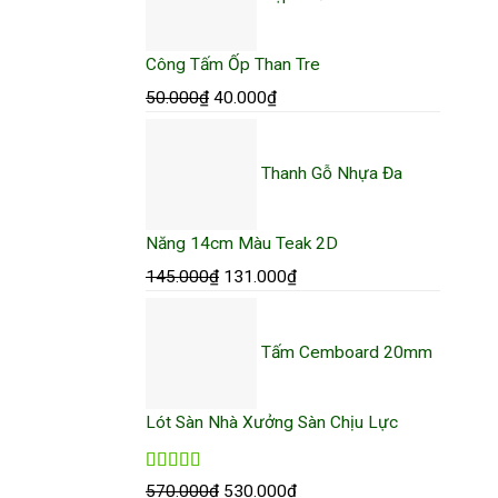
Công Tấm Ốp Than Tre
50.000
₫
Giá
40.000
₫
Giá
gốc
hiện
là:
tại
Thanh Gỗ Nhựa Đa
50.000₫.
là:
40.000₫.
Năng 14cm Màu Teak 2D
145.000
₫
Giá
131.000
₫
Giá
gốc
hiện
là:
tại
Tấm Cemboard 20mm
145.000₫.
là:
131.000₫.
Lót Sàn Nhà Xưởng Sàn Chịu Lực
Được xếp
570.000
₫
Giá
530.000
₫
Giá