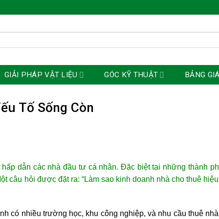
GIẢI PHÁP VẬT LIỆU
GÓC KỸ THUẬT
BẢNG GI
Yếu Tố Sống Còn
t hấp dẫn các nhà đầu tư cá nhân. Đặc biệt tại những thành p
ột câu hỏi được đặt ra: “Làm sao kinh doanh nhà cho thuê hiệu
h có nhiều trường học, khu công nghiệp, và nhu cầu thuê nhà t