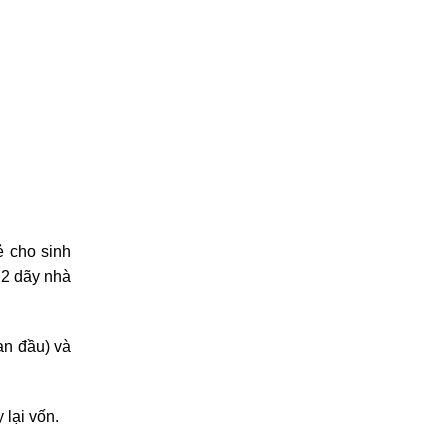
ẻ cho sinh
 2 dãy nhà
an đầu) và
lại vốn.