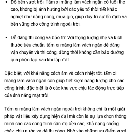
Độ bền vượt trội: Tấm xi măng làm vách ngăn có tuổi thọ
cao, không bị ảnh hưởng bởi các yếu tố thời tiết khắc
nghiệt như nắng nóng, mưa gió, giúp duy trì sự ổn định và
bền vững cho công trình ngoài trời.
Dễ dàng thi công và bảo trì: Với trọng lượng nhẹ và kích
thước tiêu chuẩn, tấm xi măng làm vách ngăn dễ dàng
vận chuyển và thi công, đồng thời không cần bảo dưỡng
quá phức tạp sau khi lắp đặt.
Đặc biệt, với khả năng cách âm và cách nhiệt tốt, tấm xi
măng làm vách ngăn còn giúp tiết kiệm năng lượng cho các
công trình, đặc biệt là ở các khu vực chịu tác động trực tiếp
của ánh nắng mặt trời.
Tấm xi măng làm vách ngăn ngoài trời không chỉ là một giải
pháp vật liệu xây dựng hiện đại mà còn là sự lựa chọn thông
minh cho các công trình cần độ bền cao, khả năng chống
cháy, chịu nước và dễ thi công. Nhờ vào những ưu điểm vượt