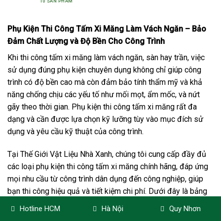
10 SẢN PHẨM
Phụ Kiện Thi Công Tấm Xi Măng Làm Vách Ngăn – Bảo
Đảm Chất Lượng và Độ Bền Cho Công Trình
Khi thi công tấm xi măng làm vách ngăn, sàn hay trần, việc
sử dụng đúng phụ kiện chuyên dụng không chỉ giúp công
trình có độ bền cao mà còn đảm bảo tính thẩm mỹ và khả
năng chống chịu các yếu tố như mối mọt, ẩm mốc, và nứt
gãy theo thời gian. Phụ kiện thi công tấm xi măng rất đa
dạng và cần được lựa chọn kỹ lưỡng tùy vào mục đích sử
dụng và yêu cầu kỹ thuật của công trình.
Tại Thế Giới Vật Liệu Nhà Xanh, chúng tôi cung cấp đầy đủ
các loại phụ kiện thi công tấm xi măng chính hãng, đáp ứng
mọi nhu cầu từ công trình dân dụng đến công nghiệp, giúp
bạn thi công hiệu quả và tiết kiệm chi phí. Dưới đây là bảng
giá phụ kiện thi công tấm xi măng mới nhất, cập nhật năm
Hotline HCM
Hà Nội
Quy Nhơn
2026.