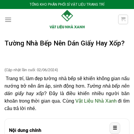
Bỏ
TỔNG KHO PHÂN PHỐI SỈ VẬT LIỆU TRANG TRÍ
qua
nội
dung
Tường Nhà Bếp Nên Dán Giấy Hay Xốp?
(Cập nhật lần cuối: 02/06/2024)
Trang trí, làm đẹp tường nhà bếp sẽ khiến không gian nấu
nướng trở nên ấm áp, sinh động hơn.
Tường nhà bếp nên
dán giấy hay xốp
? Đây là điều khiến nhiều người băn
khoăn trong thời gian qua. Cùng
Vật Liệu Nhà Xanh
đi tìm
câu trả lời nhé.
☰
Nội dung chính