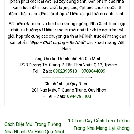
phân phối các loại vật liệu xây dựng xanh. Sản phẩm của Nhà
Xanh luôn đảm bảo chất lượng cao, đạt tiêu chuẩn quốc tế,
đồng thời mang đến giải pháp vật liệu với giá thành cạnh tranh.
Với niềm đam mê và tìm hiểu không ngừng, Nhà Xanh luôn cập
nhật xu hướng vật liệu trang trí mới nhất từ khắp nơi trên thế
giới, hợp tác cùng các chuyên gia thiết kế, kiến trúc để mang đến
sản phẩm “
Đẹp – Chất Lượng – Rẻ Nhất
” cho khách hàng Việt
Nam.
Tổng kho tại Thành phố Hồ Chí Minh
– R23 Dương Thị Giang, P. Tân Thới Nhất, Q.12, Tphcm
– Tel – Zalo:
0902890510
–
0789644899
———————————————-
Chi nhánh tại Quy Nhơn:
– 201 Ngô Mây, P. Quang Trung. Quy Nhơn
– Tel – Zalo:
0944781100
10 Loại Cây Cảnh Treo Tường
Cách Diệt Mối Trong Tường
Trong Nhà Mang Lại Không
Nhà Nhanh Và Hiệu Quả Nhất