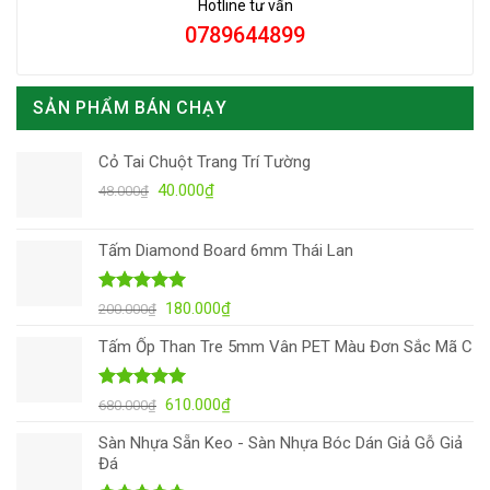
Hotline tư vấn
0789644899
SẢN PHẨM BÁN CHẠY
Cỏ Tai Chuột Trang Trí Tường
Giá
Giá
40.000
₫
48.000
₫
gốc
hiện
là:
tại
Tấm Diamond Board 6mm Thái Lan
48.000₫.
là:
40.000₫.
Được xếp
Giá
Giá
180.000
₫
200.000
₫
hạng
4.92
gốc
hiện
5 sao
Tấm Ốp Than Tre 5mm Vân PET Màu Đơn Sắc Mã C
là:
tại
200.000₫.
là:
180.000₫.
Được xếp
Giá
Giá
610.000
₫
680.000
₫
hạng
5.00
gốc
hiện
5 sao
Sàn Nhựa Sẵn Keo - Sàn Nhựa Bóc Dán Giả Gỗ Giả
là:
tại
Đá
680.000₫.
là: