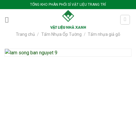
Bỏ
TỔNG KHO PHÂN PHỐI SỈ VẬT LIỆU TRANG TRÍ
qua
nội
dung
Trang chủ
/
Tấm Nhựa Ốp Tường
/
Tấm nhựa giả gỗ