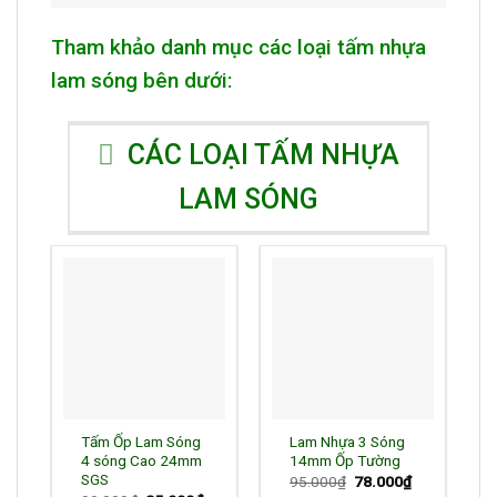
Tham khảo danh mục các loại
tấm nhựa
lam sóng
bên dưới:
CÁC LOẠI TẤM NHỰA
LAM SÓNG
Tấm Ốp Lam Sóng
Lam Nhựa 3 Sóng
4 sóng Cao 24mm
14mm Ốp Tường
SGS
Giá
Giá
95.000
₫
78.000
₫
gốc
hiện