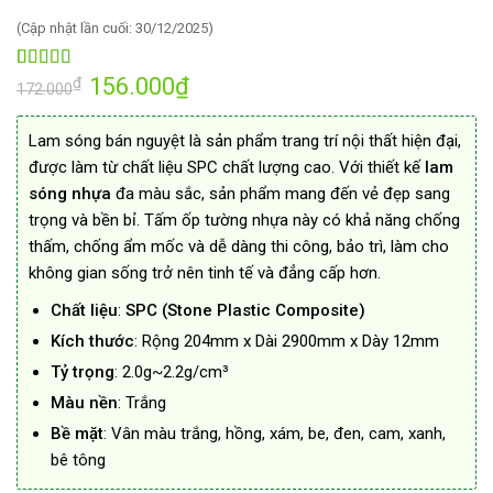
(Cập nhật lần cuối: 30/12/2025)
Giá
156.000
₫
Giá
5.00
1
trên 5
₫
172.000
gốc
hiện
dựa trên
là:
tại
đánh giá
172.000₫.
là:
Lam sóng bán nguyệt là sản phẩm trang trí nội thất hiện đại,
156.000₫.
được làm từ chất liệu SPC chất lượng cao. Với thiết kế
lam
sóng nhựa
đa màu sắc, sản phẩm mang đến vẻ đẹp sang
trọng và bền bỉ. Tấm ốp tường nhựa này có khả năng chống
thấm, chống ẩm mốc và dễ dàng thi công, bảo trì, làm cho
không gian sống trở nên tinh tế và đẳng cấp hơn.
Chất liệu
:
SPC (Stone Plastic Composite)
Kích thước
: Rộng 204mm x Dài 2900mm x Dày 12mm
Tỷ trọng
: 2.0g~2.2g/cm³
Màu nền
: Trắng
Bề mặt
: Vân màu trắng, hồng, xám, be, đen, cam, xanh,
bê tông