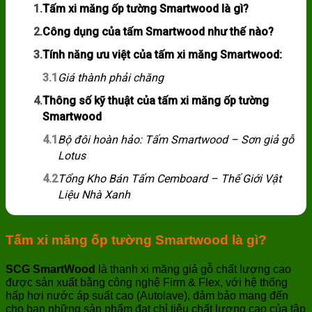
1.
Tấm xi măng ốp tường Smartwood là gì?
2.
Công dụng của tấm Smartwood như thế nào?
3.
Tính năng ưu việt của tấm xi măng Smartwood:
3.1
Giá thành phải chăng
4.
Thông số kỹ thuật của tấm xi măng ốp tường
Smartwood
4.1
Bộ đôi hoàn hảo: Tấm Smartwood – Sơn giả gỗ
Lotus
4.2
Tổng Kho Bán Tấm Cemboard – Thế Giới Vật
Liệu Nhà Xanh
Tấm xi măng ốp tường Smartwood là gì?
SCG SmartWood
là thanh xi măng giả gỗ chất lượng cao
được sản xuất bằng công nghệ Firm & Flex, với hệ thống
hấp hơi nước áp suất cao (Autolave), đảm bảo mang đến
cho bạn những sản phẩm đạt chỉ tiêu chất lượng cao của tập