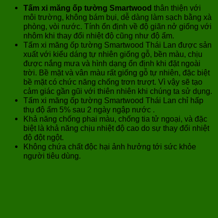
Tấm xi măng ốp tường Smartwood
thân thiện với
môi trường, không bám bụi, dễ dàng làm sạch bằng xà
phòng, vòi nước. Tính ổn định về độ giãn nở giống với
nhôm khi thay đổi nhiệt độ cũng như độ ẩm.
Tấm xi măng ốp tường Smartwood Thái Lan được sản
xuất với kiểu dáng tự nhiên giống gỗ, bền màu, chịu
được nắng mưa và hình dạng ổn định khi đặt ngoài
trời. Bề mặt và vân màu rất giống gỗ tự nhiên, đặc biệt
bề mặt có chức năng chống trơn trượt. Vì vậy sẽ tạo
cảm giác gần gũi với thiên nhiên khi chúng ta sử dụng.
Tấm xi măng ốp tường Smartwood Thái Lan chỉ hấp
thụ độ ẩm 5% sau 2 ngày ngập nước .
Khả năng chống phai màu, chống tia tử ngoại, và đặc
biệt là khả năng chịu nhiệt độ cao do sự thay đổi nhiệt
độ đột ngột.
Không chứa chất độc hại ảnh hưởng tới sức khỏe
người tiêu dùng.