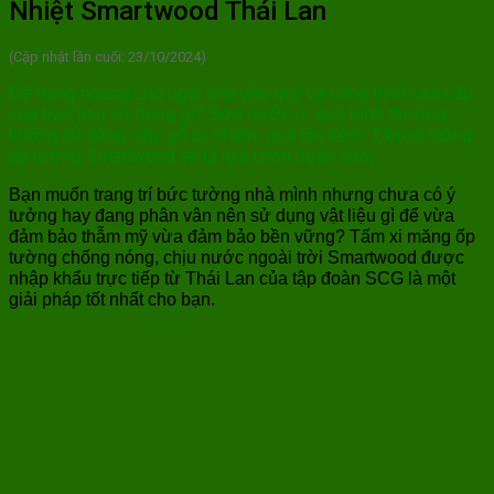
Nhiệt Smartwood Thái Lan
(Cập nhật lần cuối: 23/10/2024)
Để trang hoàng cho ngôi nhà yêu quý và công trình cao cấp
của bạn bạn sử dụng gì? Sơn nước ư, quá bình thường
không đủ đẳng cấp; gỗ tự nhiên, quá tốn kém. Tấm xi măng
ốp tường Smartwood sẽ là lựa chọn hoàn hảo.
Bạn muốn trang trí bức tường nhà mình nhưng chưa có ý
tưởng hay đang phân vân nên sử dụng vật liệu gì để vừa
đảm bảo thẫm mỹ vừa đảm bảo bền vững? Tấm xi măng ốp
tường chống nóng, chịu nước ngoài trời Smartwood được
nhập khẩu trực tiếp từ Thái Lan của tập đoàn SCG là một
giải pháp tốt nhất cho bạn.