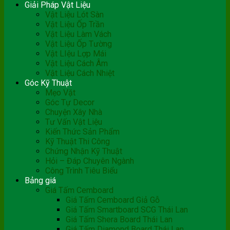
Giải Pháp Vật Liệu
Vật Liệu Lót Sàn
Vật Liệu Ốp Trần
Vật Liệu Làm Vách
Vật Liệu Ốp Tường
Vật LIệu Lợp Mái
Vật Liệu Cách Âm
Vật Liệu Cách Nhiệt
Góc Kỹ Thuật
Mẹo Vặt
Góc Tự Decor
Chuyện Xây Nhà
Tư Vấn Vật Liệu
Kiến Thức Sản Phẩm
Kỹ Thuật Thi Công
Chứng Nhận Kỹ Thuật
Hỏi – Đáp Chuyên Ngành
Công Trình Tiêu Biểu
Bảng giá
Giá Tấm Cemboard
Giá Tấm Cemboard Giả Gỗ
Giá Tấm Smartboard SCG Thái Lan
Giá Tấm Shera Board Thái Lan
Giá Tấm Diamond Board Thái Lan