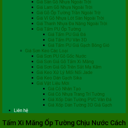
Giá Sàn Gỗ Nhựa Ngoài Trời
Giá Lam Gỗ Nhựa Ngoài Trời
Giá Gỗ Ốp Tường Trần Ngoài Trờ
Giá Vỉ Gỗ Nhựa Lót Sàn Ngoài Trời
Giá Thanh Nhựa Đa Năng Ngoài Trời
Giá Tấm PU Ốp Tường
Giá Tấm PU Giả Đá
Giá Tấm PU Vân 3D
Giá Tấm PU Giả Gạch Bông Gió
Giá Sơn Keo Các Loại
Giá Sơn PU Gỗ Gốc Nước
Giá Sơn Giả Gỗ Tấm Xi Măng
Giá Sơn Giả Gỗ Trên Sắt Mạ Kẽm
Giá Keo Xử Lý Mối Nối Jade
Giá Keo Dán Gạch Sika
Giá Vật Liệu Mới
Giá Cỏ Nhân Tạo
Giá Cỏ Nhựa Trang Trí Tường
Giá Xốp Dán Tường PVC Vân Đá
Giá Xốp Dán Tường 3D Giả Gạch
Liên hệ
Tấm Xi Măng Ốp Tường Chịu Nước Cách