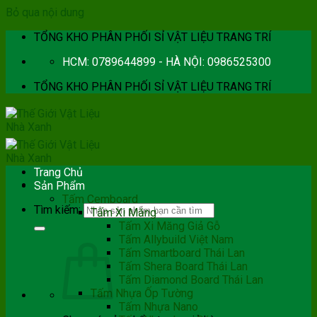
Bỏ qua nội dung
TỔNG KHO PHÂN PHỐI SỈ VẬT LIỆU TRANG TRÍ
HCM: 0789644899 - HÀ NỘI: 0986525300
TỔNG KHO PHÂN PHỐI SỈ VẬT LIỆU TRANG TRÍ
Trang Chủ
Sản Phẩm
Tấm Cemboard
Tìm kiếm:
Tấm Xi Măng
Tấm Xi Măng Giả Gỗ
Tấm Allybuild Việt Nam
Tấm Smartboard Thái Lan
Tấm Shera Board Thái Lan
Tấm Diamond Board Thái Lan
Tấm Nhựa Ốp Tường
Tấm Nhựa Nano