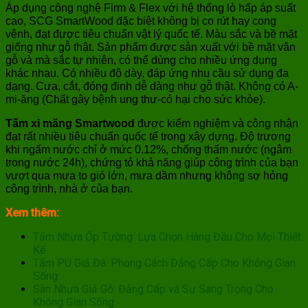
Áp dụng công nghệ Firm & Flex với hệ thống lò hấp áp suất
cao, SCG SmartWood đặc biệt không bị co rút hay cong
vênh, đạt được tiêu chuẩn vật lý quốc tế. Màu sắc và bề mặt
giống như gỗ thật. Sản phẩm được sản xuất với bề mặt vân
gỗ và mà sắc tự nhiên, có thể dùng cho nhiều ứng dụng
khác nhau. Có nhiều độ dày, đáp ứng nhu cầu sử dụng đa
dạng. Cưa, cắt, đóng đinh dễ dàng như gỗ thật. Không có A-
mi-ăng (Chất gây bệnh ung thư-có hại cho sức khỏe).
Tấm xi măng Smartwood
được kiểm nghiệm và công nhận
đạt rất nhiều tiêu chuẩn quốc tế trong xây dựng. Độ trương
khi ngấm nước chỉ ở mức 0.12%, chống thấm nước (ngâm
trong nước 24h), chứng tỏ khả năng giúp công trình của bạn
vượt qua mưa to gió lớn, mưa dầm nhưng không sợ hỏng
công trình, nhà ở của bạn.
Xem thêm:
Tấm Nhựa Ốp Tường: Lựa Chọn Hàng Đầu Cho Mọi Thiết
Kế
Tấm PU Giả Đá: Phong Cách Đẳng Cấp Cho Không Gian
Sống
Sàn Nhựa Giả Gỗ: Đẳng Cấp và Sự Sang Trọng Cho
Không Gian Sống