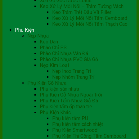
Sơn Gỗ Gốc Nước Lotus
Keo Xử Lý Mối Nối – Trám Tường Vách
Keo Trám Trét Đầu Vít Filler
Keo Xử Lý Mối Nối Tấm Cemboard
Keo Xử Lý Mối Nối Tấm Thạch Cao
Phụ Kiện
Nẹp Nhựa
Keo Dán
Phào Chỉ PS
Phào Chỉ Nhựa Vân Đá
Phào Chỉ Nhựa PVC Giả Gỗ
Nẹp Kim Loại
Nẹp Inox Trang Trí
Nẹp Nhôm Trang Trí
Phụ Kiện Gỗ Nhựa
Phụ kiện sàn nhựa
Phụ Kiện Gỗ Nhựa Ngoài Trời
Phụ Kiện Tấm Nhựa Giả Đá
Phụ kiện tấm ốp than tre
Phụ Kiện Khác
Phụ kiện tấm PU
Phụ kiện tấm cách nhiệt
Phụ Kiện Smartwood
Phụ Kiện Thi Công Tấm Cemboard