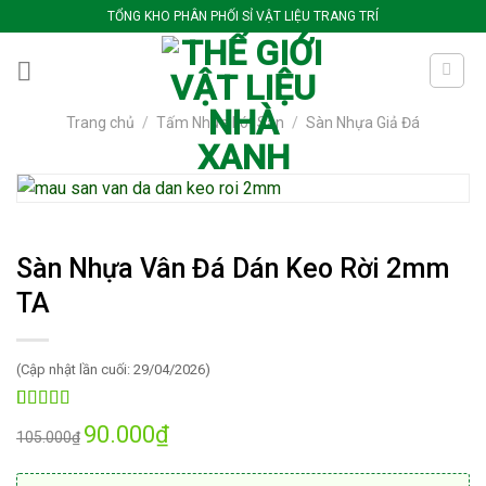
Bỏ
TỔNG KHO PHÂN PHỐI SỈ VẬT LIỆU TRANG TRÍ
qua
nội
dung
Trang chủ
/
Tấm Nhựa Lót Sàn
/
Sàn Nhựa Giả Đá
Sàn Nhựa Vân Đá Dán Keo Rời 2mm
TA
(Cập nhật lần cuối: 29/04/2026)
5.00
67
trên 5
Giá
Giá
90.000
₫
105.000
₫
dựa trên
gốc
hiện
đánh giá
là:
tại