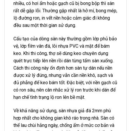
nhiều, có hơi ẩm hoặc gạch cũ bị bong bộp thì sàn
rất dễ gặp lỗi. Thường gặp nhất là hở mí, bong mép,
lộ đường ron, in vết nền hoặc cảm giác đi không
đều sau một thời gian sử dụng.
Cấu tạo của dòng sàn này thường gồm lớp phủ bảo
vệ, lớp film vân đá, lõi nhựa PVC và mặt đế bám
keo. Khi thi công, thợ sẽ dùng keo chuyên dụng
quét trực tiếp lên nền rồi dán từng tấm sàn xuống.
Cách thi công này ổn định hơn sàn tự dán nếu nền
được xử lý đúng, nhưng vẫn cần nền khô, sạch và
đủ phẳng để keo bám tốt. Đặc biệt, với nền gạch cũ
có ron sâu, nên cân nhắc xử lý ron trước khi dán để
hạn chế tình trạng lộ ron lên bề mặt.
Về khả năng sử dụng, sàn nhựa giả đá 2mm phù
hợp nhất cho không gian khô ráo trong nhà. Sàn có
thể lau chùi hằng ngày, chống ẩm ở mức cơ bản và