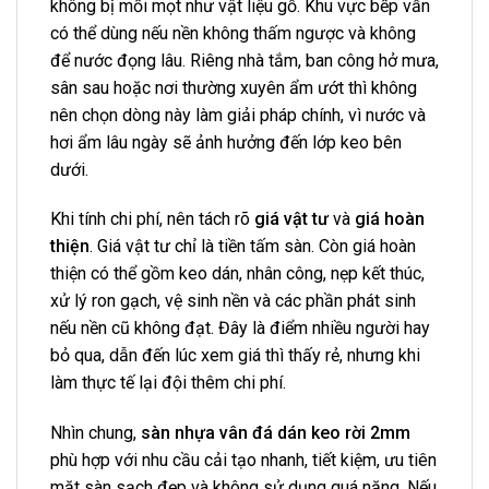
không bị mối mọt như vật liệu gỗ. Khu vực bếp vẫn
có thể dùng nếu nền không thấm ngược và không
để nước đọng lâu. Riêng nhà tắm, ban công hở mưa,
sân sau hoặc nơi thường xuyên ẩm ướt thì không
nên chọn dòng này làm giải pháp chính, vì nước và
hơi ẩm lâu ngày sẽ ảnh hưởng đến lớp keo bên
dưới.
Khi tính chi phí, nên tách rõ
giá vật tư
và
giá hoàn
thiện
. Giá vật tư chỉ là tiền tấm sàn. Còn giá hoàn
thiện có thể gồm keo dán, nhân công, nẹp kết thúc,
xử lý ron gạch, vệ sinh nền và các phần phát sinh
nếu nền cũ không đạt. Đây là điểm nhiều người hay
bỏ qua, dẫn đến lúc xem giá thì thấy rẻ, nhưng khi
làm thực tế lại đội thêm chi phí.
Nhìn chung,
sàn nhựa vân đá dán keo rời 2mm
phù hợp với nhu cầu cải tạo nhanh, tiết kiệm, ưu tiên
mặt sàn sạch đẹp và không sử dụng quá nặng. Nếu