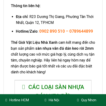
Thông tin liên hệ:
Địa chỉ
: R23 Dương Thị Giang, Phường Tân Thới
Nhất, Quận 12, TP.HCM
0902 890 510 – 0789644899
Hotline/Zalo
:
Thế Giới Vật Liệu Nhà Xanh
cam kết mang đến cho
bạn sản phẩm
sàn nhựa vân đá dán keo rời 2mm
chất lượng cao với mức giá hợp lý, cùng dịch vụ tận
tâm, chuyên nghiệp. Hãy liên hệ ngay hôm nay để
nhận được báo giá tốt nhất và các ưu đãi đặc biệt
dành cho khách hàng!
CÁC LOẠI SÀN NHỰA
DÁN KEO RỜI
Hotline HCM
Hà Nội
Quy Nhơn