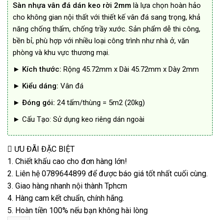
Sàn nhựa vân đá dán keo rời 2mm
là lựa chọn hoàn hảo
105.000₫.
là:
90.000₫.
cho không gian nội thất với thiết kế vân đá sang trọng, khả
năng chống thấm, chống trầy xước. Sản phẩm dễ thi công,
bền bỉ, phù hợp với nhiều loại công trình như nhà ở, văn
phòng và khu vực thương mại.
►
Kích thước:
Rộng 45.72mm x Dài 45.72mm x Dày 2mm
►
Kiểu dáng:
Vân đá
►
Đóng gói:
24 tấm/thùng = 5m2 (20kg)
► Cấu Tạo: Sử dụng keo riêng dán ngoài
ƯU ĐÃI ĐẶC BIỆT
1. Chiết khấu cao cho đơn hàng lớn!
2. Liên hệ 0789644899 để được báo giá tốt nhất cuối cùng.
3. Giao hàng nhanh nội thành Tphcm
4. Hàng cam kết chuẩn, chính hãng.
5. Hoàn tiền 100% nếu bạn không hài lòng