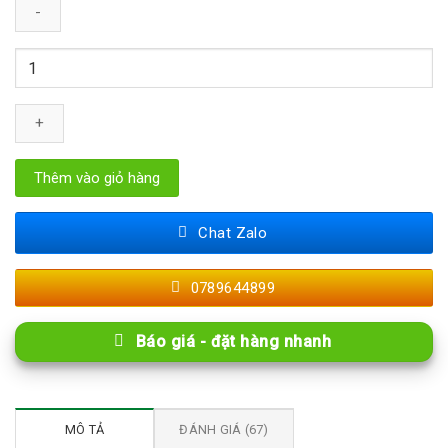
Sàn
Nhựa
Vân
Đá
Dán
Keo
Thêm vào giỏ hàng
Rời
2mm
Chat Zalo
TA
số
0789644899
lượng
Báo giá - đặt hàng nhanh
MÔ TẢ
ĐÁNH GIÁ (67)