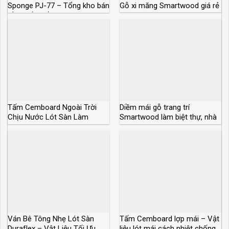
Sponge PJ-77 – Tổng kho bán
Gỗ xi măng Smartwood giá rẻ
sỉ giá rẻ nhất Tphcm
Tấm Cemboard Ngoài Trời
Diềm mái gỗ trang trí
Chịu Nước Lót Sàn Làm
Smartwood làm biệt thự, nhà
Tường Vách
vườn
Ván Bê Tông Nhẹ Lót Sàn
Tấm Cemboard lợp mái – Vật
Duraflex – Vật Liệu Tối Ưu
liệu lót mái cách nhiệt chống