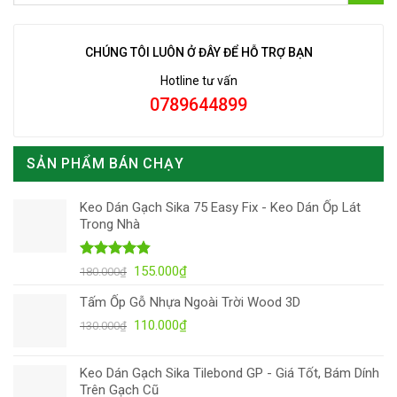
CHÚNG TÔI LUÔN Ở ĐÂY ĐỂ HỖ TRỢ BẠN
Hotline tư vấn
0789644899
SẢN PHẨM BÁN CHẠY
Keo Dán Gạch Sika 75 Easy Fix - Keo Dán Ốp Lát
Trong Nhà
Được xếp
Giá
Giá
155.000
₫
180.000
₫
hạng
4.82
gốc
hiện
5 sao
Tấm Ốp Gỗ Nhựa Ngoài Trời Wood 3D
là:
tại
Giá
Giá
180.000₫.
110.000
₫
là:
130.000
₫
gốc
hiện
155.000₫.
là:
tại
Keo Dán Gạch Sika Tilebond GP - Giá Tốt, Bám Dính
130.000₫.
là:
Trên Gạch Cũ