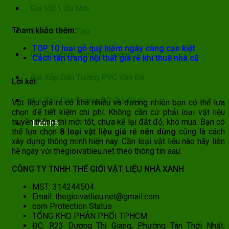
Giá Vật Liệu Mới
Tham khảo thêm:
Giá Cỏ Nhân Tạo
TOP 10 loại gỗ quý hiếm ngày càng cạn kiệt
Giá Cỏ Nhựa Trang Trí Tường
Cách tân trang nội thất giá rẻ khi thuê nhà cũ
Giá Xốp Dán Tường PVC Vân Đá
Lời kết
Giá Xốp Dán Tường 3D Giả Gạch
Vật liệu giá rẻ có khá nhiều và đương nhiên bạn có thể lựa
chọn để tiết kiệm chi phí. Không cần cứ phải loại vật liệu
truyền thống thì mới tốt, chưa kể lại đắt đỏ, khó mua. Bạn có
Liên hệ
thể lựa chọn
8 loại vật liệu giá rẻ nên dùng
cũng là cách
xây dựng thông minh hiện nay. Cần loại vật liệu nào hãy liên
hệ ngay với thegioivatlieu.net theo thông tin sau:
CÔNG TY TNHH THẾ GIỚI VẬT LIỆU NHÀ XANH
MST: 314244504
Email: thegioivatlieu.net@gmail.com
com Protection Status
TỔNG KHO PHÂN PHỐI TPHCM
ĐC: R23 Dương Thị Giang, Phường Tân Thới Nhất,