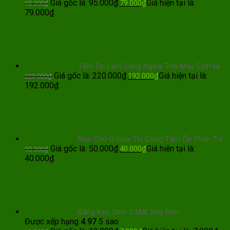
Giá gốc là: 95.000₫.
Giá hiện tại là:
79.000
₫
95.000
₫
79.000₫.
Tấm Ốp Lam Sóng Ngoài Trời Màu Coffee
Giá gốc là: 220.000₫.
Giá hiện tại là:
192.000
₫
220.000
₫
192.000₫.
Nẹp Chữ U Inox Thi Công Tấm Ốp Than Tre
Giá gốc là: 50.000₫.
Giá hiện tại là:
40.000
₫
50.000
₫
40.000₫.
Băng Keo Dính 2 Mặt Xốp Đen
Được xếp hạng
4.97
5 sao