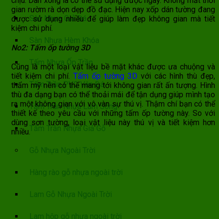
chịu. Dán xong là có thể sử dụng được ngay. Không mất thời
gian rườm rà dọn dẹp đồ đạc. Hiện nay xốp dán tường đang
Sàn Nhựa Giả Đá
được sử dụng nhiều để giúp làm đẹp không gian mà tiết
kiệm chi phí.
Sàn Nhựa Hèm Khóa
No2: Tấm ốp tường 3D
Tấm Nhựa Ốp Trần
Cũng là một loại vật liệu bề mặt khác được ưa chuộng và
tiết kiệm chi phí.
Tấm ốp tường 3D
với các hình thù đẹp,
Tấm Trần PVC Vân Đá
thẩm mỹ nên có thể mang tới không gian rất ấn tượng. Hình
thù đa dạng bạn có thể thoải mái để tận dụng giúp mình tạo
ra một không gian với vô vàn sự thú vị. Thậm chí bạn có thể
Tấm Trần Nhựa Lam Sóng
thiết kế theo yêu cầu với những tấm ốp tường này. So với
dùng sơn tường, loại vật liệu này thú vị và tiết kiệm hơn
Tấm Trần Nhựa Giả Gỗ
nhiều.
Gỗ Nhựa Ngoài Trời
Hàng rào gỗ nhựa ngoài trời
Lam Gỗ Nhựa Ngoài Trời
Lam hộp gỗ nhựa ngoài trời