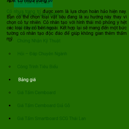
No6: Cỏ nhựa trang trí
Tư Vấn Vật Liệu
Cỏ nhựa trang trí
được xem là lựa chọn hoàn hảo hiện nay.
Kiến Thức Sản Phẩm
Bạn có thể chọn loại vật liệu đang là xu hướng này thay vì
chọn cỏ tự nhiên. Cỏ nhân tạo với hình thái mô phỏng y hệt
Kỹ Thuật Thi Công
các loại cây cỏ bên ngoài. Kết hợp lại sẽ mang đến một bức
tường cỏ nhân tạo độc đáo để giúp không gian thêm thẩm
mỹ.
Chứng Nhận Kỹ Thuật
Hỏi – Đáp Chuyên Ngành
Công Trình Tiêu Biểu
Bảng giá
Giá Tấm Cemboard
Giá Tấm Cemboard Giả Gỗ
Giá Tấm Smartboard SCG Thái Lan