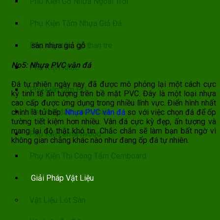
Phụ Kiện Gỗ Nhựa Ngoài Trời
Phụ Kiện Tấm Nhựa Giả Đá
Phụ kiện tấm ốp than tre
sàn nhựa giả gỗ
No5: Nhựa PVC vân đá
Phụ Kiện Khác
Đá tự nhiên ngày nay đã được mô phỏng lại một cách cực
Phụ kiện tấm PU
kỳ tinh tế ấn tượng trên bề mặt PVC. Đây là một loại nhựa
cao cấp được ứng dụng trong nhiều lĩnh vực. Điển hình nhất
Phụ kiện tấm cách nhiệt
chính là tủ bếp.
Nhựa PVC vân đá
so với việc chọn đá để ốp
tường tiết kiệm hơn nhiều. Vân đá cực kỳ đẹp, ấn tượng và
mang lại độ thật khó tin. Chắc chắn sẽ làm bạn bất ngờ vì
Phụ Kiện Smartwood
không gian chẳng khác nào như đang ốp đá tự nhiên.
Phụ Kiện Thi Công Tấm Cemboard
Giải Pháp Vật Liệu
Vật Liệu Lót Sàn