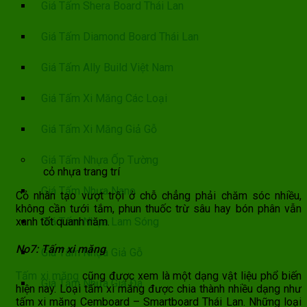
Giá Tấm Shera Board Thái Lan
Giá Tấm Diamond Board Thái Lan
Giá Tấm Ally Build Việt Nam
Giá Tấm Xi Măng Các Loại
Giá Tấm Xi Măng Giả Gỗ
Giá Tấm Nhựa Ốp Tường
cỏ nhựa trang trí
Giá Tấm Nhựa Nano
Cỏ nhân tạo vượt trội ở chỗ chẳng phải chăm sóc nhiều,
không cần tưới tắm, phun thuốc trừ sâu hay bón phân vẫn
Giá Tấm Nhựa Lam Sóng
xanh tốt quanh năm.
No7: Tấm xi măng
Giá Tấm Nhựa Giả Gỗ
Tấm xi măng
cũng được xem là một dạng vật liệu phổ biến
Giá Tấm Nhựa Giả Đá
hiện nay. Loại tấm xi măng được chia thành nhiều dạng như
tấm xi măng Cemboard – Smartboard Thái Lan. Những loại