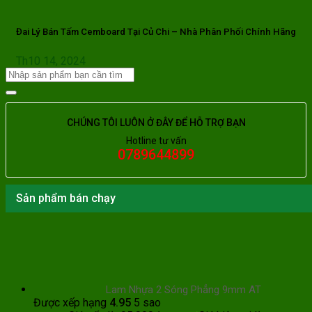
Đai Lý Bán Tấm Cemboard Tại Củ Chi – Nhà Phân Phối Chính Hãng
Th10 14, 2024
CHÚNG TÔI LUÔN Ở ĐÂY ĐỂ HỖ TRỢ BẠN
Hotline tư vấn
0789644899
Sản phẩm bán chạy
Lam Nhựa 2 Sóng Phẳng 9mm AT
Được xếp hạng
4.95
5 sao