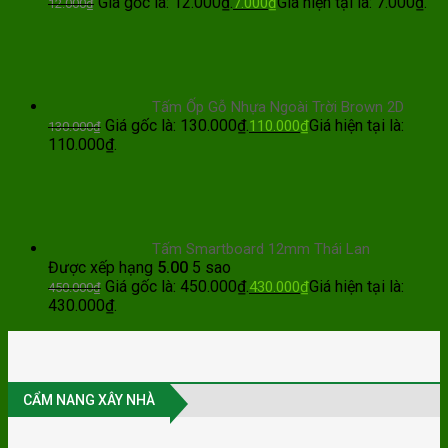
Giá gốc là: 12.000₫.
Giá hiện tại là: 7.000₫.
7.000
₫
12.000
₫
Tấm Ốp Gỗ Nhựa Ngoài Trời Brown 2D
Giá gốc là: 130.000₫.
Giá hiện tại là:
110.000
₫
130.000
₫
110.000₫.
Tấm Smartboard 12mm Thái Lan
Được xếp hạng
5.00
5 sao
Giá gốc là: 450.000₫.
Giá hiện tại là:
430.000
₫
450.000
₫
430.000₫.
CẨM NANG XÂY NHÀ