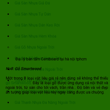
Giá Sàn Nhựa Giả Đá
Giá Sàn Nhựa Tự Dán
Giá Sàn Nhựa Dán Keo Rời
Giá Sàn Nhựa Hèm Khóa
Giá Gỗ Nhựa Ngoài Trời
Giá Sàn Gỗ Nhựa Ngoài Trời
Đại lý bán tấm Cemboard tại hà nội tphcm
No8: Gỗ Smartwood
Giá Lam Gỗ Nhựa Ngoài Trời
Một trong 8 loại vật liệu giá rẻ nên dùng sẽ không thể thiếu
Giá Gỗ Ốp Tường Trần Ngoài Trờ
gỗ Smartwood
. Đây là loại gỗ được ứng dụng cả nội thất và
ngoài trời, từ sàn cho tới vách, trần nhà… Độ bền và vẻ đẹp
Giá Vỉ Gỗ Nhựa Lót Sàn Ngoài Trời
ấn tượng giúp loại vật liệu này ngay càng được ưa chuộng.
Giá Thanh Nhựa Đa Năng Ngoài Trời