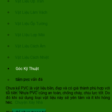
Vật Liệu Ốp Trần
Vật Liệu Làm Vách
Vật Liệu Ốp Tường
Vật LIệu Lợp Mái
Vật Liệu Cách Âm
Vật Liệu Cách Nhiệt
Góc Kỹ Thuật
tấm pvc vấn đá
Mẹo Vặt
Chưa kể PVC là vật liệu bền, đẹp và có giá thành phù hợp với
Góc Tự Decor
túi tiền. Nhựa PVC cũng an toàn, chống cháy, chịu lực tốt. Do
đó khi sử dụng loại vật liệu này sẽ yên tâm và ít khi hỏng
hóc.
Chuyện Xây Nhà