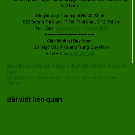
Việt Nam.
Tổng kho tại Thành phố Hồ Chí Minh
– R23 Dương Thị Giang, P. Tân Thới Nhất, Q.12, Tphcm
– Tel – Zalo:
0902890510
–
0789644899
———————————————-
Chi nhánh tại Quy Nhơn:
– 201 Ngô Mây, P. Quang Trung. Quy Nhơn
– Tel – Zalo:
0944781100
Bạn nên mua xốp dán tường ở đâu? Một số lời khuyên cần
thiết
Bảng giá tấm Shera Board Thái Lan làm sàn trần vách
Tphcm
Bài viết liên quan