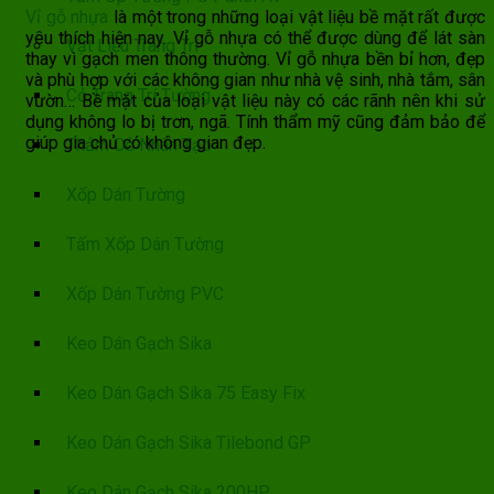
Vỉ gỗ nhựa
là một trong những loại vật liệu bề mặt rất được
yêu thích hiện nay. Vỉ gỗ nhựa có thể được dùng để lát sàn
Vật Liệu Trang Trí
thay vì gạch men thông thường. Vỉ gỗ nhựa bền bỉ hơn, đẹp
và phù hợp với các không gian như nhà vệ sinh, nhà tắm, sân
Cỏ Trang Trí Tường
vườn… Bề mặt của loại vật liệu này có các rãnh nên khi sử
dụng không lo bị trơn, ngã. Tính thẩm mỹ cũng đảm bảo để
giúp gia chủ có không gian đẹp.
Thảm Cỏ Nhân Tạo
Xốp Dán Tường
Tấm Xốp Dán Tường
Xốp Dán Tường PVC
Keo Dán Gạch Sika
Keo Dán Gạch Sika 75 Easy Fix
Keo Dán Gạch Sika Tilebond GP
Keo Dán Gạch Sika 200HP