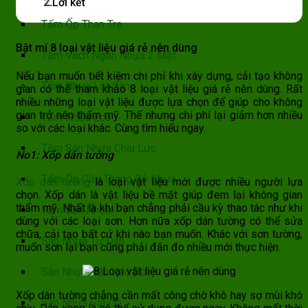
2.
Lời kết
Tấm Ốp Than Tre
Bật mí 8 loại vật liệu giá rẻ nên dùng
Tấm Vách Ngăn Nhựa 2 Mặt
Nếu bạn muốn tiết kiệm chi phí khi xây dựng, cải tạo không
Tấm Nhựa Lót Sàn
gian có thể tham khảo 8 loại vật liệu giá rẻ nên dùng. Rất
nhiều những loại vật liệu được lựa chọn để giúp cho không
gian trở nên thẩm mỹ. Thế nhưng chi phí lại giảm hơn nhiều
Tấm Nhựa Eco
so với các loại khác. Cùng tìm hiểu ngay.
Tấm Sàn Nhựa Chịu Lực
No1: Xốp dán tường
Tấm Ốp Cầu Thang Gỗ Nhựa
Xốp dán tường
là loại vật liệu mới được nhiều người lựa
chọn. Xốp dán là vật liệu bề mặt giúp đem lại không gian
thẩm mỹ. Nhất là khi bạn chẳng phải cầu kỳ thao tác như khi
Tấm Sàn Nhựa
dùng với các loại sơn. Hơn nữa xốp dán tường có thể sửa
chữa, cải tạo bất cứ khi nào bạn muốn. Khác với sơn tường,
Sàn Nhựa Tự Dán
muốn sơn lại bạn cũng phải đắn đo nhiều mới thực hiện.
Sàn Nhựa Dán Keo Rời
Xốp dán tường chẳng cần mất công chờ khô hay sợ mùi khó
Sàn Nhựa Giả Gỗ