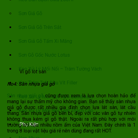
Sơn Giả Gỗ
Sơn Giả Gỗ Trên Sắt
Sơn Giả Gỗ Tấm Xi Măng
Sơn Gỗ Gốc Nước Lotus
Keo Xử Lý Mối Nối – Trám Tường Vách
Vỉ gỗ lót sàn
Keo Trám Trét Đầu Vít Filler
No4: Sàn nhựa giả gỗ
Sàn nhựa giả gỗ
cũng được xem là lựa chọn hoàn hảo để
Keo Xử Lý Mối Nối Tấm Cemboard
mang lại sự thẩm mỹ cho không gian. Bạn sẽ thấy sàn nhựa
giả gỗ được rất nhiều gia đình chọn lựa lát sàn, lát cầu
Keo Xử Lý Mối Nối Tấm Thạch Cao
thang. Sàn nhựa giả gỗ bền bỉ, đẹp với các vân gỗ tự nhiên
không thua kém gì gỗ thật. Ngoài ra rất phù hợp với môi
Phụ Kiện
trường khí hậu nhiều nồm ẩm của Việt Nam. Đây chính là 1
trong 8 loại vật liệu giá rẻ nên dùng đang rất HOT.