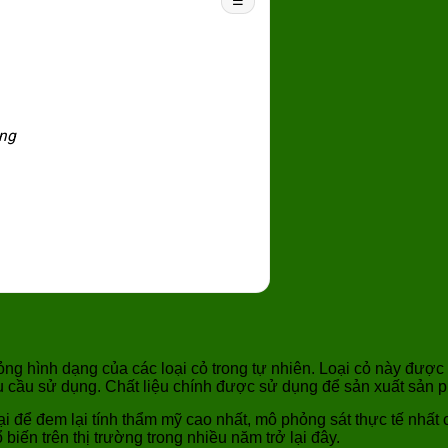
☰
ụng
hỏng hình dạng của các loại cỏ trong tự nhiên. Loại cỏ này được
hu cầu sử dụng. Chất liệu chính được sử dụng để sản xuất sản 
i để đem lại tính thẩm mỹ cao nhất, mô phỏng sát thực tế nhất c
iến trên thị trường trong nhiều năm trở lại đây.