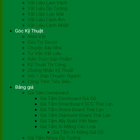
Vật Liệu Làm Vách
Vật Liệu Ốp Tường
Vật LIệu Lợp Mái
Vật Liệu Cách Âm
Vật Liệu Cách Nhiệt
Góc Kỹ Thuật
Mẹo Vặt
Góc Tự Decor
Chuyện Xây Nhà
Tư Vấn Vật Liệu
Kiến Thức Sản Phẩm
Kỹ Thuật Thi Công
Chứng Nhận Kỹ Thuật
Hỏi – Đáp Chuyên Ngành
Công Trình Tiêu Biểu
Bảng giá
Giá Tấm Cemboard
Giá Tấm Cemboard Giả Gỗ
Giá Tấm Smartboard SCG Thái Lan
Giá Tấm Shera Board Thái Lan
Giá Tấm Diamond Board Thái Lan
Giá Tấm Ally Build Việt Nam
Giá Tấm Xi Măng Các Loại
Giá Tấm Xi Măng Giả Gỗ
Giá Tấm Nhựa Ốp Tường