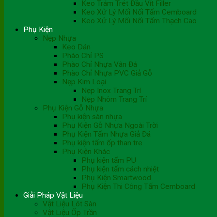
Keo Trám Trét Đầu Vít Filler
Keo Xử Lý Mối Nối Tấm Cemboard
Keo Xử Lý Mối Nối Tấm Thạch Cao
Phụ Kiện
Nẹp Nhựa
Keo Dán
Phào Chỉ PS
Phào Chỉ Nhựa Vân Đá
Phào Chỉ Nhựa PVC Giả Gỗ
Nẹp Kim Loại
Nẹp Inox Trang Trí
Nẹp Nhôm Trang Trí
Phụ Kiện Gỗ Nhựa
Phụ kiện sàn nhựa
Phụ Kiện Gỗ Nhựa Ngoài Trời
Phụ Kiện Tấm Nhựa Giả Đá
Phụ kiện tấm ốp than tre
Phụ Kiện Khác
Phụ kiện tấm PU
Phụ kiện tấm cách nhiệt
Phụ Kiện Smartwood
Phụ Kiện Thi Công Tấm Cemboard
Giải Pháp Vật Liệu
Vật Liệu Lót Sàn
Vật Liệu Ốp Trần