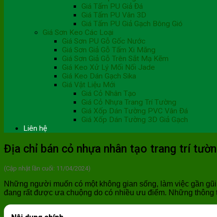
Giá Tấm PU Giả Đá
Giá Tấm PU Vân 3D
Giá Tấm PU Giả Gạch Bông Gió
Giá Sơn Keo Các Loại
Giá Sơn PU Gỗ Gốc Nước
Giá Sơn Giả Gỗ Tấm Xi Măng
Giá Sơn Giả Gỗ Trên Sắt Mạ Kẽm
Giá Keo Xử Lý Mối Nối Jade
Giá Keo Dán Gạch Sika
Giá Vật Liệu Mới
Giá Cỏ Nhân Tạo
Giá Cỏ Nhựa Trang Trí Tường
Giá Xốp Dán Tường PVC Vân Đá
Giá Xốp Dán Tường 3D Giả Gạch
Liên hệ
Địa chỉ bán cỏ nhựa nhân tạo trang trí tường
(Cập nhật lần cuối: 11/04/2024)
Những người muốn có một không gian sống, làm việc gần gũi với
đang rất được ưa chuộng do có nhiều ưu điểm. Những thông ti