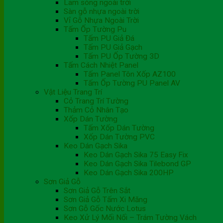
Lam sóng ngoài trời
Sàn gỗ nhựa ngoài trời
Vỉ Gỗ Nhựa Ngoài Trời
Tấm Ốp Tường Pu
Tấm PU Giả Đá
Tấm PU Giả Gạch
Tấm PU Ốp Tường 3D
Tấm Cách Nhiệt Panel
Tấm Panel Tôn Xốp AZ100
Tấm Ốp Tường PU Panel AV
Vật Liệu Trang Trí
Cỏ Trang Trí Tường
Thảm Cỏ Nhân Tạo
Xốp Dán Tường
Tấm Xốp Dán Tường
Xốp Dán Tường PVC
Keo Dán Gạch Sika
Keo Dán Gạch Sika 75 Easy Fix
Keo Dán Gạch Sika Tilebond GP
Keo Dán Gạch Sika 200HP
Sơn Giả Gỗ
Sơn Giả Gỗ Trên Sắt
Sơn Giả Gỗ Tấm Xi Măng
Sơn Gỗ Gốc Nước Lotus
Keo Xử Lý Mối Nối – Trám Tường Vách