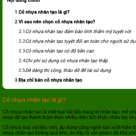
Nội dung chính
1.
Cỏ nhựa nhân tạo là gì?
2.
Vì sao nên chọn cỏ nhựa nhân tạo?
2.1
Cỏ nhựa nhân tạo đảm bảo tính thẩm mỹ tuyệt vời
2.2
Cỏ nhựa nhân tạo tuyệt đối an toàn cho người sử d
2.3
Cỏ nhựa nhân tạo có độ bền cao
2.4
Chi phí sử dụng cỏ nhựa nhân tạo thấp
2.5
Dễ dàng thi công, tháo dỡ để tái sử dụng
3.
Địa chỉ bán cỏ nhựa nhân tạo
Cỏ nhựa nhân tạo là gì?
Cỏ nhựa nhân tạo là một loại vật liệu trang trí nhân tạo, mô p
nhau để tạo thành thảm theo nhiều diện tích khác nhau tùy n
Cỏ nhựa loại vật liệu mới, áp dụng công nghệ sản xuất hiện đạ
nhựa nhân tạo không quá khó, do đây là sản phẩm đã khá phổ b