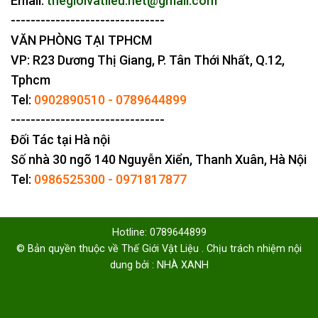
Email:
thegioivatlieu.net@gmail.com
-------------------------------
VĂN PHÒNG TẠI TPHCM
VP: R23 Dương Thị Giang, P. Tân Thới Nhất, Q.12,
Tphcm
Tel:
0902890510
-
0789644899
-------------------------------
Đối Tác tại Hà nội
Số nhà 30 ngõ 140 Nguyễn Xiển, Thanh Xuân, Hà Nội
Tel:
0986525300
-
0971817877
Hotline: 0789644899
© Bản quyền thuộc về Thế Giới Vật Liệu . Chịu trách nhiệm nội
dung bởi : NHÀ XANH