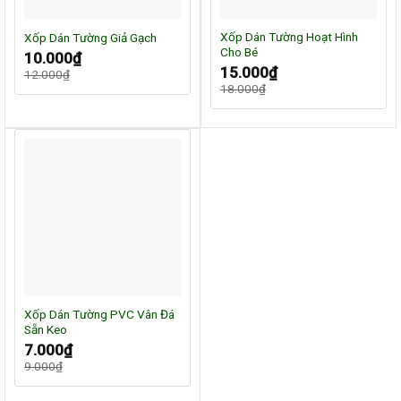
Xốp Dán Tường Hoạt Hình
Xốp Dán Tường Giả Gạch
Cho Bé
Giá
Giá
10.000
₫
gốc
hiện
Giá
Giá
15.000
₫
12.000
₫
là:
tại
gốc
hiện
12.000₫.
là:
18.000
₫
là:
tại
10.000₫.
18.000₫.
là:
15.000₫.
Xốp Dán Tường PVC Vân Đá
Sẵn Keo
Giá
Giá
7.000
₫
gốc
hiện
9.000
₫
là:
tại
9.000₫.
là:
7.000₫.