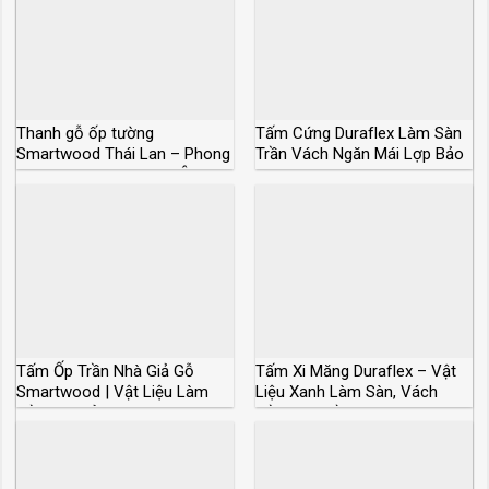
Thanh gỗ ốp tường
Tấm Cứng Duraflex Làm Sàn
Smartwood Thái Lan – Phong
Trần Vách Ngăn Mái Lợp Bảo
cách sang trọng Châu Âu
Hành 50 Năm
Tấm Ốp Trần Nhà Giả Gỗ
Tấm Xi Măng Duraflex – Vật
Smartwood | Vật Liệu Làm
Liệu Xanh Làm Sàn, Vách
Trần Giá Rẻ
Trần Siêu Bền