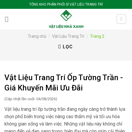
Bỏ
TỔNG KHO PHÂN PHỐI SỈ VẬT LIỆU TRANG TRÍ
qua
nội
dung
Trang chủ
/
Vật Liệu Trang Trí
/
Trang 2
LỌC
Vật Liệu Trang Trí Ốp Tường Trần -
Giá Khuyến Mãi Ưu Đãi
(Cập nhật lần cuối: 04/08/2026)
Vật liệu trang trí ốp tường trần đang ngày càng trở thành lựa
chọn phổ biến trong việc nâng cao thẩm mỹ và tối ưu hóa
không gian sống và làm việc. Những vật liệu này không chỉ
mang đến vẻ đẹp sang trọng, hiện đại mà còn giúp cải thiện