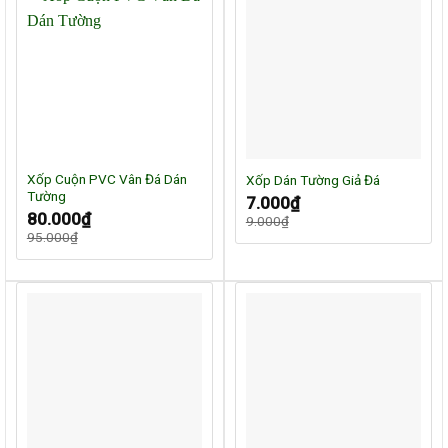
Xốp Cuộn PVC Vân Đá Dán
Xốp Dán Tường Giả Đá
Tường
Giá
Giá
7.000
₫
gốc
hiện
Giá
Giá
80.000
₫
9.000
₫
là:
tại
gốc
hiện
9.000₫.
là:
95.000
₫
là:
tại
7.000₫.
95.000₫.
là:
80.000₫.