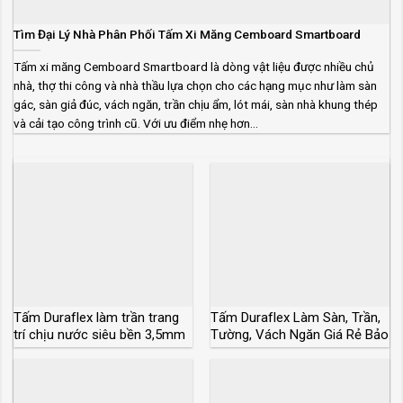
Tìm Đại Lý Nhà Phân Phối Tấm Xi Măng Cemboard Smartboard
Tấm xi măng Cemboard Smartboard là dòng vật liệu được nhiều chủ
nhà, thợ thi công và nhà thầu lựa chọn cho các hạng mục như làm sàn
gác, sàn giả đúc, vách ngăn, trần chịu ẩm, lót mái, sàn nhà khung thép
và cải tạo công trình cũ. Với ưu điểm nhẹ hơn...
Tấm Duraflex làm trần trang
Tấm Duraflex Làm Sàn, Trần,
trí chịu nước siêu bền 3,5mm
Tường, Vách Ngăn Giá Rẻ Bảo
4mm 4,5mm
Hành 50 Năm