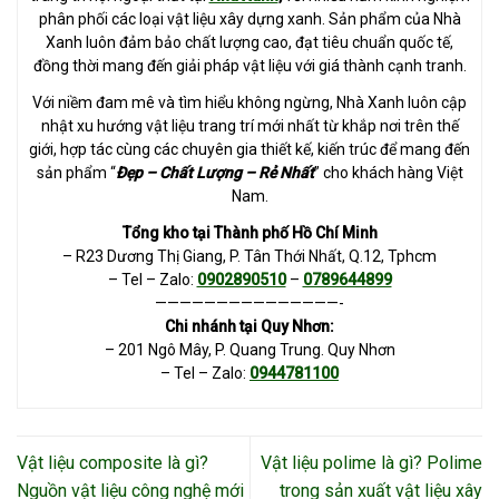
phân phối các loại vật liệu xây dựng xanh. Sản phẩm của Nhà
Xanh luôn đảm bảo chất lượng cao, đạt tiêu chuẩn quốc tế,
đồng thời mang đến giải pháp vật liệu với giá thành cạnh tranh.
Với niềm đam mê và tìm hiểu không ngừng, Nhà Xanh luôn cập
nhật xu hướng vật liệu trang trí mới nhất từ khắp nơi trên thế
giới, hợp tác cùng các chuyên gia thiết kế, kiến trúc để mang đến
sản phẩm “
Đẹp – Chất Lượng – Rẻ Nhất
” cho khách hàng Việt
Nam.
Tổng kho tại Thành phố Hồ Chí Minh
– R23 Dương Thị Giang, P. Tân Thới Nhất, Q.12, Tphcm
– Tel – Zalo:
0902890510
–
0789644899
———————————————-
Chi nhánh tại Quy Nhơn:
– 201 Ngô Mây, P. Quang Trung. Quy Nhơn
– Tel – Zalo:
0944781100
Vật liệu composite là gì?
Vật liệu polime là gì? Polime
Nguồn vật liệu công nghệ mới
trong sản xuất vật liệu xây