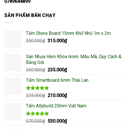
0789644899
SẢN PHẨM BÁN CHẠY
Tấm Shera Board 15mm Khổ Nhỏ 1m x 2m
350.000
₫
Giá
315.000
₫
Giá
gốc
hiện
là:
tại
Sàn Nhựa Hèm Khóa 6mm: Mẫu Mã, Quy Cách &
350.000₫.
là:
Bảng Giá
315.000₫.
260.000
₫
Giá
235.000
₫
Giá
gốc
hiện
Tấm Smartboard 6mm Thái Lan
là:
tại
260.000₫.
là:
235.000₫.
Được xếp
225.000
₫
Giá
210.000
₫
Giá
hạng
5.00
gốc
hiện
5 sao
Tấm Allybuild 20mm Việt Nam
là:
tại
225.000₫.
là:
210.000₫.
Được xếp
570.000
₫
Giá
530.000
₫
Giá
hạng
5.00
gốc
hiện