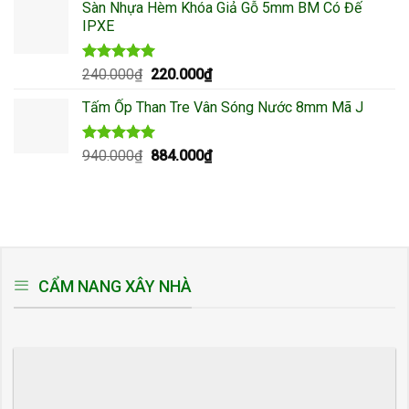
5 sao
Sàn Nhựa Hèm Khóa Giả Gỗ 5mm BM Có Đế
là:
tại
IPXE
570.000₫.
là:
530.000₫.
Được xếp
240.000
₫
Giá
220.000
₫
Giá
hạng
4.97
gốc
hiện
5 sao
Tấm Ốp Than Tre Vân Sóng Nước 8mm Mã J
là:
tại
240.000₫.
là:
220.000₫.
Được xếp
940.000
₫
Giá
884.000
₫
Giá
hạng
5.00
gốc
hiện
5 sao
là:
tại
940.000₫.
là:
884.000₫.
CẨM NANG XÂY NHÀ