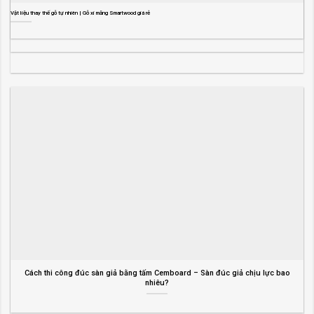
Vật liệu thay thế gỗ tự nhiên | Gỗ xi măng Smartwood giá rẻ
Cách thi công đúc sàn giả bằng tấm Cemboard – Sàn đúc giả chịu lực bao
nhiêu?