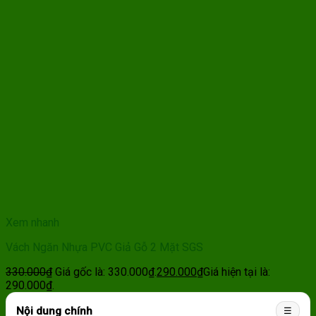
Xem nhanh
Vách Ngăn Nhựa PVC Giả Gỗ 2 Mặt SGS
330.000
₫
Giá gốc là: 330.000₫.
290.000
₫
Giá hiện tại là:
290.000₫.
Nội dung chính
☰