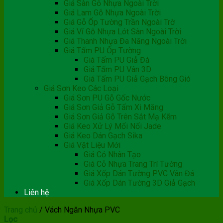
Giá Sàn Gỗ Nhựa Ngoài Trời
Giá Lam Gỗ Nhựa Ngoài Trời
Giá Gỗ Ốp Tường Trần Ngoài Trờ
Giá Vỉ Gỗ Nhựa Lót Sàn Ngoài Trời
Giá Thanh Nhựa Đa Năng Ngoài Trời
Giá Tấm PU Ốp Tường
Giá Tấm PU Giả Đá
Giá Tấm PU Vân 3D
Giá Tấm PU Giả Gạch Bông Gió
Giá Sơn Keo Các Loại
Giá Sơn PU Gỗ Gốc Nước
Giá Sơn Giả Gỗ Tấm Xi Măng
Giá Sơn Giả Gỗ Trên Sắt Mạ Kẽm
Giá Keo Xử Lý Mối Nối Jade
Giá Keo Dán Gạch Sika
Giá Vật Liệu Mới
Giá Cỏ Nhân Tạo
Giá Cỏ Nhựa Trang Trí Tường
Giá Xốp Dán Tường PVC Vân Đá
Giá Xốp Dán Tường 3D Giả Gạch
Liên hệ
Trang chủ
/
Vách Ngăn Nhựa PVC
Lọc