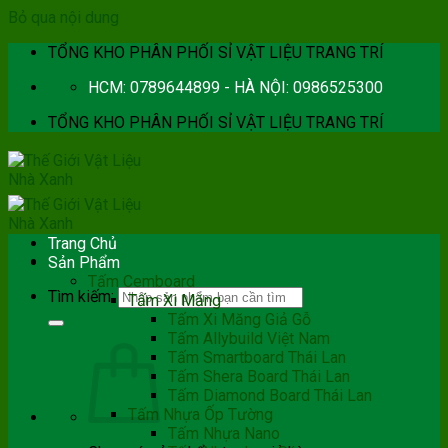
Bỏ qua nội dung
TỔNG KHO PHÂN PHỐI SỈ VẬT LIỆU TRANG TRÍ
HCM: 0789644899 - HÀ NỘI: 0986525300
TỔNG KHO PHÂN PHỐI SỈ VẬT LIỆU TRANG TRÍ
Trang Chủ
Sản Phẩm
Tấm Cemboard
Tìm kiếm:
Tấm Xi Măng
Tấm Xi Măng Giả Gỗ
Tấm Allybuild Việt Nam
Tấm Smartboard Thái Lan
Tấm Shera Board Thái Lan
Tấm Diamond Board Thái Lan
Tấm Nhựa Ốp Tường
Tấm Nhựa Nano