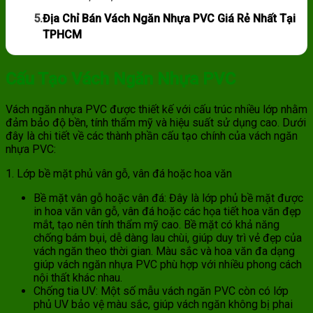
5.
Địa Chỉ Bán Vách Ngăn Nhựa PVC Giá Rẻ Nhất Tại
TPHCM
Cấu Tạo Vách Ngăn Nhựa PVC
Vách ngăn nhựa PVC được thiết kế với cấu trúc nhiều lớp nhằm
đảm bảo độ bền, tính thẩm mỹ và hiệu suất sử dụng cao. Dưới
đây là chi tiết về các thành phần cấu tạo chính của vách ngăn
nhựa PVC:
1. Lớp bề mặt phủ vân gỗ, vân đá hoặc hoa văn
Bề mặt vân gỗ hoặc vân đá: Đây là lớp phủ bề mặt được
in hoa văn vân gỗ, vân đá hoặc các họa tiết hoa văn đẹp
mắt, tạo nên tính thẩm mỹ cao. Bề mặt có khả năng
chống bám bụi, dễ dàng lau chùi, giúp duy trì vẻ đẹp của
vách ngăn theo thời gian. Màu sắc và hoa văn đa dạng
giúp vách ngăn nhựa PVC phù hợp với nhiều phong cách
nội thất khác nhau.
Chống tia UV: Một số mẫu vách ngăn PVC còn có lớp
phủ UV bảo vệ màu sắc, giúp vách ngăn không bị phai