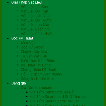
Giải Pháp Vật Liệu
Vật Liệu Lót Sàn
Vật Liệu Ốp Trần
Vật Liệu Làm Vách
Vật Liệu Ốp Tường
Vật LIệu Lợp Mái
Vật Liệu Cách Âm
Vật Liệu Cách Nhiệt
Góc Kỹ Thuật
Mẹo Vặt
Góc Tự Decor
Chuyện Xây Nhà
Tư Vấn Vật Liệu
Kiến Thức Sản Phẩm
Kỹ Thuật Thi Công
Chứng Nhận Kỹ Thuật
Hỏi – Đáp Chuyên Ngành
Công Trình Tiêu Biểu
Bảng giá
Giá Tấm Cemboard
Giá Tấm Cemboard Giả Gỗ
Giá Tấm Smartboard SCG Thái Lan
Giá Tấm Shera Board Thái Lan
Giá Tấm Diamond Board Thái Lan