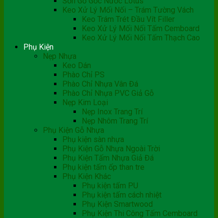
Sơn Gỗ Gốc Nước Lotus
Keo Xử Lý Mối Nối – Trám Tường Vách
Keo Trám Trét Đầu Vít Filler
Keo Xử Lý Mối Nối Tấm Cemboard
Keo Xử Lý Mối Nối Tấm Thạch Cao
Phụ Kiện
Nẹp Nhựa
Keo Dán
Phào Chỉ PS
Phào Chỉ Nhựa Vân Đá
Phào Chỉ Nhựa PVC Giả Gỗ
Nẹp Kim Loại
Nẹp Inox Trang Trí
Nẹp Nhôm Trang Trí
Phụ Kiện Gỗ Nhựa
Phụ kiện sàn nhựa
Phụ Kiện Gỗ Nhựa Ngoài Trời
Phụ Kiện Tấm Nhựa Giả Đá
Phụ kiện tấm ốp than tre
Phụ Kiện Khác
Phụ kiện tấm PU
Phụ kiện tấm cách nhiệt
Phụ Kiện Smartwood
Phụ Kiện Thi Công Tấm Cemboard