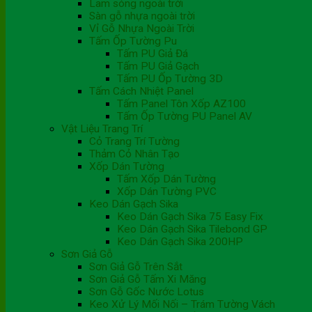
Lam sóng ngoài trời
Sàn gỗ nhựa ngoài trời
Vỉ Gỗ Nhựa Ngoài Trời
Tấm Ốp Tường Pu
Tấm PU Giả Đá
Tấm PU Giả Gạch
Tấm PU Ốp Tường 3D
Tấm Cách Nhiệt Panel
Tấm Panel Tôn Xốp AZ100
Tấm Ốp Tường PU Panel AV
Vật Liệu Trang Trí
Cỏ Trang Trí Tường
Thảm Cỏ Nhân Tạo
Xốp Dán Tường
Tấm Xốp Dán Tường
Xốp Dán Tường PVC
Keo Dán Gạch Sika
Keo Dán Gạch Sika 75 Easy Fix
Keo Dán Gạch Sika Tilebond GP
Keo Dán Gạch Sika 200HP
Sơn Giả Gỗ
Sơn Giả Gỗ Trên Sắt
Sơn Giả Gỗ Tấm Xi Măng
Sơn Gỗ Gốc Nước Lotus
Keo Xử Lý Mối Nối – Trám Tường Vách