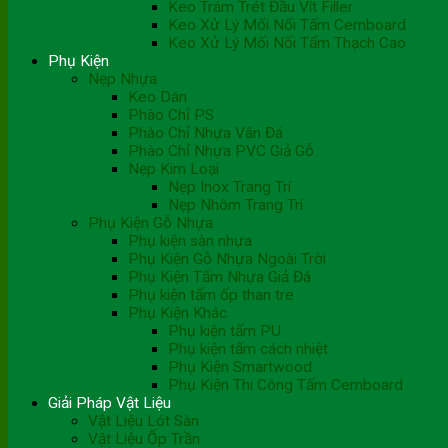
Keo Trám Trét Đầu Vít Filler
Keo Xử Lý Mối Nối Tấm Cemboard
Keo Xử Lý Mối Nối Tấm Thạch Cao
Phụ Kiện
Nẹp Nhựa
Keo Dán
Phào Chỉ PS
Phào Chỉ Nhựa Vân Đá
Phào Chỉ Nhựa PVC Giả Gỗ
Nẹp Kim Loại
Nẹp Inox Trang Trí
Nẹp Nhôm Trang Trí
Phụ Kiện Gỗ Nhựa
Phụ kiện sàn nhựa
Phụ Kiện Gỗ Nhựa Ngoài Trời
Phụ Kiện Tấm Nhựa Giả Đá
Phụ kiện tấm ốp than tre
Phụ Kiện Khác
Phụ kiện tấm PU
Phụ kiện tấm cách nhiệt
Phụ Kiện Smartwood
Phụ Kiện Thi Công Tấm Cemboard
Giải Pháp Vật Liệu
Vật Liệu Lót Sàn
Vật Liệu Ốp Trần