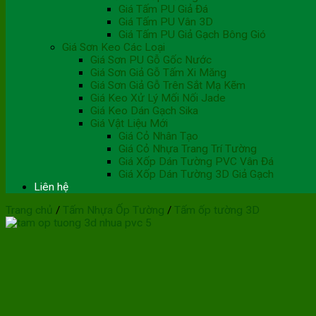
Giá Tấm PU Giả Đá
Giá Tấm PU Vân 3D
Giá Tấm PU Giả Gạch Bông Gió
Giá Sơn Keo Các Loại
Giá Sơn PU Gỗ Gốc Nước
Giá Sơn Giả Gỗ Tấm Xi Măng
Giá Sơn Giả Gỗ Trên Sắt Mạ Kẽm
Giá Keo Xử Lý Mối Nối Jade
Giá Keo Dán Gạch Sika
Giá Vật Liệu Mới
Giá Cỏ Nhân Tạo
Giá Cỏ Nhựa Trang Trí Tường
Giá Xốp Dán Tường PVC Vân Đá
Giá Xốp Dán Tường 3D Giả Gạch
Liên hệ
Trang chủ
/
Tấm Nhựa Ốp Tường
/
Tấm ốp tường 3D