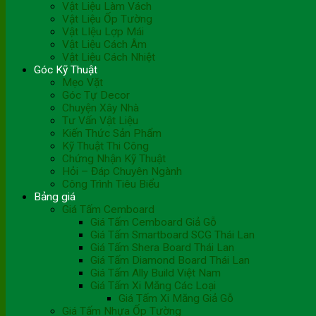
Vật Liệu Làm Vách
Vật Liệu Ốp Tường
Vật LIệu Lợp Mái
Vật Liệu Cách Âm
Vật Liệu Cách Nhiệt
Góc Kỹ Thuật
Mẹo Vặt
Góc Tự Decor
Chuyện Xây Nhà
Tư Vấn Vật Liệu
Kiến Thức Sản Phẩm
Kỹ Thuật Thi Công
Chứng Nhận Kỹ Thuật
Hỏi – Đáp Chuyên Ngành
Công Trình Tiêu Biểu
Bảng giá
Giá Tấm Cemboard
Giá Tấm Cemboard Giả Gỗ
Giá Tấm Smartboard SCG Thái Lan
Giá Tấm Shera Board Thái Lan
Giá Tấm Diamond Board Thái Lan
Giá Tấm Ally Build Việt Nam
Giá Tấm Xi Măng Các Loại
Giá Tấm Xi Măng Giả Gỗ
Giá Tấm Nhựa Ốp Tường