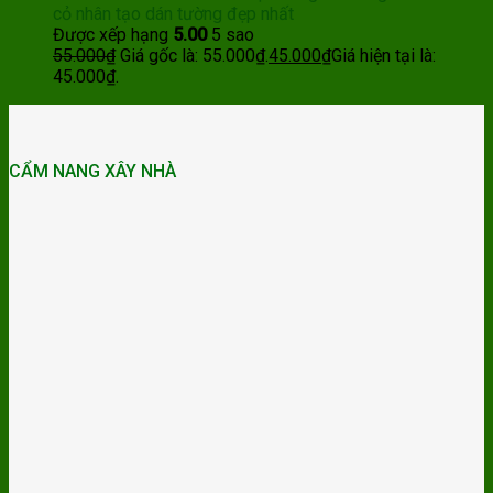
cỏ nhân tạo dán tường đẹp nhất
Được xếp hạng
5.00
5 sao
55.000
₫
Giá gốc là: 55.000₫.
45.000
₫
Giá hiện tại là:
45.000₫.
CẨM NANG XÂY NHÀ