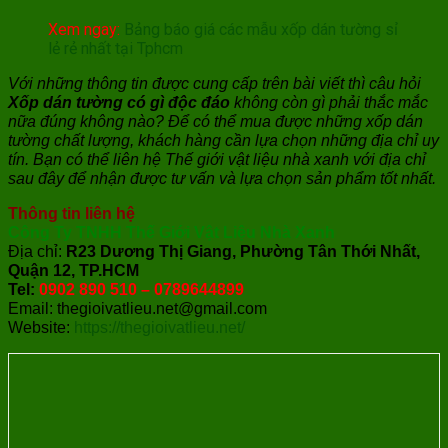
Xem ngay:
Bảng báo giá các mẫu xốp dán tường sỉ
lẻ rẻ nhất tại Tphcm
Với những thông tin được cung cấp trên bài viết thì câu hỏi
Xốp dán tường có gì độc đáo
không còn gì phải thắc mắc
nữa đúng không nào? Để có thể mua được những xốp dán
tường chất lượng, khách hàng cần lựa chọn những địa chỉ uy
tín. Bạn có thể liên hệ Thế giới vật liệu nhà xanh với địa chỉ
sau đây để nhận được tư vấn và lựa chọn sản phẩm tốt nhất.
Thông tin liên hệ
Công Ty TNHH Thế Giới Vật Liệu Nhà Xanh
Địa chỉ:
R23 Dương Thị Giang, Phường Tân Thới Nhất,
Quận 12, TP.HCM
Tel:
0902 890 510 – 0789644899
Email: thegioivatlieu.net@gmail.com
Website:
https://thegioivatlieu.net/