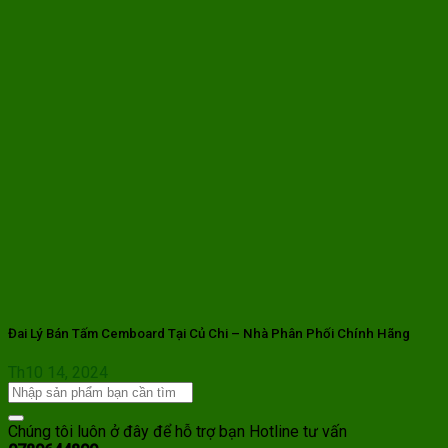
Đai Lý Bán Tấm Cemboard Tại Củ Chi – Nhà Phân Phối Chính Hãng
Th10 14, 2024
Chúng tôi luôn ở đây để hỗ trợ bạn
Hotline tư vấn