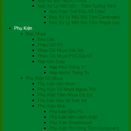
Sơn Gỗ Gốc Nước Lotus
Keo Xử Lý Mối Nối – Trám Tường Vách
Keo Trám Trét Đầu Vít Filler
Keo Xử Lý Mối Nối Tấm Cemboard
Keo Xử Lý Mối Nối Tấm Thạch Cao
Phụ Kiện
Nẹp Nhựa
Keo Dán
Phào Chỉ PS
Phào Chỉ Nhựa Vân Đá
Phào Chỉ Nhựa PVC Giả Gỗ
Nẹp Kim Loại
Nẹp Inox Trang Trí
Nẹp Nhôm Trang Trí
Phụ Kiện Gỗ Nhựa
Phụ kiện sàn nhựa
Phụ Kiện Gỗ Nhựa Ngoài Trời
Phụ Kiện Tấm Nhựa Giả Đá
Phụ kiện tấm ốp than tre
Phụ Kiện Khác
Phụ kiện tấm PU
Phụ kiện tấm cách nhiệt
Phụ Kiện Smartwood
Phụ Kiện Thi Công Tấm Cemboard