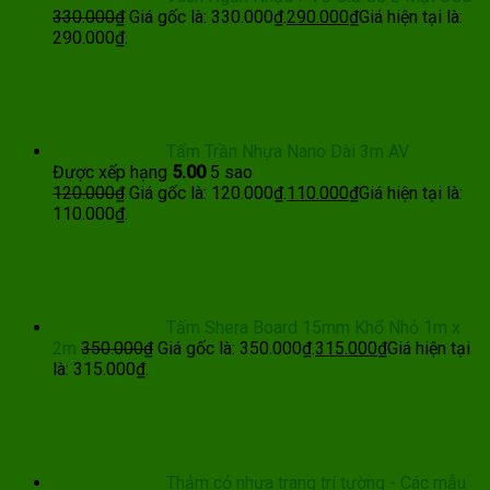
330.000
₫
Giá gốc là: 330.000₫.
290.000
₫
Giá hiện tại là:
290.000₫.
Tấm Trần Nhựa Nano Dài 3m AV
Được xếp hạng
5.00
5 sao
120.000
₫
Giá gốc là: 120.000₫.
110.000
₫
Giá hiện tại là:
110.000₫.
Tấm Shera Board 15mm Khổ Nhỏ 1m x
2m
350.000
₫
Giá gốc là: 350.000₫.
315.000
₫
Giá hiện tại
là: 315.000₫.
Thảm cỏ nhựa trang trí tường - Các mẫu