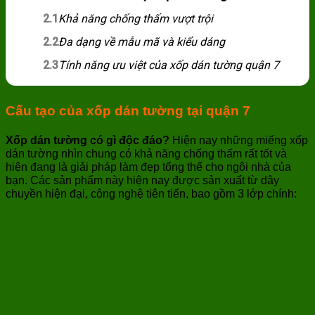
2.1
Khả năng chống thấm vượt trội
2.2
Đa dạng về mẫu mã và kiểu dáng
2.3
Tính năng ưu việt của xốp dán tường quận 7
Cấu tạo của xốp dán tường tại quận 7
Xốp dán tường có gì độc đáo?
Hiện nay những miếng xốp
dán tường nhìn chung có khả năng chống thấm rất tốt và
hiện đang là giải pháp làm đẹp tổng thể cho ngôi nhà của
bạn. Các sản phẩm này hiện nay được sản xuất từ dây
chuyền hiện đại, công nghệ tiên tiến, bao gồm 3 lớp chính: