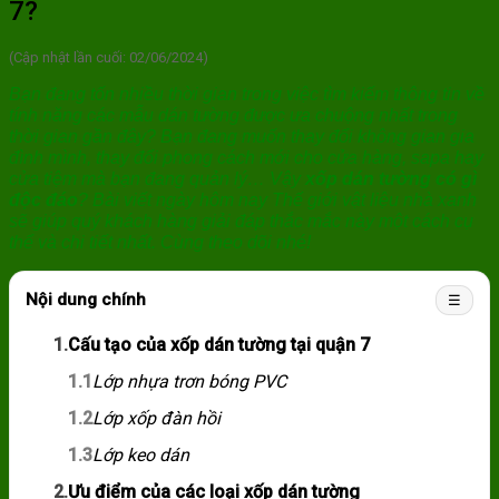
7?
(Cập nhật lần cuối: 02/06/2024)
Bạn đang tốn nhiều thời gian trong việc tìm kiếm thông tin về
tính năng các mẫu dán tường được ưa chuộng nhất trong
thời gian gần đây? Bạn đang muốn thay đổi không gian gia
đình mình, thay đổi phong cách mới cho cửa hàng, sapa hay
cửa tiệm mà bạn đang quản lý… Vậy
xốp dán tường có gì
độc đáo
? Bài viết ngày hôm nay Thế giới vật liệu nhà xanh
sẽ giúp quý khách hàng giải đáp thắc mắc này một cách cụ
thể và chi tiết nhất. Cùng theo dõi nhé!
Nội dung chính
☰
1.
Cấu tạo của xốp dán tường tại quận 7
1.1
Lớp nhựa trơn bóng PVC
1.2
Lớp xốp đàn hồi
1.3
Lớp keo dán
2.
Ưu điểm của các loại xốp dán tường