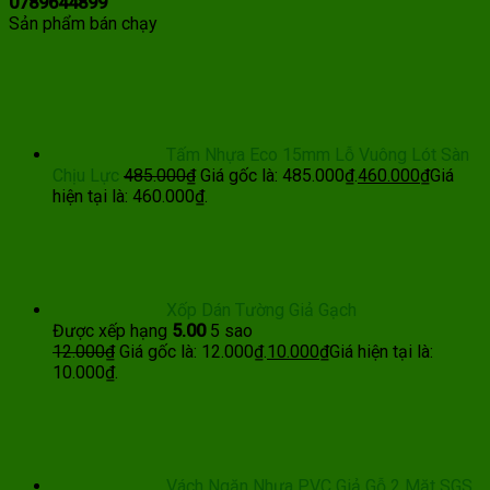
0789644899
Sản phẩm bán chạy
Tấm Nhựa Eco 15mm Lỗ Vuông Lót Sàn
Chịu Lực
485.000
₫
Giá gốc là: 485.000₫.
460.000
₫
Giá
hiện tại là: 460.000₫.
Xốp Dán Tường Giả Gạch
Được xếp hạng
5.00
5 sao
12.000
₫
Giá gốc là: 12.000₫.
10.000
₫
Giá hiện tại là:
10.000₫.
Vách Ngăn Nhựa PVC Giả Gỗ 2 Mặt SGS