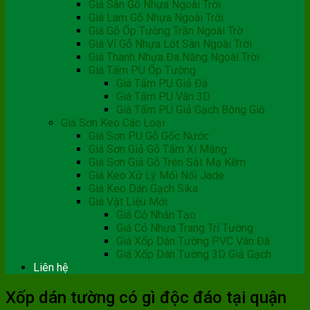
Giá Sàn Gỗ Nhựa Ngoài Trời
Giá Lam Gỗ Nhựa Ngoài Trời
Giá Gỗ Ốp Tường Trần Ngoài Trờ
Giá Vỉ Gỗ Nhựa Lót Sàn Ngoài Trời
Giá Thanh Nhựa Đa Năng Ngoài Trời
Giá Tấm PU Ốp Tường
Giá Tấm PU Giả Đá
Giá Tấm PU Vân 3D
Giá Tấm PU Giả Gạch Bông Gió
Giá Sơn Keo Các Loại
Giá Sơn PU Gỗ Gốc Nước
Giá Sơn Giả Gỗ Tấm Xi Măng
Giá Sơn Giả Gỗ Trên Sắt Mạ Kẽm
Giá Keo Xử Lý Mối Nối Jade
Giá Keo Dán Gạch Sika
Giá Vật Liệu Mới
Giá Cỏ Nhân Tạo
Giá Cỏ Nhựa Trang Trí Tường
Giá Xốp Dán Tường PVC Vân Đá
Giá Xốp Dán Tường 3D Giả Gạch
Liên hệ
Xốp dán tường có gì độc đáo tại quận