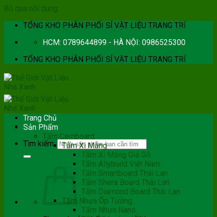
Bỏ qua nội dung
TỔNG KHO PHÂN PHỐI SỈ VẬT LIỆU TRANG TRÍ
HCM: 0789644899 - HÀ NỘI: 0986525300
TỔNG KHO PHÂN PHỐI SỈ VẬT LIỆU TRANG TRÍ
Trang Chủ
Sản Phẩm
Tấm Cemboard
Tìm kiếm:
Tấm Xi Măng
Tấm Xi Măng Giả Gỗ
Tấm Allybuild Việt Nam
Tấm Smartboard Thái Lan
Tấm Shera Board Thái Lan
Tấm Diamond Board Thái Lan
Tấm Nhựa Ốp Tường
Tấm Nhựa Nano