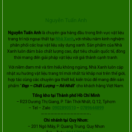
Nguyễn Tuấn Anh
Nguyễn Tuấn Anh
là chuyên gia hàng đầu trong lĩnh vực vật liệu
trang trí nội ngoại thất tại
Nhà Xanh
,
với nhiều năm kinh nghiệm
phân phối các loại vật liệu xây dựng xanh. Sản phẩm của Nhà
Xanh luôn đảm bảo chất lượng cao, đạt tiêu chuẩn quốc tế, đồng
thời mang đến giải pháp vật liệu với giá thành cạnh tranh.
Với niềm đam mê và tìm hiểu không ngừng, Nhà Xanh luôn cập
nhật xu hướng vật liệu trang trí mới nhất từ khắp nơi trên thế giới,
hợp tác cùng các chuyên gia thiết kế, kiến trúc để mang đến sản
phẩm “
Đẹp – Chất Lượng – Rẻ Nhất
” cho khách hàng Việt Nam.
Tổng kho tại Thành phố Hồ Chí Minh
– R23 Dương Thị Giang, P. Tân Thới Nhất, Q.12, Tphcm
– Tel – Zalo:
0902890510
–
0789644899
———————————————-
Chi nhánh tại Quy Nhơn:
– 201 Ngô Mây, P. Quang Trung. Quy Nhơn