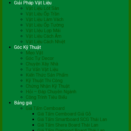
Giải Pháp Vật Liệu
Vật Liệu Lót Sàn
Vật Liệu Ốp Trần
Vật Liệu Làm Vách
Vật Liệu Ốp Tường
Vật LIệu Lợp Mái
Vật Liệu Cách Âm
Vật Liệu Cách Nhiệt
Góc Kỹ Thuật
Mẹo Vặt
Góc Tự Decor
Chuyện Xây Nhà
Tư Vấn Vật Liệu
Kiến Thức Sản Phẩm
Kỹ Thuật Thi Công
Chứng Nhận Kỹ Thuật
Hỏi – Đáp Chuyên Ngành
Công Trình Tiêu Biểu
Bảng giá
Giá Tấm Cemboard
Giá Tấm Cemboard Giả Gỗ
Giá Tấm Smartboard SCG Thái Lan
Giá Tấm Shera Board Thái Lan
Giá Tấm Diamond Board Thái Lan