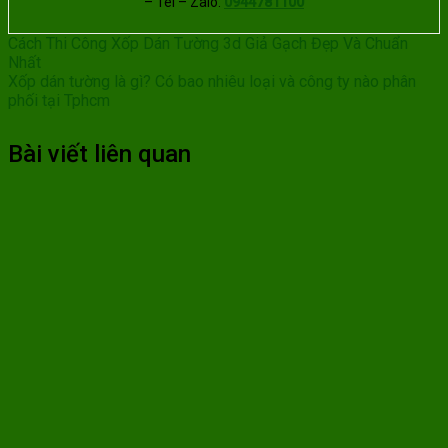
– Tel – Zalo:
0944781100
Cách Thi Công Xốp Dán Tường 3d Giả Gạch Đẹp Và Chuẩn
Nhất
Xốp dán tường là gì? Có bao nhiêu loại và công ty nào phân
phối tại Tphcm
Bài viết liên quan