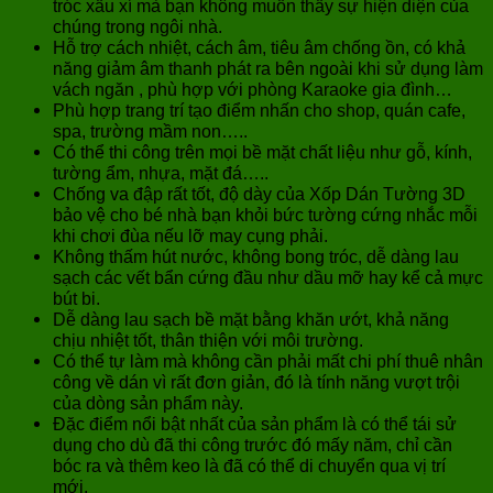
tróc xấu xí mà bạn không muốn thấy sự hiện diện của
chúng trong ngôi nhà.
Hỗ trợ cách nhiệt, cách âm, tiêu âm chống ồn, có khả
năng giảm âm thanh phát ra bên ngoài khi sử dụng làm
vách ngăn , phù hợp với phòng Karaoke gia đình…
Phù hợp trang trí tạo điểm nhấn cho shop, quán cafe,
spa, trường mầm non…..
Có thể thi công trên mọi bề mặt chất liệu như gỗ, kính,
tường ẩm, nhựa, mặt đá…..
Chống va đập rất tốt, độ dày của Xốp Dán Tường 3D
bảo vệ cho bé nhà bạn khỏi bức tường cứng nhắc mỗi
khi chơi đùa nếu lỡ may cụng phải.
Không thấm hút nước, không bong tróc, dễ dàng lau
sạch các vết bẩn cứng đầu như dầu mỡ hay kể cả mực
bút bi.
Dễ dàng lau sạch bề mặt bằng khăn ướt, khả năng
chịu nhiệt tốt, thân thiện với môi trường.
Có thể tự làm mà không cần phải mất chi phí thuê nhân
công về dán vì rất đơn giản, đó là tính năng vượt trội
của dòng sản phẩm này.
Đặc điểm nổi bật nhất của sản phẩm là có thể tái sử
dụng cho dù đã thi công trước đó mấy năm, chỉ cần
bóc ra và thêm keo là đã có thể di chuyển qua vị trí
mới.