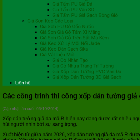
Giá Tấm PU Giả Đá
Giá Tấm PU Vân 3D
Giá Tấm PU Giả Gạch Bông Gió
Giá Sơn Keo Các Loại
Giá Sơn PU Gỗ Gốc Nước
Giá Sơn Giả Gỗ Tấm Xi Măng
Giá Sơn Giả Gỗ Trên Sắt Mạ Kẽm
Giá Keo Xử Lý Mối Nối Jade
Giá Keo Dán Gạch Sika
Giá Vật Liệu Mới
Giá Cỏ Nhân Tạo
Giá Cỏ Nhựa Trang Trí Tường
Giá Xốp Dán Tường PVC Vân Đá
Giá Xốp Dán Tường 3D Giả Gạch
Liên hệ
Các công trình thi công xốp dán tường giả
(Cập nhật lần cuối: 05/10/2024)
Xốp dán tường giả da mã R hiện nay đang được rất nhiều ngườ
hút người nhìn bởi sự sang trọng.
Xuất hiện từ giữa năm 2026, xốp dán tường giả da mã R được 