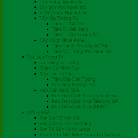
Lam sóng ngoài trời
Sàn gỗ nhựa ngoài trời
Vỉ Gỗ Nhựa Ngoài Trời
Tấm Ốp Tường Pu
Tấm PU Giả Đá
Tấm PU Giả Gạch
Tấm PU Ốp Tường 3D
Tấm Cách Nhiệt Panel
Tấm Panel Tôn Xốp AZ100
Tấm Ốp Tường PU Panel AV
Vật Liệu Trang Trí
Cỏ Trang Trí Tường
Thảm Cỏ Nhân Tạo
Xốp Dán Tường
Tấm Xốp Dán Tường
Xốp Dán Tường PVC
Keo Dán Gạch Sika
Keo Dán Gạch Sika 75 Easy Fix
Keo Dán Gạch Sika Tilebond GP
Keo Dán Gạch Sika 200HP
Sơn Giả Gỗ
Sơn Giả Gỗ Trên Sắt
Sơn Giả Gỗ Tấm Xi Măng
Sơn Gỗ Gốc Nước Lotus
Keo Xử Lý Mối Nối – Trám Tường Vách