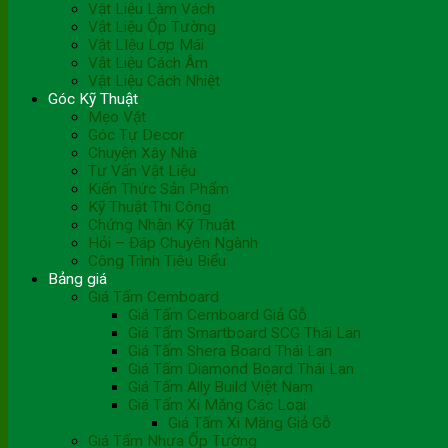
Vật Liệu Làm Vách
Vật Liệu Ốp Tường
Vật LIệu Lợp Mái
Vật Liệu Cách Âm
Vật Liệu Cách Nhiệt
Góc Kỹ Thuật
Mẹo Vặt
Góc Tự Decor
Chuyện Xây Nhà
Tư Vấn Vật Liệu
Kiến Thức Sản Phẩm
Kỹ Thuật Thi Công
Chứng Nhận Kỹ Thuật
Hỏi – Đáp Chuyên Ngành
Công Trình Tiêu Biểu
Bảng giá
Giá Tấm Cemboard
Giá Tấm Cemboard Giả Gỗ
Giá Tấm Smartboard SCG Thái Lan
Giá Tấm Shera Board Thái Lan
Giá Tấm Diamond Board Thái Lan
Giá Tấm Ally Build Việt Nam
Giá Tấm Xi Măng Các Loại
Giá Tấm Xi Măng Giả Gỗ
Giá Tấm Nhựa Ốp Tường