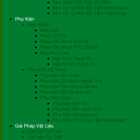
Keo Trám Trét Đầu Vít Filler
Keo Xử Lý Mối Nối Tấm Cemboard
Keo Xử Lý Mối Nối Tấm Thạch Cao
Phụ Kiện
Nẹp Nhựa
Keo Dán
Phào Chỉ PS
Phào Chỉ Nhựa Vân Đá
Phào Chỉ Nhựa PVC Giả Gỗ
Nẹp Kim Loại
Nẹp Inox Trang Trí
Nẹp Nhôm Trang Trí
Phụ Kiện Gỗ Nhựa
Phụ kiện sàn nhựa
Phụ Kiện Gỗ Nhựa Ngoài Trời
Phụ Kiện Tấm Nhựa Giả Đá
Phụ kiện tấm ốp than tre
Phụ Kiện Khác
Phụ kiện tấm PU
Phụ kiện tấm cách nhiệt
Phụ Kiện Smartwood
Phụ Kiện Thi Công Tấm Cemboard
Giải Pháp Vật Liệu
Vật Liệu Lót Sàn
Vật Liệu Ốp Trần