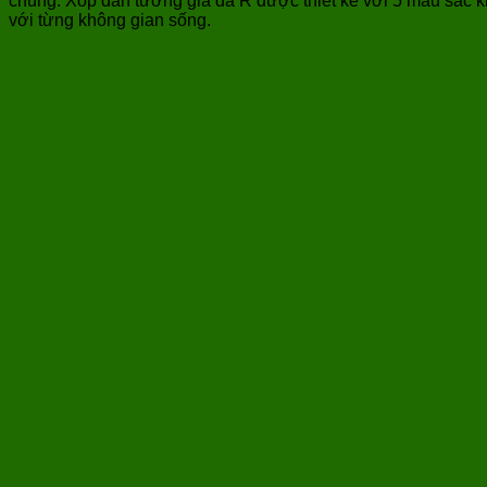
chúng. Xốp dán tường giả da R được thiết kế với 5 màu sắc 
với từng không gian sống.