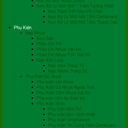
Sơn Gỗ Gốc Nước Lotus
Keo Xử Lý Mối Nối – Trám Tường Vách
Keo Trám Trét Đầu Vít Filler
Keo Xử Lý Mối Nối Tấm Cemboard
Keo Xử Lý Mối Nối Tấm Thạch Cao
Phụ Kiện
Nẹp Nhựa
Keo Dán
Phào Chỉ PS
Phào Chỉ Nhựa Vân Đá
Phào Chỉ Nhựa PVC Giả Gỗ
Nẹp Kim Loại
Nẹp Inox Trang Trí
Nẹp Nhôm Trang Trí
Phụ Kiện Gỗ Nhựa
Phụ kiện sàn nhựa
Phụ Kiện Gỗ Nhựa Ngoài Trời
Phụ Kiện Tấm Nhựa Giả Đá
Phụ kiện tấm ốp than tre
Phụ Kiện Khác
Phụ kiện tấm PU
Phụ kiện tấm cách nhiệt
Phụ Kiện Smartwood
Phụ Kiện Thi Công Tấm Cemboard