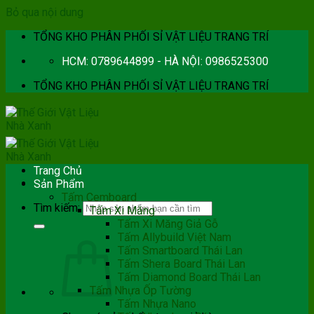
Bỏ qua nội dung
TỔNG KHO PHÂN PHỐI SỈ VẬT LIỆU TRANG TRÍ
HCM: 0789644899 - HÀ NỘI: 0986525300
TỔNG KHO PHÂN PHỐI SỈ VẬT LIỆU TRANG TRÍ
Trang Chủ
Sản Phẩm
Tấm Cemboard
Tìm kiếm:
Tấm Xi Măng
Tấm Xi Măng Giả Gỗ
Tấm Allybuild Việt Nam
Tấm Smartboard Thái Lan
Tấm Shera Board Thái Lan
Tấm Diamond Board Thái Lan
Tấm Nhựa Ốp Tường
Tấm Nhựa Nano