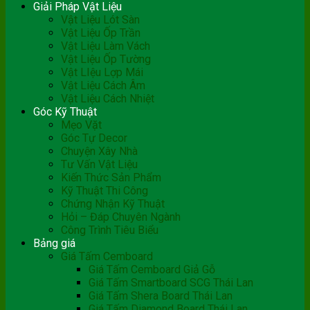
Giải Pháp Vật Liệu
Vật Liệu Lót Sàn
Vật Liệu Ốp Trần
Vật Liệu Làm Vách
Vật Liệu Ốp Tường
Vật LIệu Lợp Mái
Vật Liệu Cách Âm
Vật Liệu Cách Nhiệt
Góc Kỹ Thuật
Mẹo Vặt
Góc Tự Decor
Chuyện Xây Nhà
Tư Vấn Vật Liệu
Kiến Thức Sản Phẩm
Kỹ Thuật Thi Công
Chứng Nhận Kỹ Thuật
Hỏi – Đáp Chuyên Ngành
Công Trình Tiêu Biểu
Bảng giá
Giá Tấm Cemboard
Giá Tấm Cemboard Giả Gỗ
Giá Tấm Smartboard SCG Thái Lan
Giá Tấm Shera Board Thái Lan
Giá Tấm Diamond Board Thái Lan