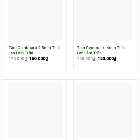
Tấm Cemboard 4.5mm Thái
Tấm Cemboard 4mm Thái
Lan Làm Trần
Lan Làm Trần
Giá
Giá
Giá
Giá
175.000
₫
160.000
₫
165.000
₫
150.000
₫
gốc
hiện
gốc
hiện
là:
tại
là:
tại
175.000₫.
là:
165.000₫.
là:
160.000₫.
150.000₫.