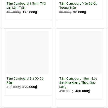
Tấm Cemboard 3.5mm Thái
Tấm Cemboard Vân Gỗ Ốp
Lan Làm Trần
Tường Trần
Giá
Giá
Giá
Giá
135.000
₫
125.000
₫
38.000
₫
30.000
₫
gốc
hiện
gốc
hiện
là:
tại
là:
tại
135.000₫.
là:
38.000₫.
là:
125.000₫.
30.000₫.
Tấm Cemboard Giả Gỗ Có
Tấm Cemboard 18mm Lót
Rãnh
Sàn Nhà Khung Thép, Gác
Lửng
Giá
Giá
420.000
₫
390.000
₫
gốc
hiện
Giá
Giá
490.000
₫
460.000
₫
là:
tại
gốc
hiện
420.000₫.
là:
là:
tại
390.000₫.
490.000₫.
là:
460.000₫.