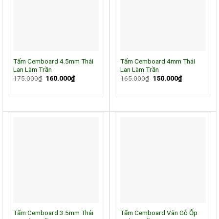
Tấm Cemboard 4.5mm Thái
Tấm Cemboard 4mm Thái
Lan Làm Trần
Lan Làm Trần
Giá
Giá
Giá
Giá
175.000
₫
160.000
₫
165.000
₫
150.000
₫
gốc
hiện
gốc
hiện
là:
tại
là:
tại
175.000₫.
là:
165.000₫.
là:
160.000₫.
150.000₫.
Tấm Cemboard 3.5mm Thái
Tấm Cemboard Vân Gỗ Ốp