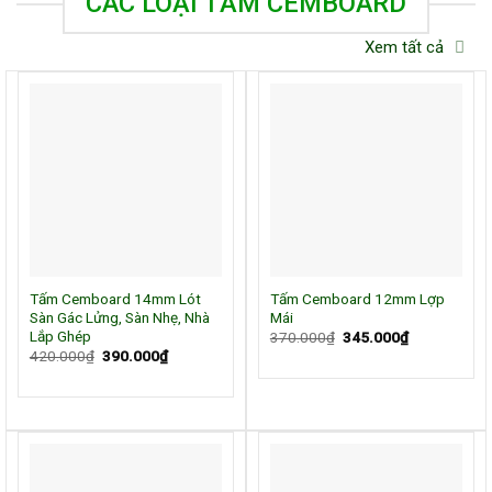
CÁC LOẠI TẤM CEMBOARD
Xem tất cả
Tấm Cemboard 14mm Lót
Tấm Cemboard 12mm Lợp
Sàn Gác Lửng, Sàn Nhẹ, Nhà
Mái
Lắp Ghép
Giá
Giá
370.000
₫
345.000
₫
gốc
hiện
Giá
Giá
420.000
₫
390.000
₫
là:
tại
gốc
hiện
370.000₫.
là:
là:
tại
345.000₫.
420.000₫.
là:
390.000₫.