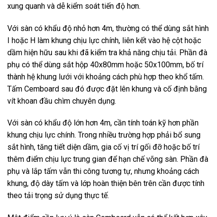
xung quanh và dễ kiểm soát tiến độ hơn.
Với sàn có khẩu độ nhỏ hơn 4m, thường có thể dùng sắt hình
I hoặc H làm khung chịu lực chính, liên kết vào hệ cột hoặc
dầm hiện hữu sau khi đã kiểm tra khả năng chịu tải. Phần đà
phụ có thể dùng sắt hộp 40x80mm hoặc 50x100mm, bố trí
thành hệ khung lưới với khoảng cách phù hợp theo khổ tấm.
Tấm Cemboard sau đó được đặt lên khung và cố định bằng
vít khoan đầu chìm chuyên dụng.
Với sàn có khẩu độ lớn hơn 4m, cần tính toán kỹ hơn phần
khung chịu lực chính. Trong nhiều trường hợp phải bổ sung
sắt hình, tăng tiết diện dầm, gia cố vị trí gối đỡ hoặc bố trí
thêm điểm chịu lực trung gian để hạn chế võng sàn. Phần đà
phụ và lắp tấm vẫn thi công tương tự, nhưng khoảng cách
khung, độ dày tấm và lớp hoàn thiện bên trên cần được tính
theo tải trọng sử dụng thực tế.