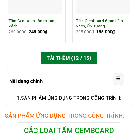
Tấm Cemboard 8mm Làm
Tấm Cemboard 6mm Làm
Vách
Vách, Ốp Tường
Giá
Giá
Giá
Giá
260.000
₫
245.000
₫
205.000
₫
185.000
₫
gốc
hiện
gốc
hiện
là:
tại
là:
tại
260.000₫.
là:
205.000₫.
là:
245.000₫.
185.000₫.
TẢI THÊM
(
12
/ 15)
☰
Nội dung chính
1.
SẢN PHẨM ỨNG DỤNG TRONG CÔNG TRÌNH:
SẢN PHẨM ỨNG DỤNG TRONG CÔNG TRÌNH:
CÁC LOẠI TẤM CEMBOARD