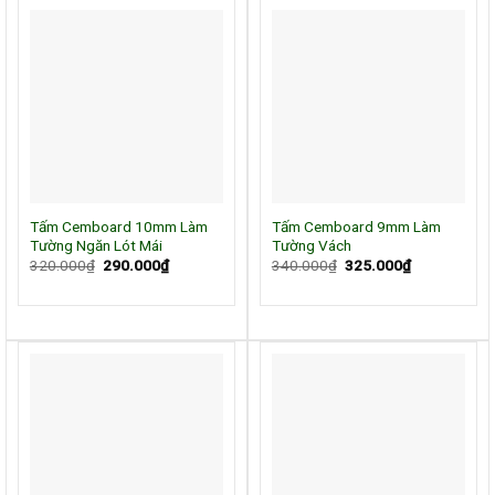
Tấm Cemboard 10mm Làm
Tấm Cemboard 9mm Làm
Tường Ngăn Lót Mái
Tường Vách
Giá
Giá
Giá
Giá
320.000
₫
290.000
₫
340.000
₫
325.000
₫
gốc
hiện
gốc
hiện
là:
tại
là:
tại
320.000₫.
là:
340.000₫.
là:
290.000₫.
325.000₫.