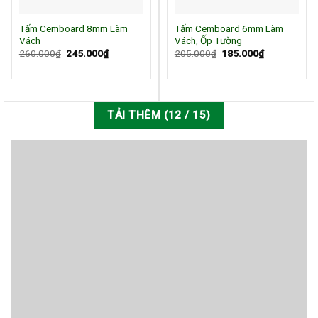
Tấm Cemboard 8mm Làm
Tấm Cemboard 6mm Làm
Vách
Vách, Ốp Tường
Giá
Giá
Giá
Giá
260.000
₫
245.000
₫
205.000
₫
185.000
₫
gốc
hiện
gốc
hiện
là:
tại
là:
tại
260.000₫.
là:
205.000₫.
là:
245.000₫.
185.000₫.
TẢI THÊM
(
12
/ 15)