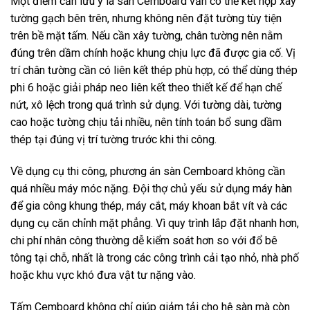
Một điểm cần lưu ý là sàn Cemboard vẫn có thể kết hợp xây
tường gạch bên trên, nhưng không nên đặt tường tùy tiện
trên bề mặt tấm. Nếu cần xây tường, chân tường nên nằm
đúng trên dầm chính hoặc khung chịu lực đã được gia cố. Vị
trí chân tường cần có liên kết thép phù hợp, có thể dùng thép
phi 6 hoặc giải pháp neo liên kết theo thiết kế để hạn chế
nứt, xô lệch trong quá trình sử dụng. Với tường dài, tường
cao hoặc tường chịu tải nhiều, nên tính toán bổ sung dầm
thép tại đúng vị trí tường trước khi thi công.
Về dụng cụ thi công, phương án sàn Cemboard không cần
quá nhiều máy móc nặng. Đội thợ chủ yếu sử dụng máy hàn
để gia công khung thép, máy cắt, máy khoan bắt vít và các
dụng cụ căn chỉnh mặt phẳng. Vì quy trình lắp đặt nhanh hơn,
chi phí nhân công thường dễ kiểm soát hơn so với đổ bê
tông tại chỗ, nhất là trong các công trình cải tạo nhỏ, nhà phố
hoặc khu vực khó đưa vật tư nặng vào.
Tấm Cemboard không chỉ giúp giảm tải cho hệ sàn mà còn