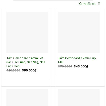
Xem tất cả
Tấm Cemboard 14mm Lót
Tấm Cemboard 12mm Lợp
Sàn Gác Lửng, Sàn Nhẹ, Nhà
Mái
Lắp Ghép
Giá
Giá
370.000
₫
345.000
₫
gốc
hiện
Giá
Giá
420.000
₫
390.000
₫
là:
tại
gốc
hiện
370.000₫.
là:
là:
tại
345.000₫.
420.000₫.
là:
390.000₫.