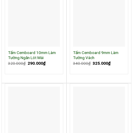
Tấm Cemboard 10mm Làm
Tấm Cemboard 9mm Làm
Tường Ngăn Lót Mái
Tường Vách
Giá
Giá
Giá
Giá
320.000
₫
290.000
₫
340.000
₫
325.000
₫
gốc
hiện
gốc
hiện
là:
tại
là:
tại
320.000₫.
là:
340.000₫.
là:
290.000₫.
325.000₫.